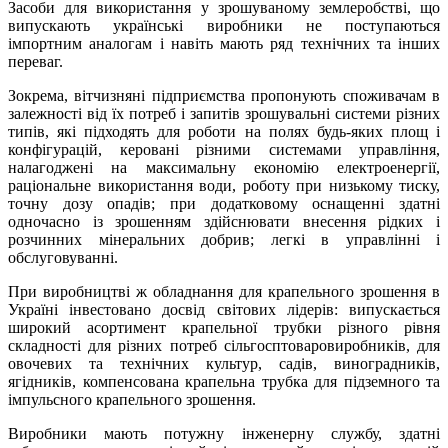
Засоби для використання у зрошуваному землеробстві, що
випускають українські виробники не поступаються
імпортним аналогам і навіть мають ряд технічних та інших
переваг.
Зокрема, вітчизняні підприємства пропонують споживачам в
залежності від їх потреб і запитів зрошувальні системи різних
типів, які підходять для роботи на полях будь-яких площ і
конфігурацій, керовані різними системами управління,
налагоджені на максимальну економію електроенергії,
раціональне використання води, роботу при низькому тиску,
точну дозу опадів; при додатковому оснащенні здатні
одночасно із зрошенням здійснювати внесення рідких і
розчинних мінеральних добрив; легкі в управлінні і
обслуговуванні.
При виробництві ж обладнання для крапельного зрошення в
Україні інвестовано досвід світових лідерів: випускається
широкий асортимент крапельної трубки різного рівня
складності для різних потреб сільгосптоваровиробників, для
овочевих та технічних культур, садів, виноградників,
ягідників, компенсована крапельна трубка для підземного та
імпульсного крапельного зрошення.
Виробники мають потужну інженерну службу, здатні