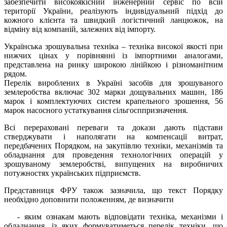
забезпечити високоякісний інженерний сервіс по всій
території України, реалізують індивідуальний підхід до
кожного клієнта та швидкий логістичний ланцюжок, на
відміну від компаній, залежних від імпорту.
Українська зрошувальна техніка – техніка високої якості при
нижчих цінах у порівнянні із імпортними аналогами,
представлена на ринку широкою лінійкою і різноманітним
рядом.
Перелік вироблених в Україні засобів для зрошуваного
землеробства включає 302 марки дощувальних машин, 186
марок і комплектуючих систем крапельного зрошення, 56
марок насосного устаткування сільгосппризначення.
Всі перераховані переваги та докази дають підстави
стверджувати і наполягати на компенсації витрат,
передбачених Порядком, на закупівлю техніки, механізмів та
обладнання для проведення технологічних операцій у
зрошуваному землеробстві, випущених на виробничих
потужностях українських підприємств.
Представниця ФРУ також зазначила, що текст Порядку
необхідно доповнити положенням, де визначити
- яким ознакам мають відповідати техніка, механізми і
обладнання, із яких формуватиметься перелік техніки, що