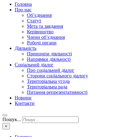
Головна
Про нас
Об’єднання
Статут
Мета та завдання
Керівництво
Члени об’єднання
Робочі органи
Діяльність
Принципи діяльності
Напрямки діяльності
Соціальний діалог
Про соціальний діалог
Сторони соціального діалогу
Територіальна угода
Територіальна рада
Питання репрезентативності
Новини
Контакти
Пошук...
×
Головна