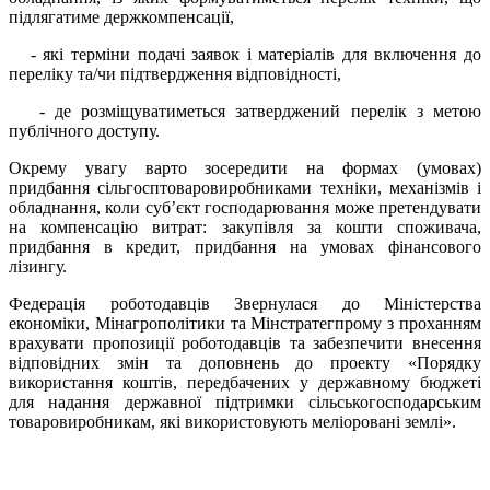
підлягатиме держкомпенсації,
- які терміни подачі заявок і матеріалів для включення до
переліку та/чи підтвердження відповідності,
- де розміщуватиметься затверджений перелік з метою
публічного доступу.
Окрему увагу варто зосередити на формах (умовах)
придбання сільгосптоваровиробниками техніки, механізмів і
обладнання, коли суб’єкт господарювання може претендувати
на компенсацію витрат: закупівля за кошти споживача,
придбання в кредит, придбання на умовах фінансового
лізингу.
Федерація роботодавців Звернулася до Міністерства
економіки, Мінагрополітики та Мінстратегпрому з проханням
врахувати пропозиції роботодавців та забезпечити внесення
відповідних змін та доповнень до проекту «Порядку
використання коштів, передбачених у державному бюджеті
для надання державної підтримки сільськогосподарським
товаровиробникам, які використовують меліоровані землі».