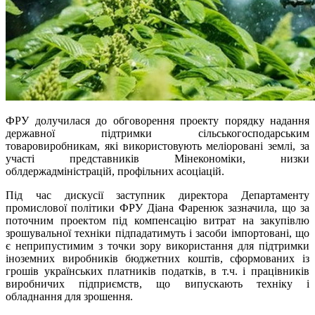
ФРУ долучилася до обговорення проекту порядку надання
державної підтримки сільськогосподарським
товаровиробникам, які використовують меліоровані землі, за
участі представників Мінекономіки, низки
облдержадміністрацій, профільних асоціацій.
Під час дискусії заступник директора Департаменту
промислової політики ФРУ Діана Фаренюк зазначила, що за
поточним проектом під компенсацію витрат на закупівлю
зрошувальної техніки підпадатимуть і засоби імпортовані, що
є неприпустимим з точки зору використання для підтримки
іноземних виробників бюджетних коштів, сформованих із
грошів українських платників податків, в т.ч. і працівників
виробничих підприємств, що випускають техніку і
обладнання для зрошення.