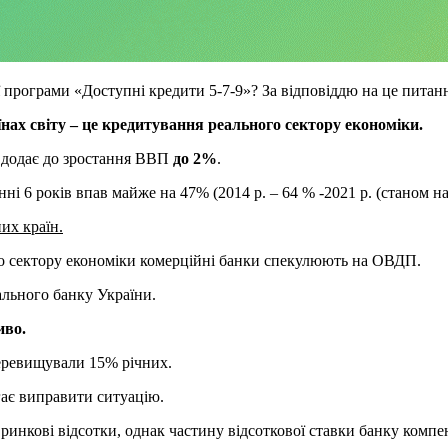
програми «Доступні кредити 5-7-9»? За відповіддю на це питанн
нах світу – це кредитування реального сектору економіки.
% додає до зростання ВВП
до 2%
.
і 6 років впав майже на 47% (2014 р. – 64 % -2021 р. (станом на 
них країн.
го сектору економіки комерційні банки спекулюють на ОВДП.
ального банку України.
иво.
перевищували 15% річних.
ає виправити ситуацію.
ринкові відсотки, однак частину відсоткової ставки банку комп