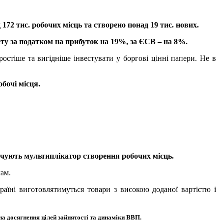
 172 тис. робочих місць та створено понад 19 тис. нових.
ту за податком на прибуток на 19%, за ЄСВ – на 8%.
стіше та вигідніше інвестувати у боргові цінні папери. Не в
бочі місця.
ечують мультиплікатор створення робочих місць.
чам.
аїні виготовлятимуться товари з високою доданої вартістю і
а досягнення цілей зайнятості та динаміки ВВП.