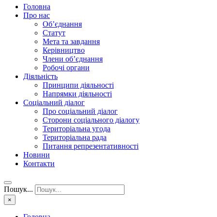
Головна
Про нас
Об’єднання
Статут
Мета та завдання
Керівництво
Члени об’єднання
Робочі органи
Діяльність
Принципи діяльності
Напрямки діяльності
Соціальний діалог
Про соціальний діалог
Сторони соціального діалогу
Територіальна угода
Територіальна рада
Питання репрезентативності
Новини
Контакти
Пошук...
×
Головна