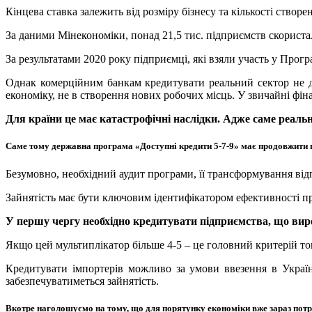
Кінцева ставка залежить від розміру бізнесу та кількості створ
За даними Мінекономіки, понад 21,5 тис. підприємств скорис
За результатами 2020 року підприємці, які взяли участь у Прогр
Однак комерційним банкам кредитувати реальний сектор не до
економіку, не в створення нових робочих місць. У звичайні фіна
Для країни це має катастрофічні наслідки. Адже саме реальн
Саме тому державна програма «Доступні кредити 5-7-9» має продовжити 
Безумовно, необхідний аудит програми, її трансформування від
Зайнятість має бути ключовим ідентифікатором ефективності п
У першу чергу необхідно кредитувати підприємства, що вир
Якщо цей мультиплікатор більше 4-5 – це головний критерій тог
Кредитувати імпортерів можливо за умови ввезення в Україн
забезпечуватиметься зайнятість.
Вкотре наголошуємо на тому, що для порятунку економіки вже зараз потр