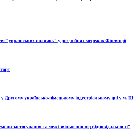
ля "українських поличок" у роздрібних мережах Фінляндії
тгарт
і у Другому українсько-німецькому індустріальному дні у м. 
ови застосування та межі звільнення від відповідальності"