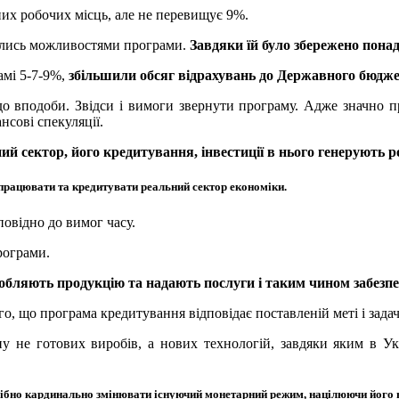
ених робочих місць, але не перевищує 9%.
тались можливостями програми.
Завдяки їй було збережено понад
амі 5-7-9%,
збільшили обсяг відрахувань до Державного бюдже
 вподоби. Звідси і вимоги звернути програму. Адже значно про
нсові спекуляції.
ий сектор, його кредитування, інвестиції в нього генерують ро
працювати та кредитувати реальний сектор економіки.
повідно до вимог часу.
рограми.
обляють продукцію та надають послуги і таким чином забезп
о, що програма кредитування відповідає поставленій меті і зада
у не готових виробів, а нових технологій, завдяки яким в Укр
ібно кардинально змінювати існуючий монетарний режим, націлюючи його н