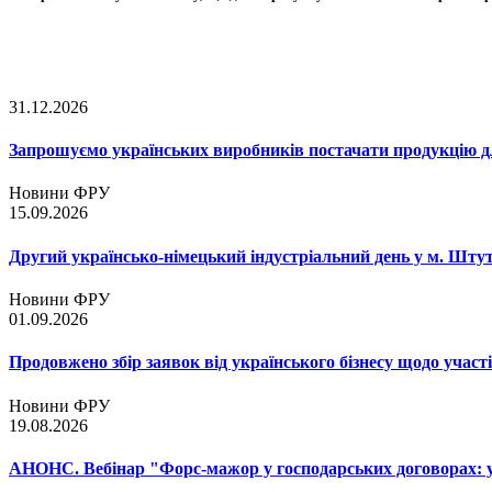
31.12.2026
Запрошуємо українських виробників постачати продукцію д
Новини ФРУ
15.09.2026
Другий українсько-німецький індустріальний день у м. Шту
Новини ФРУ
01.09.2026
Продовжено збір заявок від українського бізнесу щодо участ
Новини ФРУ
19.08.2026
АНОНС. Вебінар "Форс-мажор у господарських договорах: ум