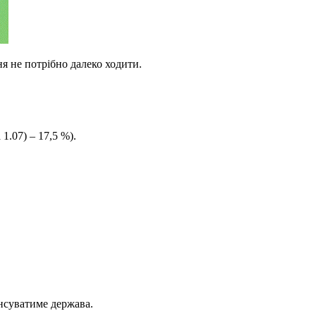
я не потрібно далеко ходити.
1.07) – 17,5 %).
енсуватиме держава.