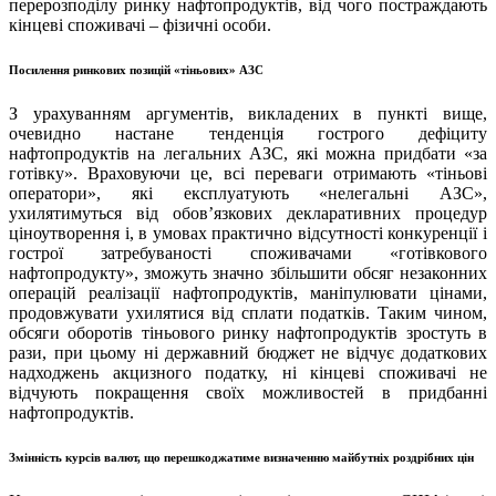
перерозподілу ринку нафтопродуктів, від чого постраждають
кінцеві споживачі – фізичні особи.
Посилення ринкових позицій «тіньових» АЗС
З урахуванням аргументів, викладених в пункті вище,
очевидно настане тенденція гострого дефіциту
нафтопродуктів на легальних АЗС, які можна придбати «за
готівку». Враховуючи це, всі переваги отримають «тіньові
оператори», які експлуатують «нелегальні АЗС»,
ухилятимуться від обов’язкових декларативних процедур
ціноутворення і, в умовах практично відсутності конкуренції і
гострої затребуваності споживачами «готівкового
нафтопродукту», зможуть значно збільшити обсяг незаконних
операцій реалізації нафтопродуктів, маніпулювати цінами,
продовжувати ухилятися від сплати податків. Таким чином,
обсяги оборотів тіньового ринку нафтопродуктів зростуть в
рази, при цьому ні державний бюджет не відчує додаткових
надходжень акцизного податку, ні кінцеві споживачі не
відчують покращення своїх можливостей в придбанні
нафтопродуктів.
Змінність курсів валют, що перешкоджатиме визначенню майбутніх роздрібних цін