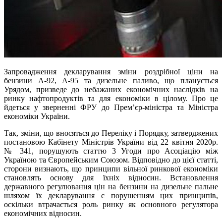
Запровадження декларування зміни роздрібної ціни на
бензини А-92, А-95 та дизельне паливо, що планується
Урядом, призведе до небажаних економічних наслідків на
ринку нафтопродуктів та для економіки в цілому. Про це
йдеться у зверненні ФРУ до Прем’єр-міністра та Міністра
економіки України.
Так, зміни, що вносяться до Переліку і Порядку, затверджених
постановою Кабінету Міністрів України від 22 квітня 2020р.
№ 341, порушують статтю 3 Угоди про Асоціацію між
Україною та Європейським Союзом. Відповідно до цієї статті,
сторони визнають, що принципи вільної ринкової економіки
становлять основу для їхніх відносин. Встановлення
державного регулювання цін на бензини на дизельне пальне
шляхом їх декларування є порушенням цих принципів,
оскільки втрачається роль ринку як основного регулятора
економічних відносин.