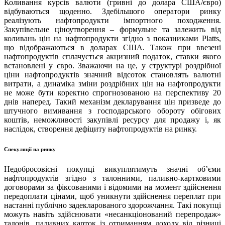
Коливання курсів валюти (гривні до долара США/євро)
відбуваються щоденно. Здебільшого оператори ринку
реалізують нафтопродукти імпортного походження.
Закупівельне ціноутворення – формульне та залежить від
коливань цін на нафтопродукти згідно з показниками Platts,
що відображаються в доларах США. Також при ввезені
нафтопродуктів сплачується акцизний податок, ставки якого
встановлені у євро. Зважаючи на це, у структурі роздрібної
ціни нафтопродуктів значний відсоток становлять валютні
витрати, а динаміка зміни роздрібних цін на нафтопродукти
не може бути коректно спрогнозованою на перспективу 20
днів наперед. Такий механізм декларування цін призведе до
штучного вимивання з господарського обороту обігових
коштів, неможливості закупівлі ресурсу для продажу і, як
наслідок, створення дефіциту нафтопродуктів на ринку.
Спекуляції на ринку
Недобросовісні покупці викуплятимуть значні об’єми
нафтопродуктів згідно з талонними, паливно-картковими
договорами за фіксованими і відомими на момент здійснення
передоплати цінами, щоб уникнути здійснення переплат при
настанні публічно задекларованого здорожчання. Такі покупці
можуть навіть здійснювати «несанкціонований перепродаж»
талонів, паливних карток із отриманням доходу від різниці