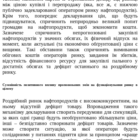
між ціною купівлі і перепродажу (яка, все ж, є нижчою
публічно задекларованої оператором ринку нафтопродуктів).
Крім того, попереднє декларування цін, що будуть
підвищуватися, спричинить неприродньо великий попит
громадян на нафтопродукти, щоб зекономити кошти.
Зазначене спричинить непрогнозовані закупівлі
нафтопродуктів у значних обсягах, їх фізичний відпуск на
момент, коли актуальні (та економічно обґрунтовані) ціни є
вищими. Такі обставини також спричинять вимивання
обігових коштів операторів ринку, завдання їм збитків,
відсутність фінансового ресурсу для закупівлі пального у
достатніх обсягах та дефіцит останнього на роздрібному
ринку.
Сумнівність позитивного впливу пропонованих змін на функціонування ринку в
цілому
Роздрібний ринок нафтопродуктів є висококонкурентним, на
ньому відсутній дефіцит товару. Впровадження такого
механізму декларування створить передумови для спекуляцій,
за яких одні гравці будуть необґрунтовано збільшувати ціни,
інші – безпідставно створювати дефіцит товарів. Зазначене
може створити ситуацію, за якої оператори будуть
солідарними у питаннях підняття ціни за принципом «краще