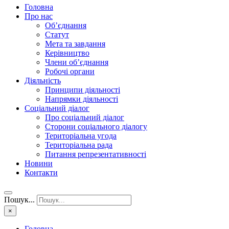
Головна
Про нас
Об’єднання
Статут
Мета та завдання
Керівництво
Члени об’єднання
Робочі органи
Діяльність
Принципи діяльності
Напрямки діяльності
Соціальний діалог
Про соціальний діалог
Сторони соціального діалогу
Територіальна угода
Територіальна рада
Питання репрезентативності
Новини
Контакти
Пошук...
×
Головна