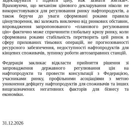
задекларувати і підняти ціну, ніж зазнати збитків».
Враховуючи, що механізм цінового декларування ніколи не
використовувався для регулювання ринку нафтопродуктів, а
також беручи до уваги сформовані роками правила
ціноутворення, які залежать виключно від ринкових обставин,
впровадження запропонованого «планового регулювання
цін» фактично може спричинити глобальну кризу ринку, коли
сформована роками стабільність перетворить цей ринок в
сферу прихованих тіньових операцій, не прогнозованості
ресурсного забезпечення, недоступності нафтопродуктів для
кінцевих споживачів, зупинку роботи автозаправних станцій.
Федерація закликає відкласти прийняття рішення зі
запровадження державного регулювання цін на
нафтопродукти та провести консультації з Федерацією,
учасниками ринку, профільними асоціаціями з метою
уникнення дефіциту нафтопродуктів для споживачів та інших
вищезазначених негативних факторів для бізнесу та
економіки.
31.12.2026