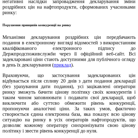
негативні наслідки запровадження декларування зміни
роздрібних цін на нафтопродукти, сформованих учасниками
ринку:
Порушення принципів конкуренції на ринку
Механізми декларування роздрібних цін передбачають
подання в електронному вигляді відомостей з використанням
кваліфікованого електронного підпису до
Держпродспоживслужби через її офіційний веб-сайт. Всі
задекларовані ціни стають доступними для публічного огляду
в день їх декларування (
приклад
).
Враховуючи, що застосування задекларованих цін
відбувається після спливу 20 днів з дати подання декларації
(без урахування дати подання), усі зацікавлені оператори
ринку зможуть бачити цінову політику своїх конкурентів і
таким чином заповнювати і подавати свої декларації, щоб
виключити або суттєво обмежити рівень конкуренції,
пропонуючи аналогічні ціни. За таких умов, фактично
створюється єдина електронна база, яка показує всю цінову
ситуацію на ринку в усіх операторів нафтопродуктів, що
дозволяє кожному оператору синхронізувати свою цінову
політику і звести рівень конкуренції до нуля.