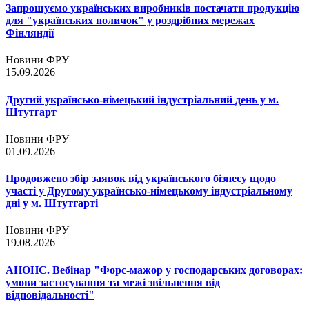
Запрошуємо українських виробників постачати продукцію
для "українських поличок" у роздрібних мережах
Фінляндії
Новини ФРУ
15.09.2026
Другий українсько-німецький індустріальний день у м.
Штутгарт
Новини ФРУ
01.09.2026
Продовжено збір заявок від українського бізнесу щодо
участі у Другому українсько-німецькому індустріальному
дні у м. Штутгарті
Новини ФРУ
19.08.2026
АНОНС. Вебінар "Форс-мажор у господарських договорах:
умови застосування та межі звільнення від
відповідальності"