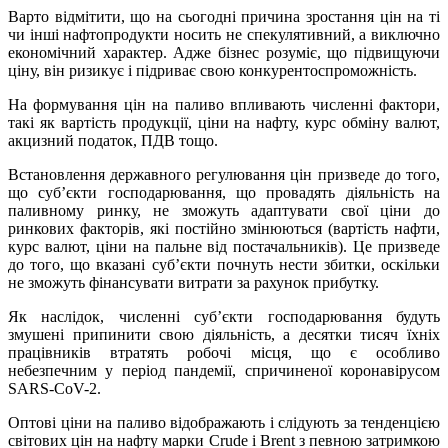
Варто відмітити, що на сьогодні причина зростання цін на ті
чи інші нафтопродукти носить не спекулятивний, а виключно
економічний характер. Адже бізнес розуміє, що підвищуючи
ціну, він ризикує і підриває свою конкурентоспроможність.
На формування цін на паливо впливають численні фактори,
такі як вартість продукції, ціни на нафту, курс обміну валют,
акцизний податок, ПДВ тощо.
Встановлення державного регулювання цін призведе до того,
що суб’єкти господарювання, що провадять діяльність на
паливному ринку, не зможуть адаптувати свої ціни до
ринкових факторів, які постійно змінюються (вартість нафти,
курс валют, ціни на пальне від постачальників). Це призведе
до того, що вказані суб’єкти почнуть нести збитки, оскільки
не зможуть фінансувати витрати за рахунок прибутку.
Як наслідок, численні суб’єкти господарювання будуть
змушені припинити свою діяльність, а десятки тисяч їхніх
працівників втратять робочі місця, що є особливо
небезпечним у період пандемії, спричиненої коронавірусом
SARS-CoV-2.
Оптові ціни на паливо відображають і слідують за тенденцією
світових цін на нафту марки Crude і Brent з певною затримкою