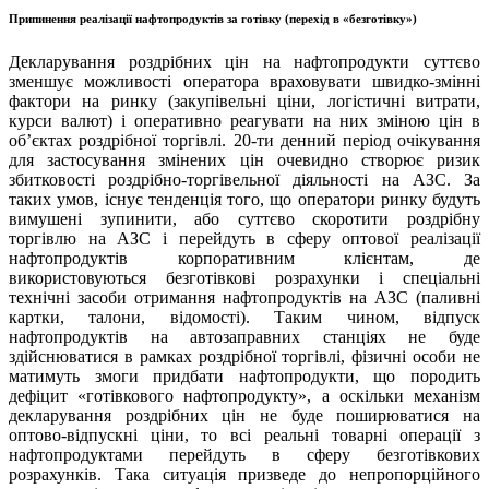
Припинення реалізації нафтопродуктів за готівку (перехід в «безготівку»)
Декларування роздрібних цін на нафтопродукти суттєво
зменшує можливості оператора враховувати швидко-змінні
фактори на ринку (закупівельні ціни, логістичні витрати,
курси валют) і оперативно реагувати на них зміною цін в
об’єктах роздрібної торгівлі. 20-ти денний період очікування
для застосування змінених цін очевидно створює ризик
збитковості роздрібно-торгівельної діяльності на АЗС. За
таких умов, існує тенденція того, що оператори ринку будуть
вимушені зупинити, або суттєво скоротити роздрібну
торгівлю на АЗС і перейдуть в сферу оптової реалізації
нафтопродуктів корпоративним клієнтам, де
використовуються безготівкові розрахунки і спеціальні
технічні засоби отримання нафтопродуктів на АЗС (паливні
картки, талони, відомості). Таким чином, відпуск
нафтопродуктів на автозаправних станціях не буде
здійснюватися в рамках роздрібної торгівлі, фізичні особи не
матимуть змоги придбати нафтопродукти, що породить
дефіцит «готівкового нафтопродукту», а оскільки механізм
декларування роздрібних цін не буде поширюватися на
оптово-відпускні ціни, то всі реальні товарні операції з
нафтопродуктами перейдуть в сферу безготівкових
розрахунків. Така ситуація призведе до непропорційного