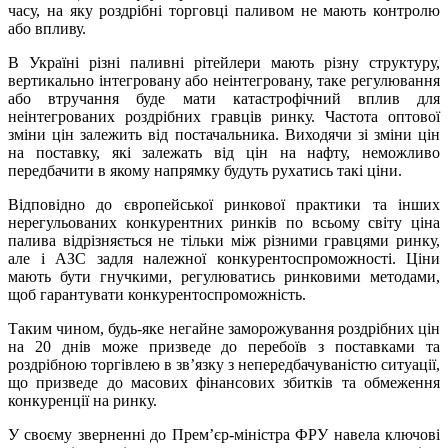
часу, на яку роздрібні торговці паливом не мають контролю
або впливу.
В Україні різні паливні рітейлери мають різну структуру,
вертикально інтегровану або неінтегровану, таке регулювання
або втручання буде мати катастрофічний вплив для
неінтегрованих роздрібних гравців ринку. Частота оптової
зміни цін залежить від постачальника. Виходячи зі зміни цін
на поставку, які залежать від цін на нафту, неможливо
передбачити в якому напрямку будуть рухатись такі ціни.
Відповідно до європейської ринкової практики та інших
нерегульованих конкурентних ринків по всьому світу ціна
палива відрізняється не тільки між різними гравцями ринку,
але і АЗС задля належної конкурентоспроможності. Ціни
мають бути гнучкими, регулюватись ринковими методами,
щоб гарантувати конкурентоспроможність.
Таким чином, будь-яке негайне заморожування роздрібних цін
на 20 днів може призведе до перебоїв з поставками та
роздрібною торгівлею в зв’язку з непередбачуваністю ситуації,
що призведе до масових фінансових збитків та обмеження
конкуренції на ринку.
У своєму зверненні до Прем’єр-міністра ФРУ навела ключові