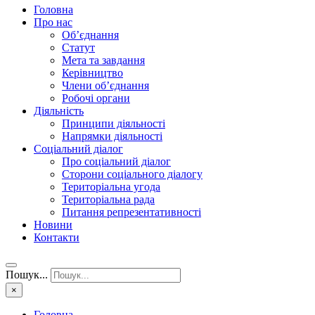
Головна
Про нас
Об’єднання
Статут
Мета та завдання
Керівництво
Члени об’єднання
Робочі органи
Діяльність
Принципи діяльності
Напрямки діяльності
Соціальний діалог
Про соціальний діалог
Сторони соціального діалогу
Територіальна угода
Територіальна рада
Питання репрезентативності
Новини
Контакти
Пошук...
×
Головна