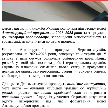
Державна митна служба України
розпочала підготовку нової
Антикорупційної програми на 2026–2028 роки
та звернулась
до
Федерації роботодавців
, запрошуючи бізнес-спільноту та
громадськість долучитися до цього процесу.
Чинна Антикорупційна програма Держмитслужби,
розрахована на 2023–2025 роки, завершує свій термін дії. У
зв’язку з цим служба розпочала
оцінювання корупційних
ризиків
у своїй діяльності та роботі територіальних органів.
Одним із ключових елементів цього етапу є врахування
позиції зовнішніх заінтересованих сторін — зокрема бізнесу,
який щоденно взаємодіє з митницею.
Для цього Держмитслужба проводить
анонімне опитування
,
мета якого —
виявити найбільш уразливі до корупційних
ризиків процеси
,
визначити проблемні зони
та отримати
практичні пропозиції
щодо їх усунення. Отримані результати
будуть використані під час формування нової
Антикорупційної програми.