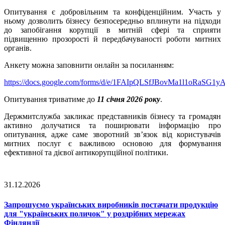
Опитування є добровільним та конфіденційним. Участь у
ньому дозволить бізнесу безпосередньо вплинути на підходи
до запобігання корупції в митній сфері та сприяти
підвищенню прозорості й передбачуваності роботи митних
органів.
Анкету можна заповнити онлайн за посиланням:
https://docs.google.com/forms/d/e/1FAIpQLSfJBovMa1l1oRaS
Опитування триватиме до
11 січня 2026 року
.
Держмитслужба закликає представників бізнесу та громадян
активно долучатися та поширювати інформацію про
опитування, адже саме зворотний зв’язок від користувачів
митних послуг є важливою основою для формування
ефективної та дієвої антикорупційної політики.
31.12.2026
Запрошуємо українських виробників постачати продукцію
для "українських поличок" у роздрібних мережах
Фінляндії