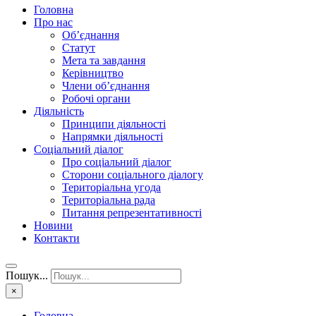
Головна
Про нас
Об’єднання
Статут
Мета та завдання
Керівництво
Члени об’єднання
Робочі органи
Діяльність
Принципи діяльності
Напрямки діяльності
Соціальний діалог
Про соціальний діалог
Сторони соціального діалогу
Територіальна угода
Територіальна рада
Питання репрезентативності
Новини
Контакти
Пошук...
×
Головна