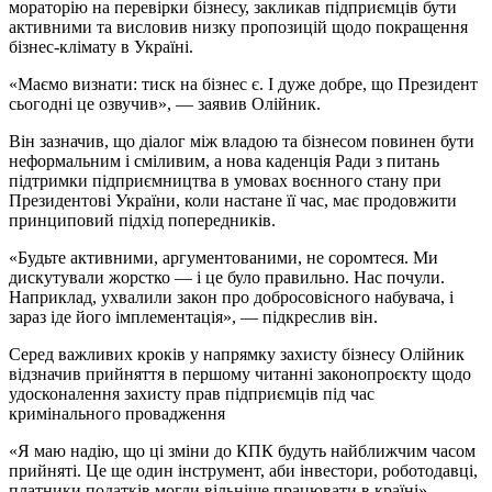
мораторію на перевірки бізнесу, закликав підприємців бути
активними та висловив низку пропозицій щодо покращення
бізнес-клімату в Україні.
«Маємо визнати: тиск на бізнес є. І дуже добре, що Президент
сьогодні це озвучив», — заявив Олійник.
Він зазначив, що діалог між владою та бізнесом повинен бути
неформальним і сміливим, а нова каденція Ради з питань
підтримки підприємництва в умовах воєнного стану при
Президентові України, коли настане її час, має продовжити
принциповий підхід попередників.
«Будьте активними, аргументованими, не соромтеся. Ми
дискутували жорстко — і це було правильно. Нас почули.
Наприклад, ухвалили закон про добросовісного набувача, і
зараз іде його імплементація», — підкреслив він.
Серед важливих кроків у напрямку захисту бізнесу Олійник
відзначив прийняття в першому читанні законопроєкту щодо
удосконалення захисту прав підприємців під час
кримінального провадження
«Я маю надію, що ці зміни до КПК будуть найближчим часом
прийняті. Це ще один інструмент, аби інвестори, роботодавці,
платники податків могли вільніше працювати в країні», —