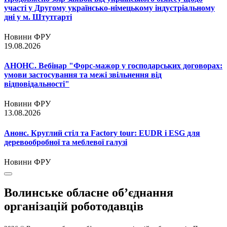
участі у Другому українсько-німецькому індустріальному
дні у м. Штутгарті
Новини ФРУ
19.08.2026
АНОНС. Вебінар "Форс-мажор у господарських договорах:
умови застосування та межі звільнення від
відповідальності"
Новини ФРУ
13.08.2026
Анонс. Круглий стіл та Factory tour: EUDR і ESG для
деревообробної та меблевої галузі
Новини ФРУ
Волинське обласне об’єднання
організацій роботодавців