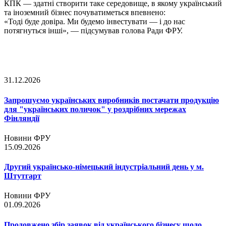
КПК — здатні створити таке середовище, в якому український
та іноземний бізнес почуватиметься впевнено:
«Тоді буде довіра. Ми будемо інвестувати — і до нас
потягнуться інші», — підсумував голова Ради ФРУ.
31.12.2026
Запрошуємо українських виробників постачати продукцію
для "українських поличок" у роздрібних мережах
Фінляндії
Новини ФРУ
15.09.2026
Другий українсько-німецький індустріальний день у м.
Штутгарт
Новини ФРУ
01.09.2026
Продовжено збір заявок від українського бізнесу щодо