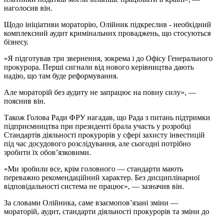
наголосив він.
Щодо ініціативи мораторію, Олійник підкреслив - необхідний
комплексний аудит кримінальних проваджень, що стосуються
бізнесу.
«Я підготував три звернення, зокрема і до Офісу Генерального
прокурора. Перші сигнали від нового керівництва дають
надію, що там буде реформування.
Але мораторій без аудиту не запрацює на повну силу», —
пояснив він.
Також Голова Ради ФРУ нагадав, що Рада з питань підтримки
підприємництва при президенті брала участь у розробці
Стандартів діяльності прокурорів у сфері захисту інвестицій
під час досудового розслідування, але сьогодні потрібно
зробити їх обов’язковими.
«Ми зробили все, крім головного — стандарти мають
переважно рекомендаційний характер. Без дисциплінарної
відповідальності система не працює», — зазначив він.
За словами Олійника, саме взаємопов’язані зміни —
мораторій, аудит, стандарти діяльності прокурорів та зміни до