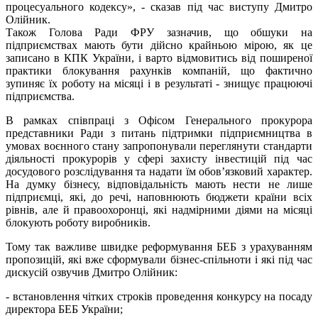
процесуального кодексу», - сказав під час виступу Дмитро
Олійник.
Також Голова Ради ФРУ зазначив, що обшуки на
підприємствах мають бути дійсно крайньою мірою, як це
записано в КПК України, і варто відмовитись від поширеної
практики блокування рахунків компаній, що фактично
зупиняє їх роботу на місяці і в результаті - знищує працюючі
підприємства.
В рамках співпраці з Офісом Генерального прокурора
представники Ради з питань підтримки підприємництва в
умовах воєнного стану запропонували переглянути стандарти
діяльності прокурорів у сфері захисту інвестицій під час
досудового розслідування та надати їм обов’язковий характер.
На думку бізнесу, відповідальність мають нести не лише
підприємці, які, до речі, наповнюють бюджети країни всіх
рівнів, але й правоохоронці, які надмірними діями на місяці
блокують роботу виробників.
Тому так важливе швидке реформування БЕБ з урахуванням
пропозицій, які вже сформували бізнес-спільноти і які під час
дискусій озвучив Дмитро Олійник:
- встановлення чітких строків проведення конкурсу на посаду
директора БЕБ України;