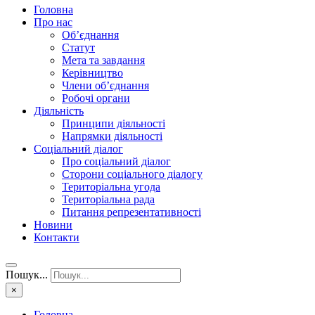
Головна
Про нас
Об’єднання
Статут
Мета та завдання
Керівництво
Члени об’єднання
Робочі органи
Діяльність
Принципи діяльності
Напрямки діяльності
Соціальний діалог
Про соціальний діалог
Сторони соціального діалогу
Територіальна угода
Територіальна рада
Питання репрезентативності
Новини
Контакти
Пошук...
×
Головна