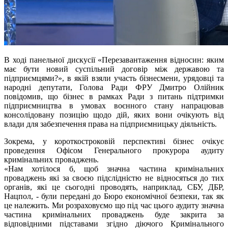
В ході панельної дискусії «Перезавантаження відносин: яким
має бути новий суспільний договір між державою та
підприємцями?», в якій взяли участь бізнесмени, урядовці та
народні депутати, Голова Ради ФРУ Дмитро Олійник
повідомив, що бізнес в рамках Ради з питань підтримки
підприємництва в умовах воєнного стану напрацював
консолідовану позицію щодо дій, яких вони очікують від
влади для забезпечення права на підприємницьку діяльність.
Зокрема, у короткостроковій перспективі бізнес очікує
проведення Офісом Генерального прокурора аудиту
кримінальних проваджень.
«Нам хотілося б, щоб значна частина кримінальних
проваджень які за своєю підслідністю не відносяться до тих
органів, які це сьогодні проводять, наприклад, СБУ, ДБР,
Нацпол, - були передані до Бюро економічної безпеки, так як
це належить. Ми розраховуємо що під час цього аудиту значна
частина кримінальних проваджень буде закрита за
відповідними підставами згідно діючого Кримінального