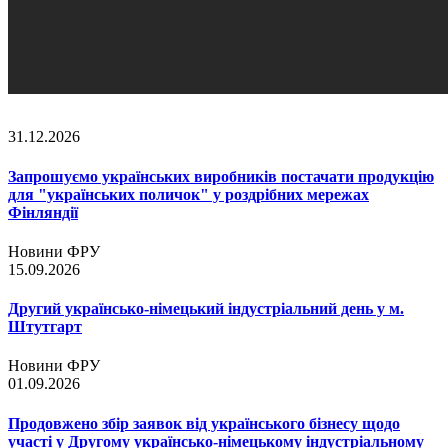
31.12.2026
Запрошуємо українських виробників постачати продукцію
для "українських поличок" у роздрібних мережах
Фінляндії
Новини ФРУ
15.09.2026
Другий українсько-німецький індустріальний день у м.
Штутгарт
Новини ФРУ
01.09.2026
Продовжено збір заявок від українського бізнесу щодо
участі у Другому українсько-німецькому індустріальному