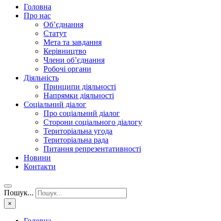
Головна
Про нас
Об’єднання
Статут
Мета та завдання
Керівництво
Члени об’єднання
Робочі органи
Діяльність
Принципи діяльності
Напрямки діяльності
Соціальний діалог
Про соціальний діалог
Сторони соціального діалогу
Територіальна угода
Територіальна рада
Питання репрезентативності
Новини
Контакти
Пошук...
×
Головна