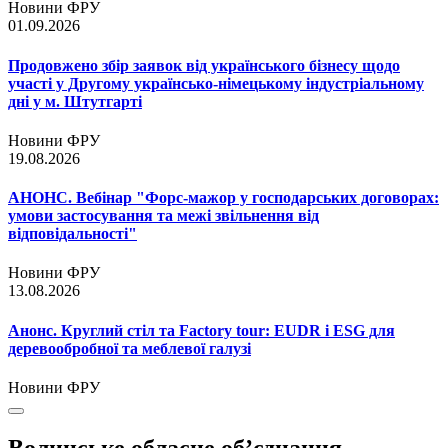
Новини ФРУ
01.09.2026
Продовжено збір заявок від українського бізнесу щодо
участі у Другому українсько-німецькому індустріальному
дні у м. Штутгарті
Новини ФРУ
19.08.2026
АНОНС. Вебінар "Форс-мажор у господарських договорах:
умови застосування та межі звільнення від
відповідальності"
Новини ФРУ
13.08.2026
Анонс. Круглий стіл та Factory tour: EUDR і ESG для
деревообробної та меблевої галузі
Новини ФРУ
Волинське обласне об’єднання