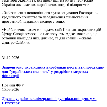
території України та, яке ввозиться на митну територію
України для власних виробничих потреб підприємств.
- Забезпечення повноцінного функціонування Експортно-
кредитного агентства та передбачення фінансування
програмної підтримки експорту тощо.
«Найближчим часом ми надамо свій План антикризових дій
Уряду. Сподіваємося, що нас почують. Адже, можливо, це
останній шанс для них, для нас, та для країни» - сказав
Дмитро Олійник.
31.12.2026
Запрошуємо українських виробників постачати продукцію
для "українських поличок" у роздрібних мережах
Фінляндії
Новини ФРУ
15.09.2026
Другий українсько-німецький індустріальний день у м.
Штутгарт