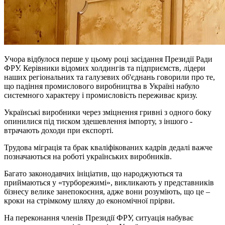
Учора відбулося перше у цьому році засідання Президії Ради
ФРУ. Керівники відомих холдингів та підприємств, лідери
наших регіональних та галузевих об'єднань говорили про те,
що падіння промислового виробництва в Україні набуло
системного характеру і промисловість переживає кризу.
Українські виробники через зміцнення гривні з одного боку
опинилися під тиском здешевлення імпорту, з іншого -
втрачають доходи при експорті.
Трудова міграція та брак кваліфікованих кадрів дедалі важче
позначаються на роботі українських виробників.
Багато законодавчих ініціатив, що народжуються та
приймаються у «турборежимі», викликають у представників
бізнесу велике занепокоєння, адже вони розуміють, що це –
кроки на стрімкому шляху до економічної прірви.
На переконання членів Президії ФРУ, ситуація набуває