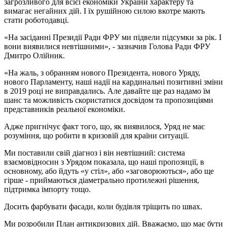
загрозливого для всієї економіки України характеру та
вимагає негайних дій. І їх рушійною силою вкотре мають
стати роботодавці.
«На засіданні Президії Ради ФРУ ми підвели підсумки за рік. І
вони виявилися невтішними», - зазначив Голова Ради ФРУ
Дмитро Олійник.
«На жаль, з обранням нового Президента, нового Уряду,
нового Парламенту, наші надії на кардинальні позитивні зміни
в 2019 році не виправдались. Але давайте ще раз надамо їм
шанс та можливість скористатися досвідом та пропозиціями
представників реальної економіки.
Адже пригнічує факт того, що, як виявилося, Уряд не має
розуміння, що робити в кризовій для країни ситуації.
Ми поставили свій діагноз і він невтішний: система
взаємовідносин з Урядом показала, що наші пропозиції, в
основному, або йдуть «у стіл», або «заговорюються», або ще
гірше - приймаються діаметрально протилежні рішення,
підтримка імпорту тощо.
Досить фарбувати фасади, коли будівля тріщить по швах.
Ми розробили План антикризових дій. Вважаємо, що має бути