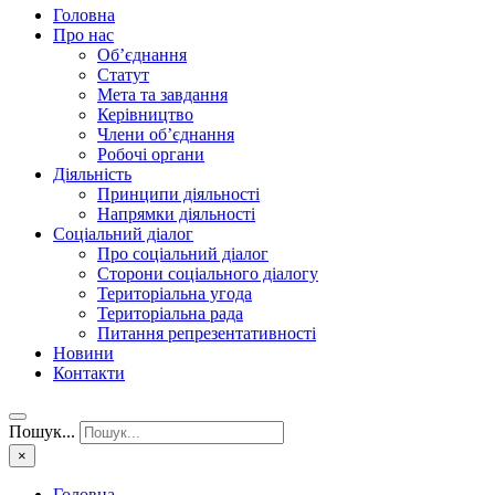
Головна
Про нас
Об’єднання
Статут
Мета та завдання
Керівництво
Члени об’єднання
Робочі органи
Діяльність
Принципи діяльності
Напрямки діяльності
Соціальний діалог
Про соціальний діалог
Сторони соціального діалогу
Територіальна угода
Територіальна рада
Питання репрезентативності
Новини
Контакти
Пошук...
×
Головна