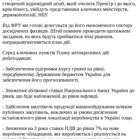
створений відповідний штаб, який очолить Прем'єр і до якого,
крім бізнесу, увійдуть представники ключових міністерств,
держмонополій, НБУ.
Від ФРУ ми готові делегувати до його економічного сектору
досвідчених фахівців. Штаб повинен проводити щотижневі
засідання, на яких будуть прийматися чіткі рішення,
напрацьовуватиметься план дій.
Серед ключових пунктів Плану антикризових дій
роботодавців:
- Забезпечення підтримки курсу гривні на рівні,
передбаченому Державним бюджетом України для
забезпечення його прогнозованості.
- Зниження облікової ставки Національного банку України до
рівня, що буде наближений до рівня інфляції.
- Здійснення закупівель продукції машинобудування шляхом
публічних закупівель, виключно за умови досягнення
встановленого рівня локалізації виробництва в Україні тощо.
- Зниження на 3 роки ставки ПДВ до рівня 7% на нове
виробниче обладнання, яке виробляється і реалізується на