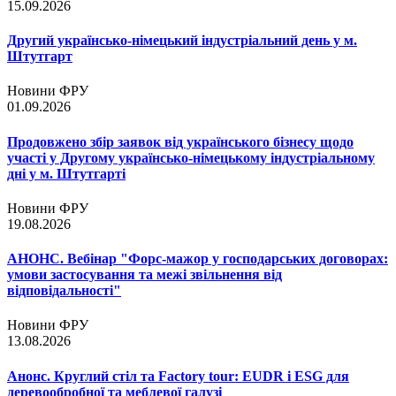
15.09.2026
Другий українсько-німецький індустріальний день у м.
Штутгарт
Новини ФРУ
01.09.2026
Продовжено збір заявок від українського бізнесу щодо
участі у Другому українсько-німецькому індустріальному
дні у м. Штутгарті
Новини ФРУ
19.08.2026
АНОНС. Вебінар "Форс-мажор у господарських договорах:
умови застосування та межі звільнення від
відповідальності"
Новини ФРУ
13.08.2026
Анонс. Круглий стіл та Factory tour: EUDR і ESG для
деревообробної та меблевої галузі