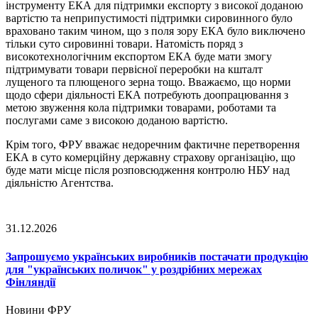
інструменту ЕКА для підтримки експорту з високої доданою
вартістю та неприпустимості підтримки сировинного було
враховано таким чином, що з поля зору ЕКА було виключено
тільки суто сировинні товари. Натомість поряд з
високотехнологічним експортом ЕКА буде мати змогу
підтримувати товари первісної переробки на кшталт
лущеного та плющеного зерна тощо. Вважаємо, що норми
щодо сфери діяльності ЕКА потребують доопрацювання з
метою звуження кола підтримки товарами, роботами та
послугами саме з високою доданою вартістю.
Крім того, ФРУ вважає недоречним фактичне перетворення
ЕКА в суто комерційну державну страхову організацію, що
буде мати місце після розповсюдження контролю НБУ над
діяльністю Агентства.
31.12.2026
Запрошуємо українських виробників постачати продукцію
для "українських поличок" у роздрібних мережах
Фінляндії
Новини ФРУ