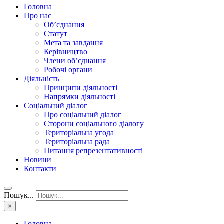
Головна
Про нас
Об’єднання
Статут
Мета та завдання
Керівництво
Члени об’єднання
Робочі органи
Діяльність
Принципи діяльності
Напрямки діяльності
Соціальний діалог
Про соціальний діалог
Сторони соціального діалогу
Територіальна угода
Територіальна рада
Питання репрезентативності
Новини
Контакти
Пошук...
×
Головна