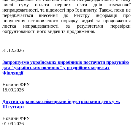
числі суму оплати перших п'яти днів тимчасової
непрацездатності, та відомості про їх виплату. Також, поки не
передбачається внесення до Реєстру інформації про
порушення встановленого порядку видачі та продовження
листка непрацездатності за результатами перевірки
обґрунтованості його видачі та продовження.
31.12.2026
Запрошуємо українських виробників постачати продукцію
для "українських поличок" у роздрібних мережах
Фінляндії
Новини ФРУ
15.09.2026
Другий українсько-німецький індустріальний день у м.
Штутгарт
Новини ФРУ
01.09.2026