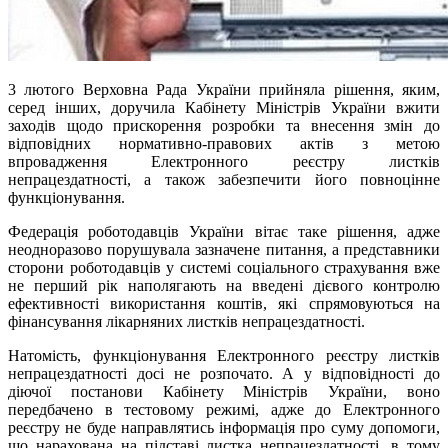
3 лютого Верховна Рада України прийняла рішення, яким,
серед інших, доручила Кабінету Міністрів України вжити
заходів щодо прискорення розробки та внесення змін до
відповідних нормативно-правових актів з метою
впровадження Електронного реєстру листків
непрацездатності, а також забезпечити його повноцінне
функціонування.
Федерація роботодавців України вітає таке рішення, адже
неодноразово порушувала зазначене питання, а представники
сторони роботодавців у системі соціального страхування вже
не перший рік наполягають на введені дієвого контролю
ефективності використання коштів, які спрямовуються на
фінансування лікарняних листків непрацездатності.
Натомість, функціонування Електронного реєстру листків
непрацездатності досі не розпочато. А у відповідності до
діючої постанови Кабінету Міністрів України, воно
передбачено в тестовому режимі, адже до Електронного
реєстру не буде направлятись інформація про суму допомоги,
що нарахована на підставі листка непрацездатності, в тому