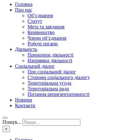
Головна
Про нас
Об’єднання
Статут
Мета та завдання
Керівництво
Члени об’єднання
Робочі органи
Діяльність
Принципи діяльності
Напрямки діяльності
Соціальний діалог
Про соціальний діалог
Сторони соціального діалогу
Територіальна угода
Територіальна рада
Питання репрезентативності
Новини
Контакти
Пошук...
×
Головна