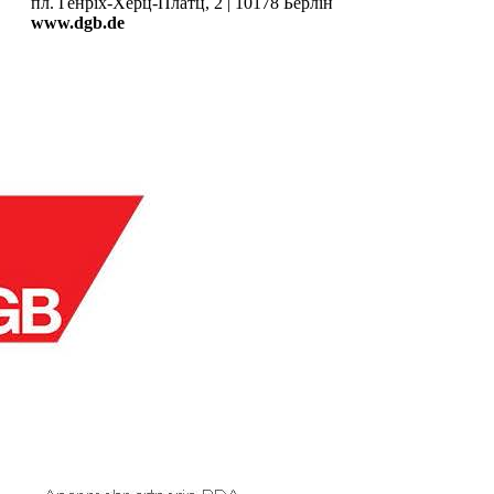
пл. Генріх-Херц-Платц, 2 | 10178 Берлін
www.dgb.de