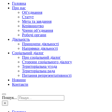
Головна
Про нас
Об’єднання
Статут
Мета та завдання
Керівництво
Члени об’єднання
Робочі органи
Діяльність
Принципи діяльності
Напрямки діяльності
Соціальний діалог
Про соціальний діалог
Сторони соціального діалогу
Територіальна угода
Територіальна рада
Питання репрезентативності
Новини
Контакти
Пошук...
×
Головна