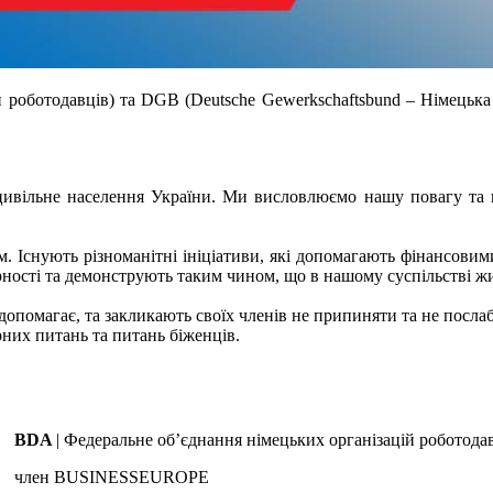
 роботодавців) та DGB (Deutsche Gewerkschaftsbund – Німецька
 цивільне населення України. Ми висловлюємо нашу повагу та п
. Існують різноманітні ініціативи, які допомагають фінансови
арності та демонструють таким чином, що в нашому суспільстві ж
опомагає, та закликають своїх членів не припиняти та не послабл
рних питань та питань біженців.
BDA
| Федеральне об’єднання німецьких організацій роботода
член BUSINESSEUROPE