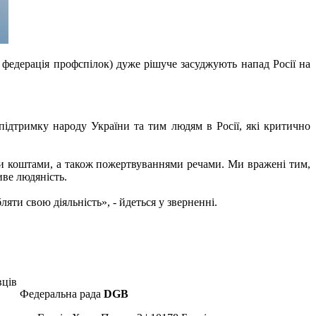
 федерація профспілок) дуже рішуче засуджують напад Росії на
ідтримку народу України та тим людям в Росії, які критично
ми коштами, а також пожертвуваннями речами. Ми вражені тим,
иве людяність.
яти свою діяльність», - йдеться у зверненні.
вців
Федеральна рада
DGB