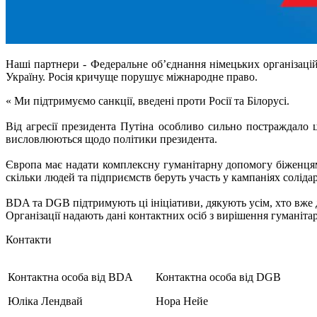
Наші партнери - Федеральне об’єднання німецьких організацій
Україну. Росія кричуще порушує міжнародне право.
« Ми підтримуємо санкції, введені проти Росії та Білорусі.
Від агресії президента Путіна особливо сильно постраждало
висловлюються щодо політики президента.
Європа має надати комплексну гуманітарну допомогу біженцям
скільки людей та підприємств беруть участь у кампаніях солід
BDA та DGB підтримують ці ініціативи, дякують усім, хто вже д
Організації надають дані контактних осіб з вирішення гуманіта
Контакти
Контактна особа від BDA
Контактна особа від DGB
Юліка Лендвай
Нора Нейе