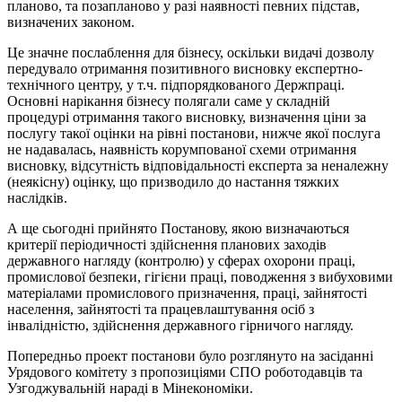
планово, та позапланово у разі наявності певних підстав,
визначених законом.
Це значне послаблення для бізнесу, оскільки видачі дозволу
передувало отримання позитивного висновку експертно-
технічного центру, у т.ч. підпорядкованого Держпраці.
Основні нарікання бізнесу полягали саме у складній
процедурі отримання такого висновку, визначення ціни за
послугу такої оцінки на рівні постанови, нижче якої послуга
не надавалась, наявність корумпованої схеми отримання
висновку, відсутність відповідальності експерта за неналежну
(неякісну) оцінку, що призводило до настання тяжких
наслідків.
А ще сьогодні
прийнято Постанову,
якою визначаються
критерії періодичності здійснення планових заходів
державного нагляду (контролю) у сферах охорони праці,
промислової безпеки, гігієни праці, поводження з вибуховими
матеріалами промислового призначення, праці, зайнятості
населення, зайнятості та працевлаштування осіб з
інвалідністю, здійснення державного гірничого нагляду.
Попередньо проект постанови було розглянуто на засіданні
Урядового комітету з пропозиціями СПО роботодавців та
Узгоджувальній нараді в Мінекономіки.