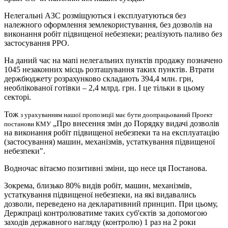
Нелегальні АЗС розміщуються і експлуатуються без
належного оформлення землекористування, без дозволів на
виконання робіт підвищеної небезпеки; реалізують паливо без
застосування РРО.
На даний час на мапі нелегальних пунктів продажу позначено
1045 незаконних місць розташування таких пунктів. Втрати
держбюджету розрахунково складають 394,4 млн. грн,
необлікованої готівки – 2,4 млрд. грн. І це тільки в цьому
секторі.
Тож
з урахуванням нашої пропозиції має бути доопрацьований Проект
„Про внесення змін до Порядку видачі дозволів
постанови КМУ
на виконання робіт підвищеної небезпеки та на експлуатацію
(застосування) машин, механізмів, устаткування підвищеної
небезпеки".
Водночас
вітаємо позитивні зміни, що несе ця Постанова
.
Зокрема, близько 80% видів робіт, машин, механізмів,
устаткування підвищеної небезпеки, на які видавались
дозволи, переведено на декларативний принцип. При цьому,
Держпраці контролюватиме таких суб'єктів за допомогою
заходів державного нагляду (контролю) 1 раз на 2 роки