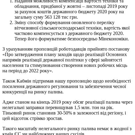
Надання можливості компенсації вартості техніки та
обладнання, придбаної у жовтні – листопаді 2019 року
за рахунок коштів державного бюджету 2020 року на
загальну суму 563 128 тис грн.
Зміну способу формування оновленого переліку
вітчизняної сільськогосподарської техніки, вартість якої
частково компенсується з державного бюджету 2020.
Тепер його формуватиме безпосередньо Мінекономіки.
З урахуванням пропозицій роботодавців
прийнято постанову
«Про затвердження плану заходів щодо реалізації Основних
напрямів реалізації державної політики у сфері зайнятості
населення та стимулювання створення нових робочих місць
на період до 2022 року».
Також Кабмін
підтримав нашу пропозицію
щодо необхідності
посилення державного регулювання та забезпечення чесної
конкуренції на ринку палива.
Адже станом на кінець 2019 року обсяг реалізації палива через
нелегальні заправки перевищував 1,5 млн. тон на рік.
Тіньовий ринок становив 30-50% в залежності від регіону, і
цей відсоток стрімко зростав.
Такого масштабу нелегального ринку палива немає в жодної з
країн ЄС чи найближчих наших сусідів.