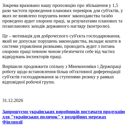
Зокрема враховано нашу пропозицію про збільшення у 1,5
рази частоти проведення планових перевірок для суб'єктів, у
яких не виявлено порушень вимог законодавства та/або
проведено аудит охорони праці, за результатами планових та
позапланових заходів державного нагляду (контролю).
Це – мотивація для доброчесного суб'єкта господарювання,
який не допускає порушень законодавства, вкладає кошти в
системи управління ризиками, проводить аудит з питань
охорони праці певним чином убезпечити себе від частих
відвідувань інспекторів праці.
Вирішили продовжити спільну з Мінекономіки і Держпраці
роботу щодо встановлення більш об'єктивної диференціації
суб'єктів господарювання за ступенями ризику у рамках
відповідної робочої групи.
31.12.2026
Запрошуємо українських виробників постачати продукцію
для "українських поличок" у роздрібних мережах
Фінляндії