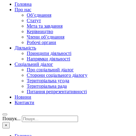
Головна
Про нас
Об’єднання
Статут
Мета та завдання
Керівництво
Члени об’єднання
Робочі органи
Діяльність
Принципи діяльності
Напрямки діяльності
Соціальний діалог
Про соціальний діалог
Сторони соціального діалогу
Територіальна угода
Територіальна рада
Питання репрезентативності
Новини
Контакти
Пошук...
×
Головна