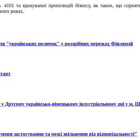
 4101 та врахуванні пропозицій бізнесу, як таких, що сприят
пних роках.
ля "українських поличок" у роздрібних мережах Фінляндії
тгарт
і у Другому українсько-німецькому індустріальному дні у м. 
ови застосування та межі звільнення від відповідальності"