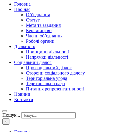
Головна
Про нас
Об’єднання
Статут
Мета та завдання
Керівництво
Члени об’єднання
Робочі органи
Діяльність
Принципи діяльності
Напрямки діяльності
Соціальний діалог
Про соціальний діалог
Сторони соціального діалогу
Територіальна угода
Територіальна рада
Питання репрезентативності
Новини
Контакти
Пошук...
×
Головна