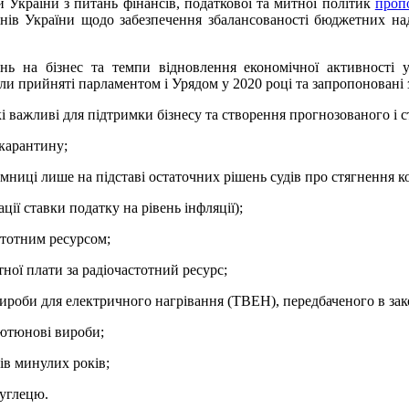
 України з питань фінансів, податкової та митної політик
пропо
нів України щодо забезпечення збалансованості бюджетних над
нь на бізнес та темпи відновлення економічної активності
були прийняті парламентом і Урядом у 2020 році та запропонован
 важливі для підтримки бізнесу та створення прогнозованого і с
 карантину;
мниці лише на підставі остаточних рішень судів про стягнення к
ії ставки податку на рівень інфляції);
стотним ресурсом;
ної плати за радіочастотний ресурс;
ироби для електричного нагрівання (ТВЕН), передбаченого в зак
тютюнові вироби;
ів минулих років;
вуглецю.