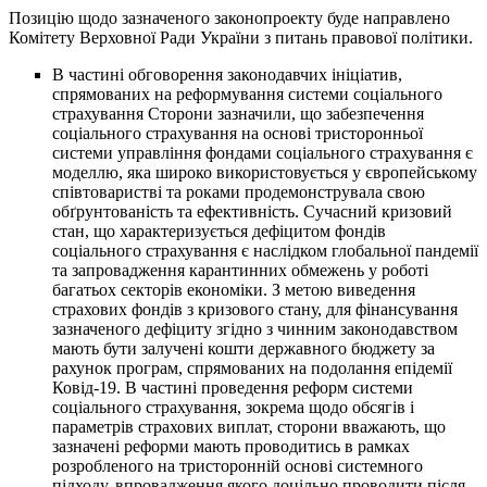
Позицію щодо зазначеного законопроекту буде направлено
Комітету Верховної Ради України з питань правової політики.
В частині обговорення законодавчих ініціатив,
спрямованих на реформування системи соціального
страхування Сторони зазначили, що забезпечення
соціального страхування на основі тристоронньої
системи управління фондами соціального страхування є
моделлю, яка широко використовується у європейському
співтоваристві та роками продемонструвала свою
обґрунтованість та ефективність. Сучасний кризовий
стан, що характеризується дефіцитом фондів
соціального страхування є наслідком глобальної пандемії
та запровадження карантинних обмежень у роботі
багатьох секторів економіки. З метою виведення
страхових фондів з кризового стану, для фінансування
зазначеного дефіциту згідно з чинним законодавством
мають бути залучені кошти державного бюджету за
рахунок програм, спрямованих на подолання епідемії
Ковід-19. В частині проведення реформ системи
соціального страхування, зокрема щодо обсягів і
параметрів страхових виплат, сторони вважають, що
зазначені реформи мають проводитись в рамках
розробленого на тристоронній основі системного
підходу, впровадження якого доцільно проводити після