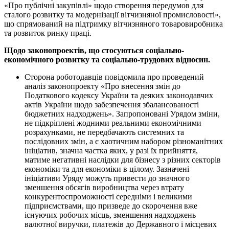
«Про публічні закупівлі» щодо створення передумов для
сталого розвитку та модернізації вітчизняної промисловості»,
що спрямований на підтримку вітчизняного товаровиробника
та розвиток ринку праці.
Щодо законопроектів, що стосуються соціально-
економічного розвитку та соціально-трудових відносин.
Сторона роботодавців повідомила про проведений
аналіз законопроекту «Про внесення змін до
Податкового кодексу України та деяких законодавчих
актів України щодо забезпечення збалансованості
бюджетних надходжень». Запропоновані Урядом зміни,
не підкріплені жодними реальними економічними
розрахунками, не передбачають системних та
послідовних змін, а є хаотичним набором різноманітних
ініціатив, значна частка яких, у разі їх прийняття,
матиме негативні наслідки для бізнесу з різних секторів
економіки та для економіки в цілому. Зазначені
ініціативи Уряду можуть привести до значного
зменшення обсягів виробництва через втрату
конкурентоспроможності середніми і великими
підприємствами, що призведе до скорочення вже
існуючих робочих місць, зменшення надходжень
валютної виручки, платежів до Державного і місцевих