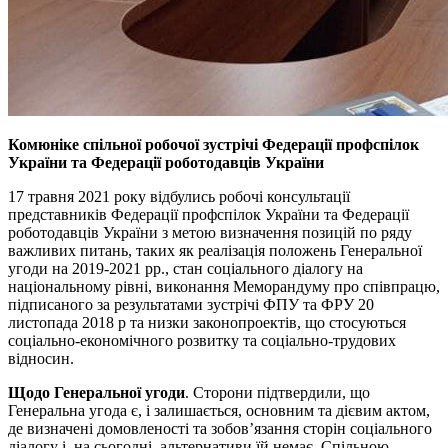
Комюніке спільної робочої зустрічі Федерації профспілок
України та Федерації роботодавців України
17 травня 2021 року відбулись робочі консультації
представників Федерації профспілок України та Федерації
роботодавців України з метою визначення позицій по ряду
важливих питань, таких як реалізація положень Генеральної
угоди на 2019-2021 рр., стан соціального діалогу на
національному рівні, виконання Меморандуму про співпрацю,
підписаного за результатами зустрічі ФПУ та ФРУ 20
листопада 2018 р та низки законопроектів, що стосуються
соціально-економічного розвитку та соціально-трудових
відносин.
Щодо Генеральної угоди
. Сторони підтвердили, що
Генеральна угода є, і залишається, основним та дієвим актом,
де визначені домовленості та зобов’язання сторін соціального
діалогу і, на сьогодні, альтернативи їй немає. Спільною