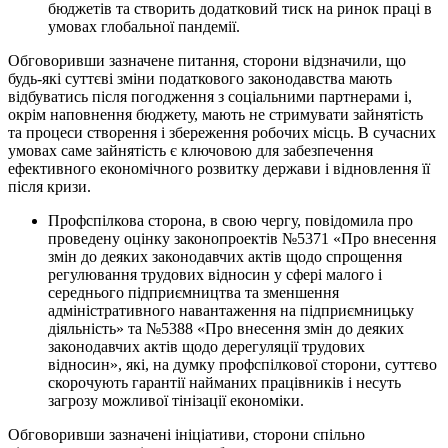
бюджетів та створить додатковий тиск на ринок праці в
умовах глобальної пандемії.
Обговоривши зазначене питання, сторони відзначили, що
будь-які суттєві зміни податкового законодавства мають
відбуватись після погодження з соціальними партнерами і,
окрім наповнення бюджету, мають не стримувати зайнятість
та процеси створення і збереження робочих місць. В сучасних
умовах саме зайнятість є ключовою для забезпечення
ефективного економічного розвитку держави і відновлення її
після кризи.
Профспілкова сторона, в свою чергу, повідомила про
проведену оцінку законопроектів №5371 «Про внесення
змін до деяких законодавчих актів щодо спрощення
регулювання трудових відносин у сфері малого і
середнього підприємництва та зменшення
адміністративного навантаження на підприємницьку
діяльність» та №5388 «Про внесення змін до деяких
законодавчих актів щодо дерегуляції трудових
відносин», які, на думку профспілкової сторони, суттєво
скорочують гарантії найманих працівників і несуть
загрозу можливої тінізації економіки.
Обговоривши зазначені ініціативи, сторони спільно