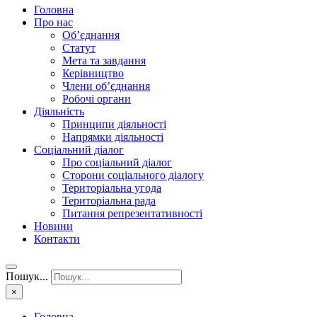
Головна
Про нас
Об’єднання
Статут
Мета та завдання
Керівництво
Члени об’єднання
Робочі органи
Діяльність
Принципи діяльності
Напрямки діяльності
Соціальний діалог
Про соціальний діалог
Сторони соціального діалогу
Територіальна угода
Територіальна рада
Питання репрезентативності
Новини
Контакти
Пошук...
×
Головна