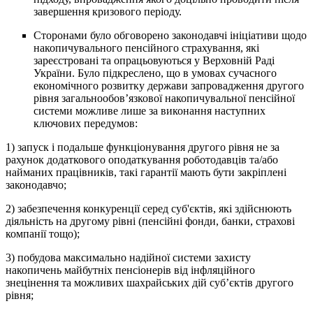
завершення кризового періоду.
Сторонами було обговорено законодавчі ініціативи щодо
накопичувального пенсійного страхування, які
зареєстровані та опрацьовуються у Верховній Раді
України. Було підкреслено, що в умовах сучасного
економічного розвитку держави запровадження другого
рівня загальнообов’язкової накопичувальної пенсійної
системи можливе лише за виконання наступних
ключових передумов:
1) запуск і подальше функціонування другого рівня не за
рахунок додаткового оподаткування роботодавців та/або
найманих працівників, такі гарантії мають бути закріплені
законодавчо;
2) забезпечення конкуренції серед суб'єктів, які здійснюють
діяльність на другому рівні (пенсійні фонди, банки, страхові
компанії тощо);
3) побудова максимально надійної системи захисту
накопичень майбутніх пенсіонерів від інфляційного
знецінення та можливих шахрайських дій суб’єктів другого
рівня;