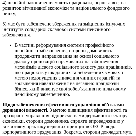
4) пенсійні накопичення мають працювати, перш за все, на
розвиток вітчизняної економіки та національного фондового
ринку;
5) має бути забезпечене збереження та зміцнення існуючих
інститутів солідарної складової системи пенсійного
забезпечення.
В частині реформування системи професійного
пенсійного забезпечення, сторони домовились
продовжити напрацювання на основі соціального
діалогу пропозицій спрямованих на забезпечення
механізмів дієвого соціального захисту для працівників,
що працюють у шкідливих та небезпечних умовах з
метою недопущення зниження чинних гарантій та
збільшення навантаження на легально працюючій
бізнес, який виконує свої зобов’язання по пільговому
пенсійному забезпеченню.
Щодо забезпечення ефективного управління об’єктами
державної власності.
З метою підвищення ефективності та
прозорості управління підприємствами державного сектору
економіки, сторони домовились сприяти впровадженню у
вітчизняну практику керівних принципів ОЕСР щодо
корпоративного врядування. Зокрема, сторони докладатимуть