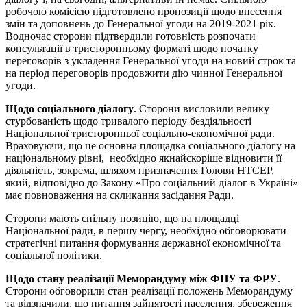
робочою комісією підготовлено пропозиції щодо внесення
змін та доповнень до Генеральної угоди на 2019-2021 рік.
Водночас сторони підтвердили готовність розпочати
консультації в тристоронньому форматі щодо початку
переговорів з укладення Генеральної угоди на новий строк та
на період переговорів продовжити дію чинної Генеральної
угоди.
Щодо соціального діалогу
. Сторони висловили велику
стурбованість щодо тривалого періоду бездіяльності
Національної тристоронньої соціально-економічної ради.
Враховуючи, що це основна площадка соціального діалогу на
національному рівні, необхідно якнайскоріше відновити її
діяльність, зокрема, шляхом призначення Голови НТСЕР,
який, відповідно до Закону «Про соціальний діалог в Україні»
має повноваження на скликання засідання Ради.
Сторони мають спільну позицію, що на площадці
Національної ради, в першу чергу, необхідно обговорювати
стратегічні питання формування державної економічної та
соціальної політики.
Щодо стану реалізації Меморандуму між ФПУ та ФРУ
.
Сторони обговорили стан реалізації положень Меморандуму
та відзначили, що питання зайнятості населення, збереження