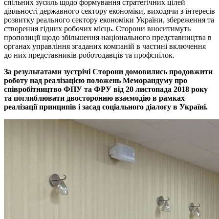
спільних зусиль щодо формування стратегічних цілей
діяльності державного сектору економіки, виходячи з інтересів
розвитку реального сектору економіки України, збереження та
створення гідних робочих місць. Сторони вноситимуть
пропозиції щодо збільшення національного представництва в
органах управління згаданих компаній в частині включення
до них представників роботодавців та профспілок.
За результатами зустрічі Сторони домовились продовжити
роботу над реалізацією положень Меморандуму про
співробітництво ФПУ та ФРУ від 20 листопада 2018 року
та поглиблювати двосторонню взаємодію в рамках
реалізації принципів і засад соціального діалогу в Україні.