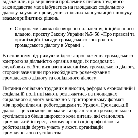
відзначили, що вирішення проблемних питань трудового
законодавства має відбуватись на площадках соціального
діалогу за умови проведення спільних консультацій і пошуку
взаємоприйнятних рішень.
Сторонами також обговорено положення, ініційованого
владою, проєкту Закону України №5458 «Про правові та
організаційні засади громадського контролю та
громадського діалогу в Україні».
В основному підтримуючи ідею запровадження громадського
контролю за діяльністю органів влади, їх посадових і
службових осіб та визначення механізму громадського діалогу,
сторони зазначили про необхідність розмежування
громадського діалогу та соціального діалогу.
Питання соціально-трудових відносин, реформ в економічній і
соціальній політиці мають розглядатись на площадках
соціального діалогу виключно у тристоронньому форматі –
між профспілками, роботодавцями та Урядом. Громадський
діалог – це взаємодія держави та організацій громадянського
суспільства з більш широкого кола питань, які становлять
громадський інтерес, в якому організації профспілок та
роботодавців беруть участь у якості організацій
громадянського суспільства.