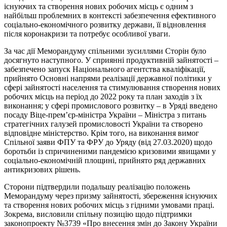
існуючих та створення нових робочих місць є одним з
найбільш проблемних в контексті забезпечення ефективного
соціально-економічного розвитку держави, її відновлення
після коронакризи та потребує особливої уваги.
За час дії Меморандуму спільними зусиллями Сторін було
досягнуто наступного. У сприянні продуктивній зайнятості –
забезпечено запуск Національного агентства кваліфікації,
прийнято Основні напрями реалізації державної політики у
сфері зайнятості населення та стимулювання створення нових
робочих місць на період до 2022 року та план заходів з їх
виконання; у сфері промислового розвитку – в Уряді введено
посаду Віце-прем’єр-міністра України – Міністра з питань
стратегічних галузей промисловості України та створено
відповідне міністерство. Крім того, на виконання вимог
Спільної заяви ФПУ та ФРУ до Уряду (від 27.03.2020) щодо
боротьби із спричиненими пандемією кризовими явищами у
соціально-економічній площині, прийнято ряд державних
антикризових рішень.
Сторони підтвердили подальшу реалізацію положень
Меморандуму через призму зайнятості, збереження існуючих
та створення нових робочих місць з гідними умовами праці.
Зокрема, висловили спільну позицію щодо підтримки
законопроекту №3739 «Про внесення змін до Закону України