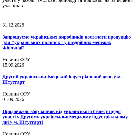
участь у заході, змістовні доповіді та відповіді на запитання
учасників.
31.12.2026
Запрошуємо українських виробників постачати продукцію
для "українських поличок" у роздрібних мережах
Фінляндії
Новини ФРУ
15.09.2026
Другий українсько-німецький індустріальний день у м.
Штутгарт
Новини ФРУ
01.09.2026
Продовжено збір заявок від українського бізнесу щодо
участі у Другому українсько-німецькому індустріальному
дні у м. Штутгарті
Новини ФРУ