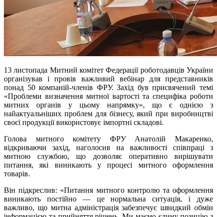
13 листопада Митний комітет Федерації роботодавців України
організував і провів важливий вебінар для представників
понад 50 компаній-членів ФРУ. Захід був присвячений темі
«Проблеми визначення митної вартості та специфіка роботи
митних органів у цьому напрямку», що є однією з
найактуальніших проблем для бізнесу, який при виробництві
своєї продукції використовує імпортні складові.
Голова митного комітету ФРУ Анатолій Макаренко,
відкриваючи захід, наголосив на важливості співпраці з
митною службою, що дозволяє оперативно вирішувати
питання, які виникають у процесі митного оформлення
товарів.
Він підкреслив: «Питання митного контролю та оформлення
виникають постійно — це нормальна ситуація, і дуже
важливо, що митна адміністрація забезпечує швидкий обмін
інформацією та прийняття рішень. Ми маємо єдину позицію з