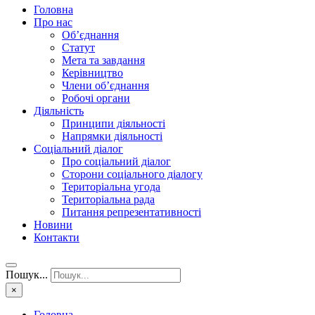
Головна
Про нас
Об’єднання
Статут
Мета та завдання
Керівництво
Члени об’єднання
Робочі органи
Діяльність
Принципи діяльності
Напрямки діяльності
Соціальний діалог
Про соціальний діалог
Сторони соціального діалогу
Територіальна угода
Територіальна рада
Питання репрезентативності
Новини
Контакти
Пошук...
×
Головна