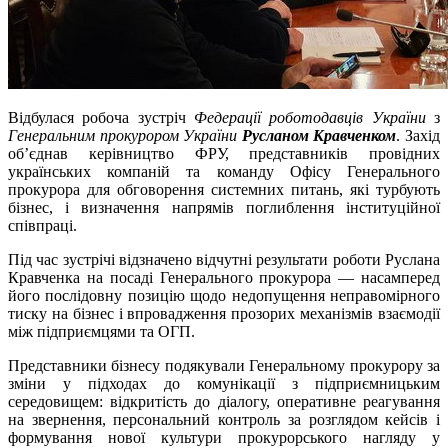
Відбулася робоча зустріч
Федерації роботодавців України
з
Генеральним прокурором України
Русланом Кравченком
. Захід
об’єднав керівництво ФРУ, представників провідних
українських компаній та команду Офісу Генерального
прокурора для обговорення системних питань, які турбують
бізнес, і визначення напрямів поглиблення інституційної
співпраці.
Під час зустрічі відзначено відчутні результати роботи Руслана
Кравченка на посаді Генерального прокурора — насамперед
його послідовну позицію щодо недопущення неправомірного
тиску на бізнес і впровадження прозорих механізмів взаємодії
між підприємцями та ОГП.
Представники бізнесу подякували Генеральному прокурору за
зміни у підходах до комунікації з підприємницьким
середовищем: відкритість до діалогу, оперативне реагування
на звернення, персональний контроль за розглядом кейсів і
формування нової культури прокурорського нагляду у