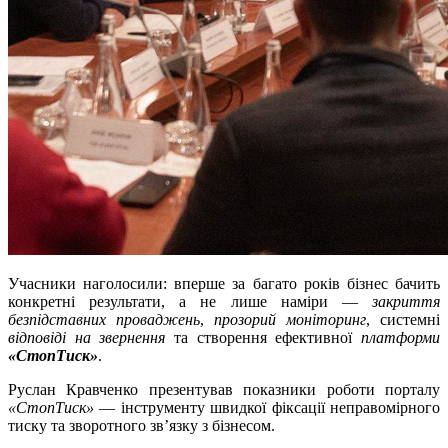
Учасники наголосили: вперше за багато років бізнес бачить
конкретні результати, а не лише наміри —
закриття
безпідставних проваджень
,
прозорий моніторинг
, системні
відповіді на звернення
та створення ефективної
платформи
«СтопТиск»
.
Руслан Кравченко презентував показники роботи порталу
«СтопТиск»
— інструменту швидкої фіксації неправомірного
тиску та зворотного зв’язку з бізнесом.