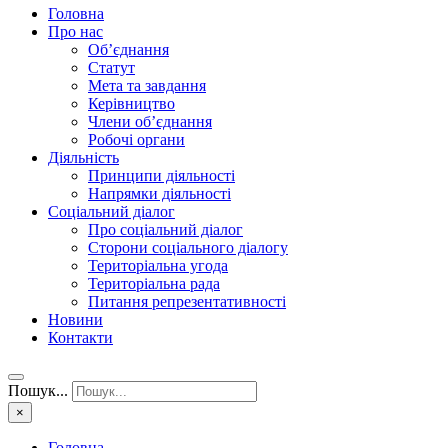
Головна
Про нас
Об’єднання
Статут
Мета та завдання
Керівництво
Члени об’єднання
Робочі органи
Діяльність
Принципи діяльності
Напрямки діяльності
Соціальний діалог
Про соціальний діалог
Сторони соціального діалогу
Територіальна угода
Територіальна рада
Питання репрезентативності
Новини
Контакти
Пошук...
×
Головна