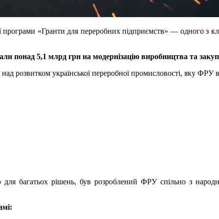
дії програми «Гранти для переробних підприємств» — одного з к
имали понад 5,1 млрд грн на модернізацію виробництва та заку
а над розвитком української переробної промисловості, яку ФРУ 
ю для багатьох рішень, був розроблений ФРУ спільно з наро
амі: