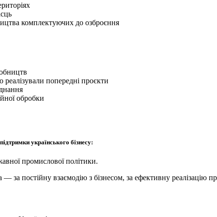
ериторіях
ісць
ицтва комплектуючих до озброєння
робництв
о реалізували попередні проєкти
аднання
айної обробки
підтримки українського бізнесу:
ржавної промислової політики.
 — за постійну взаємодію з бізнесом, за ефективну реалізацію п