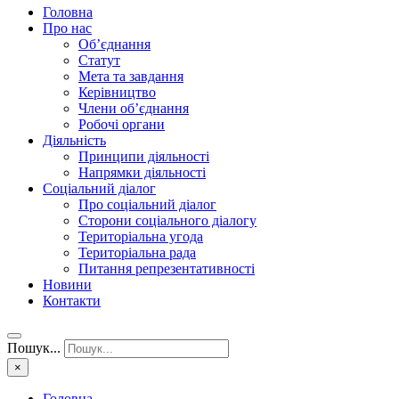
Головна
Про нас
Об’єднання
Статут
Мета та завдання
Керівництво
Члени об’єднання
Робочі органи
Діяльність
Принципи діяльності
Напрямки діяльності
Соціальний діалог
Про соціальний діалог
Сторони соціального діалогу
Територіальна угода
Територіальна рада
Питання репрезентативності
Новини
Контакти
Пошук...
×
Головна