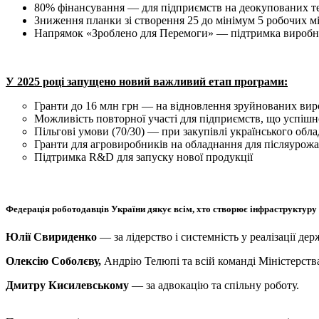
80% фінансування — для підприємств на деокупованих т
Зниження планки зі створення 25 до мінімум 5 робочих м
Напрямок «Зроблено для Перемоги» — підтримка виробн
У 2025 році запущено новий важливий етап програми:
Гранти до 16 млн грн — на відновлення зруйнованих ви
Можливість повторної участі для підприємств, що успішн
Пільгові умови (70/30) — при закупівлі українського обл
Гранти для агровиробників на обладнання для післяурож
Підтримка R&D для запуску нової продукції
Федерація роботодавців України дякує всім, хто створює інфраструктуру 
Юлії Свириденко
— за лідерство і системність у реалізації де
Олексію Соболєву,
Андрію Телюпі та всій команді Міністерства
Дмитру Кисилевському
— за адвокацію та спільну роботу.