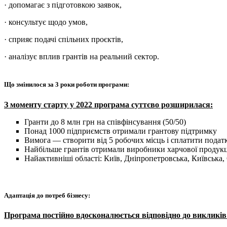
· допомагає з підготовкою заявок,
· консультує щодо умов,
· сприяє подачі спільних проєктів,
· аналізує вплив грантів на реальний сектор.
Що змінилося за 3 роки роботи програми:
З моменту старту у 2022 програма суттєво розширилася:
Гранти до 8 млн грн на співфінсування (50/50)
Понад 1000 підприємств отримали грантову підтримку
Вимога — створити від 5 робочих місць і сплатити податк
Найбільше грантів отримали виробники харчової продукції
Найактивніші області: Київ, Дніпропетровська, Київська,
Адаптація до потреб бізнесу:
Програма постійно вдосконалюється відповідно до викликів