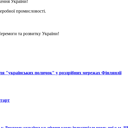
ення України!
еробної промисловості.
еремоги та розвитку України!
ля "українських поличок" у роздрібних мережах Фінляндії
тгарт
і у Другому українсько-німецькому індустріальному дні у м. 