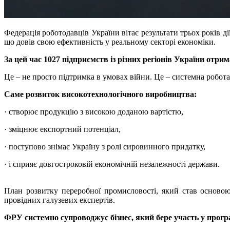
Федерація роботодавців України вітає результати трьох років 
що довів свою ефективність у реальному секторі економіки.
За цей час 1027 підприємств із різних регіонів України отр
Це – не просто підтримка в умовах війни. Це – системна робот
Саме розвиток високотехнологічного виробництва:
· створює продукцію з високою доданою вартістю,
· зміцнює експортний потенціал,
· поступово знімає Україну з ролі сировинного придатку,
· і сприяє довгостроковій економічній незалежності держави.
План розвитку переробної промисловості, який став осново
провідних галузевих експертів.
ФРУ системно супроводжує бізнес, який бере участь у прогр