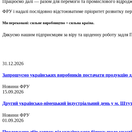
Працюємо далі — разом для перемоги та промислового відродж
ФРУ і надалі послідовно відстоюватиме пріоритет розвитку пер
Ми переконані: сильне виробництво = сильна країна.
Дякуємо нашим підприємцям за віру та щоденну роботу задля П
31.12.2026
Запрошуємо українських виробників постачати продукцію д
Новини ФРУ
15.09.2026
Другий українсько-німецький індустріальний день у м. Шту
Новини ФРУ
01.09.2026
Продовжено збір заявок від українського бізнесу щодо участ