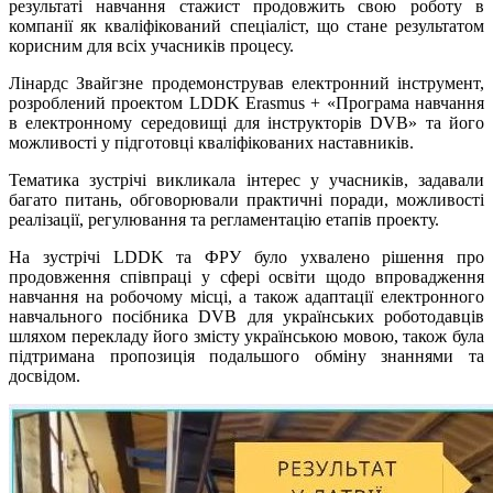
результаті навчання стажист продовжить свою роботу в
компанії як кваліфікований спеціаліст, що стане результатом
корисним для всіх учасників процесу.
Лінардс Звайгзне продемонстрував електронний інструмент,
розроблений проектом LDDK Erasmus + «Програма навчання
в електронному середовищі для інструкторів DVB» та його
можливості у підготовці кваліфікованих наставників.
Тематика зустрічі викликала інтерес у учасників, задавали
багато питань, обговорювали практичні поради, можливості
реалізації, регулювання та регламентацію етапів проекту.
На зустрічі LDDK та ФРУ було ухвалено рішення про
продовження співпраці у сфері освіти щодо впровадження
навчання на робочому місці, а також адаптації електронного
навчального посібника DVB для українських роботодавців
шляхом перекладу його змісту українською мовою, також була
підтримана пропозиція подальшого обміну знаннями та
досвідом.