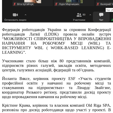
Федерація роботодавців України за сприяння Конфедерації
роботодавців Латвії (LDDK) провела онлайн зустріч
“МОЖЛИВОСТІ СПІВРОБІТНИЦТВА У ВПРОВАДЖЕННІ
НАВЧАННЯ НА РОБОЧОМУ МІСЦІ (WBL) ТА
ІНСТРУМЕНТУ WBL ( WORK-BASED LEARNING) E-
LEARNING”.
Учасниками стало більш ніж 80 представників компаній,
підприємств різних галузей, закладів освіти, методичних
центрів, галузевих асоціацій, федерацій та об’єднань.
Йоланта Вяксе, керівник проекту ESF «Участь студентів
професійної освіти у навчанні на робочому місці та
стажуваннях на підприємствах» та Лінардс Звайгзне,
координатор Ризького регіону, представили досвід проекту
щодо впровадження навчання на робочому місці.
Крістине Крама, керівник та власник компанії Old Riga SPA,
розповіла про досвід роботодавця щодо участі у проекті. В