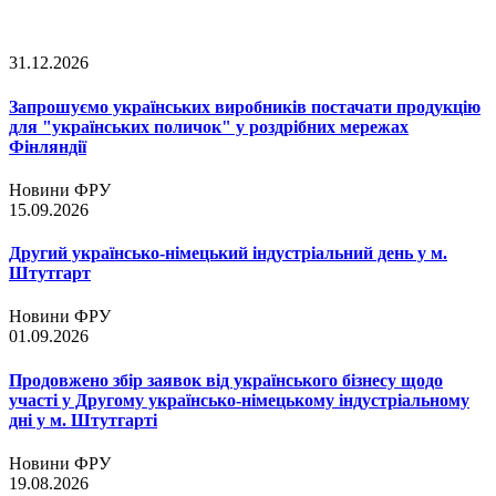
31.12.2026
Запрошуємо українських виробників постачати продукцію
для "українських поличок" у роздрібних мережах
Фінляндії
Новини ФРУ
15.09.2026
Другий українсько-німецький індустріальний день у м.
Штутгарт
Новини ФРУ
01.09.2026
Продовжено збір заявок від українського бізнесу щодо
участі у Другому українсько-німецькому індустріальному
дні у м. Штутгарті
Новини ФРУ
19.08.2026