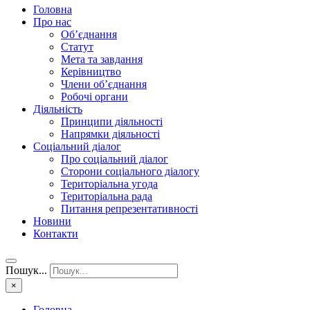
Головна
Про нас
Об’єднання
Статут
Мета та завдання
Керівництво
Члени об’єднання
Робочі органи
Діяльність
Принципи діяльності
Напрямки діяльності
Соціальний діалог
Про соціальний діалог
Сторони соціального діалогу
Територіальна угода
Територіальна рада
Питання репрезентативності
Новини
Контакти
Пошук...
×
Головна