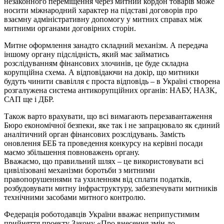
незаконного переміщення через митний кордон товарів може
носити міжнародний характер на підставі договорів про
взаємну адміністративну допомогу у митних справах між
митними органами договірних сторін.
Митне оформлення занадто складний механізм. А передача
іншому органу підслідність, який має займатись
розслідуванням фінансових злочинів, це буде складна
корупційна схема. А відповідаючи на докір, що митники
будуть чинити свавілля є проста відповідь – в Україні створена
розгалужена система антикорупційних органів: НАБУ, НАЗК,
САП ще і ДБР.
Також варто врахувати, що всі вимагають перезавантаження
Бюро економічної безпеки, яке так і не запрацювало як єдиний
аналітичний орган фінансових розслідувань. Замість
оновлення БЕБ та проведення конкурсу на керівні посади
маємо збільшення повноважень органу.
Вважаємо, що правильний шлях – це використовувати всі
цивілізовані механізми боротьби з митними
правопорушеннями та ухиленням від сплати податків,
розбудовувати митну інфраструктуру, забезпечувати митників
технічними засобами митного контролю.
Федерація роботодавців України вважає неприпустимим
прийняття проекту Закону «Про внесення змін до