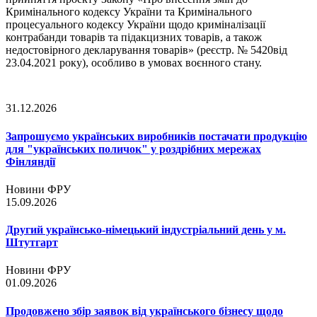
Кримінального кодексу України та Кримінального
процесуального кодексу України щодо криміналізації
контрабанди товарів та підакцизних товарів, а також
недостовірного декларування товарів» (реєстр. № 5420від
23.04.2021 року), особливо в умовах воєнного стану.
31.12.2026
Запрошуємо українських виробників постачати продукцію
для "українських поличок" у роздрібних мережах
Фінляндії
Новини ФРУ
15.09.2026
Другий українсько-німецький індустріальний день у м.
Штутгарт
Новини ФРУ
01.09.2026
Продовжено збір заявок від українського бізнесу щодо