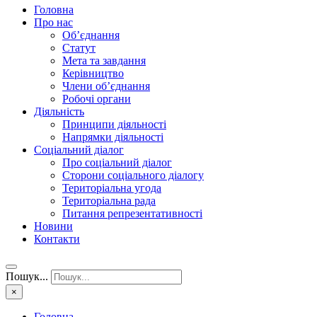
Головна
Про нас
Об’єднання
Статут
Мета та завдання
Керівництво
Члени об’єднання
Робочі органи
Діяльність
Принципи діяльності
Напрямки діяльності
Соціальний діалог
Про соціальний діалог
Сторони соціального діалогу
Територіальна угода
Територіальна рада
Питання репрезентативності
Новини
Контакти
Пошук...
×
Головна