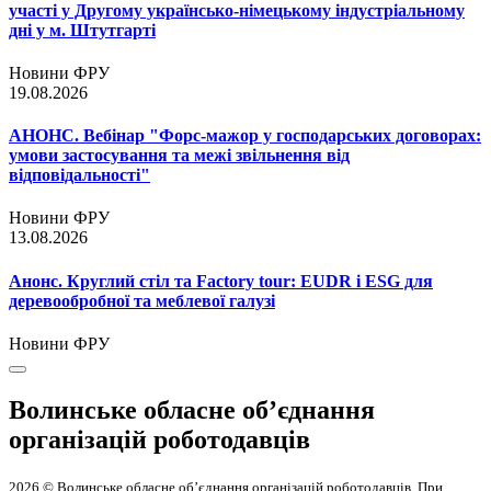
участі у Другому українсько-німецькому індустріальному
дні у м. Штутгарті
Новини ФРУ
19.08.2026
АНОНС. Вебінар "Форс-мажор у господарських договорах:
умови застосування та межі звільнення від
відповідальності"
Новини ФРУ
13.08.2026
Анонс. Круглий стіл та Factory tour: EUDR і ESG для
деревообробної та меблевої галузі
Новини ФРУ
Волинське обласне об’єднання
організацій роботодавців
2026 © Волинське обласне об’єднання організацій роботодавців. При