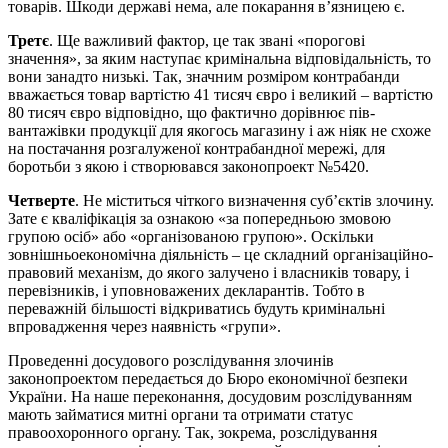
товарів. Шкоди державі нема, але покарання в’язницею є.
Третє
. Ще важливий фактор, це так звані «порогові
значення», за яким наступає кримінальна відповідальність, то
вони занадто низькі. Так, значним розміром контрабанди
вважається товар вартістю 41 тисяч євро і великий – вартістю
80 тисяч євро відповідно, що фактично дорівнює пів-
вантажівки продукції для якогось магазину і аж ніяк не схоже
на постачання розгалуженої контрабандної мережі, для
боротьби з якою і створювався законопроект №5420.
Четверте
. Не міститься чіткого визначення суб’єктів злочину.
Зате є кваліфікація за ознакою «за попередньою змовою
групою осіб» або «організованою групою». Оскільки
зовнішньоекономічна діяльність – це складний організаційно-
правовий механізм, до якого залучено і власників товару, і
перевізників, і уповноважених декларантів. Тобто в
переважній більшості відкриватись будуть кримінальні
впровадження через наявність «групи».
Проведенні досудового розслідування злочинів
законопроектом передається до Бюро економічної безпеки
України. На наше переконання, досудовим розслідуванням
мають займатися митні органи та отримати статус
правоохоронного органу. Так, зокрема, розслідування