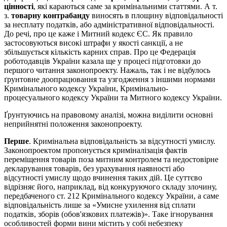
цінності
, які караються саме за кримінальними статтями. А т.
з.
товарну контрабанду
виносять в площину відповідальності
за несплату податків, або адміністративної відповідальності.
До речі, про це каже і Митний кодекс ЄС. Як правило
застосовуються високі штрафи у якості санкції, а не
збільшується кількість карних справ. Про це Федерація
роботодавців України казала ще у процесі підготовки до
першого читання законопроекту. Нажаль, так і не відбулось
ґрунтовне доопрацювання та узгодження з іншими нормами
Кримінального кодексу України, Кримінально-
процесуального кодексу України та Митного кодексу України.
Ґрунтуючись на правовому аналізі, можна виділити основні
неприйнятні положення законопроекту.
Перше
. Кримінальна відповідальність за відсутності умислу.
Законопроектом пропонується криміналізація фактів
переміщення товарів поза митним контролем та недостовірне
декларування товарів, без урахування наявності або
відсутності умислу щодо вчинення таких дій. Це суттєво
відрізняє його, наприклад, від конкуруючого складу злочину,
передбаченого ст. 212 Кримінального кодексу України, а саме
відповідальність лише за «Умисне ухилення від сплати
податків, зборів (обов'язкових платежів)». Таке ігнорування
особливостей форми вини містить у собі небезпеку