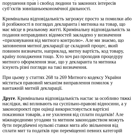
порушення прав і свобод людини та законних інтересів
суб’єктів зовнішньоекономічної діяльності.
Кримінальна відповідальність загрожує просто за помилки або
й розбіжності в поглядах декларанта і митника на товар, що
має місце в реальному житті. Кримінальну відповідальність за
подання неправдивих відомостей закладено у визначення
«приховування від митного контролю». Але ми знаємо, що
заповнення митної декларації це складний процес, який
повинен визначати, наприклад, митну вартість, код товару,
країну походження тощо. Хто хоч раз проходив процедуру
митного оформлення знає, що у декларанта та митника
існують різні погляди на такі визначення.
При цьому у статтях 268 та 269 Митного кодексу України
міститься правовий механізм виправлення помилок у
вантажній митній декларації.
Друге
. Кримінальна відповідальність настає за особливо тяжкі
наслідки, які впливають на суспільно-правові відносини, а у
законопроекті при оцінці використовується вартісні
показники товарів, а не ухилення від сплати податків! Але
міжнародними угодами та митним законодавством можуть
бути передбачені нульові ставки мита або звільнення від
сплати мит та податків при переміщенні певних категорій