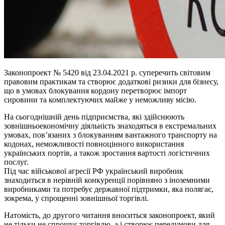
Законопроект № 5420 від 23.04.2021 р. суперечить світовим
правовим практикам та створює додаткові ризики для бізнесу,
що в умовах блокування кордону перетворює імпорт
сировини та комплектуючих майже у неможливу місію.
На сьогоднішній день підприємства, які здійснюють
зовнішньоекономічну діяльність знаходяться в екстремальних
умовах, пов’язаних з блокуванням вантажного транспорту на
кодонах, неможливості повноцінного використання
українських портів, а також зростання вартості логістичних
послуг.
Під час військової агресії РФ український виробник
знаходиться в нерівній конкуренції порівняно з іноземними
виробниками та потребує державної підтримки, яка полягає,
зокрема, у спрощенні зовнішньої торгівлі.
Натомість, до другого читання вноситься законопроект, який
не тільки не спрощує торгівлю, а і створює передумови для