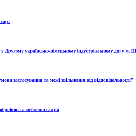
тгарт
і у Другому українсько-німецькому індустріальному дні у м. 
ови застосування та межі звільнення від відповідальності"
обробної та меблевої галузі