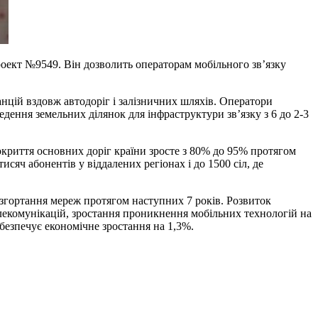
роект №9549. Він дозволить операторам мобільного зв’язку
анцій вздовж автодоріг і залізничних шляхів. Оператори
ння земельних ділянок для інфраструктури зв’язку з 6 до 2-3
криття основних доріг країни зросте з 80% до 95% протягом
сяч абонентів у віддалених регіонах і до 1500 сіл, де
згортання мереж протягом наступних 7 років. Розвиток
лекомунікацій, зростання проникнення мобільних технологій на
езпечує економічне зростання на 1,3%.