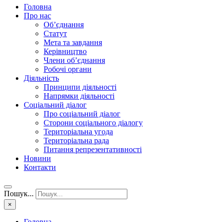
Головна
Про нас
Об’єднання
Статут
Мета та завдання
Керівництво
Члени об’єднання
Робочі органи
Діяльність
Принципи діяльності
Напрямки діяльності
Соціальний діалог
Про соціальний діалог
Сторони соціального діалогу
Територіальна угода
Територіальна рада
Питання репрезентативності
Новини
Контакти
Пошук...
×
Головна