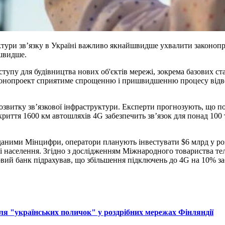
уктури зв’язку в Україні важливо якнайшвидше ухвалити законоп
 швидше.
тупу для будівництва нових об'єктів мережі, зокрема базових ст
онопроект сприятиме спрощенню і пришвидшенню процесу відведе
звитку зв’язкової інфраструктури. Експерти прогнозують, що по
иття 1600 км автошляхів 4G забезпечить зв’язок для понад 100 ти
даними Мінцифри, оператори планують інвестувати $6 млрд у ро
і населення. Згідно з дослідженням Міжнародного товариства те
ий банк підрахував, що збільшення підключень до 4G на 10% заб
ля "українських поличок" у роздрібних мережах Фінляндії