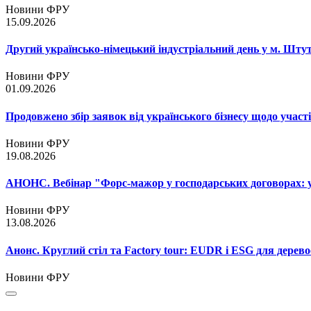
Новини ФРУ
15.09.2026
Другий українсько-німецький індустріальний день у м. Шту
Новини ФРУ
01.09.2026
Продовжено збір заявок від українського бізнесу щодо участ
Новини ФРУ
19.08.2026
АНОНС. Вебінар "Форс-мажор у господарських договорах: ум
Новини ФРУ
13.08.2026
Анонс. Круглий стіл та Factory tour: EUDR і ESG для дерево
Новини ФРУ