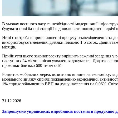
В умовах воєнного часу та необхідності модернізації інфрастр
будувати нові базові станції і відновлювати пошкоджені вдвічі
Нині є потреба в пришвидшенні процесу землевідведення та дос
використовують невеликі ділянки площею 1-5 соток. Даний зак
місяців.
Прийняття цього законопроекту вирішить важливі завдання у ро
наступних 24 місяців після ухвалення документа. Додаткове покр
проживає близько 600 тисяч осіб.
Розвиток мобільних мереж позитивно вплине на економіку: за 
мобільного зв’язку сприяє пожвавленню економічної активност
1% сприяє збільшенню ВВП на душу населення на 0,06%. Світов
31.12.2026
Запрошуємо українських виробників постачати продукцію д