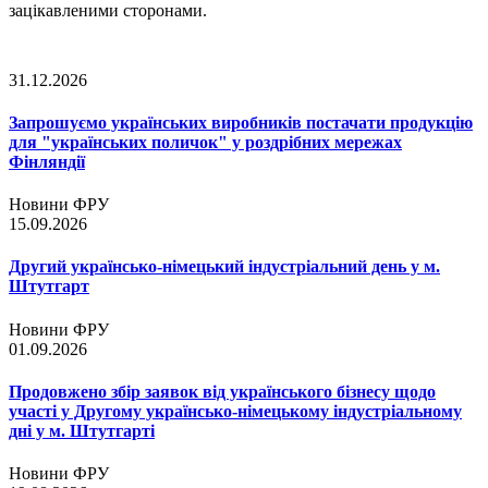
зацікавленими сторонами.
31.12.2026
Запрошуємо українських виробників постачати продукцію
для "українських поличок" у роздрібних мережах
Фінляндії
Новини ФРУ
15.09.2026
Другий українсько-німецький індустріальний день у м.
Штутгарт
Новини ФРУ
01.09.2026
Продовжено збір заявок від українського бізнесу щодо
участі у Другому українсько-німецькому індустріальному
дні у м. Штутгарті
Новини ФРУ