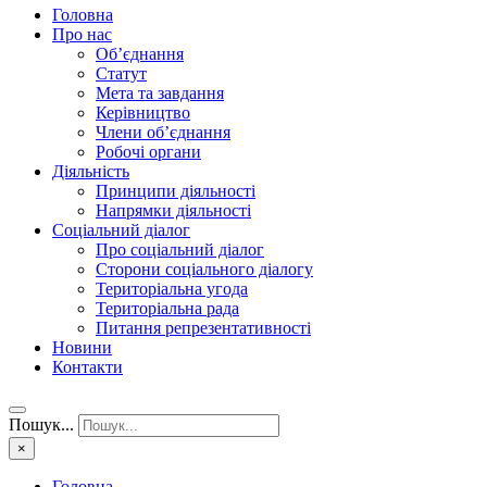
Головна
Про нас
Об’єднання
Статут
Мета та завдання
Керівництво
Члени об’єднання
Робочі органи
Діяльність
Принципи діяльності
Напрямки діяльності
Соціальний діалог
Про соціальний діалог
Сторони соціального діалогу
Територіальна угода
Територіальна рада
Питання репрезентативності
Новини
Контакти
Пошук...
×
Головна