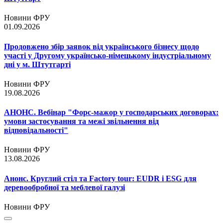
Новини ФРУ
01.09.2026
Продовжено збір заявок від українського бізнесу щодо
участі у Другому українсько-німецькому індустріальному
дні у м. Штутгарті
Новини ФРУ
19.08.2026
АНОНС. Вебінар "Форс-мажор у господарських договорах:
умови застосування та межі звільнення від
відповідальності"
Новини ФРУ
13.08.2026
Анонс. Круглий стіл та Factory tour: EUDR і ESG для
деревообробної та меблевої галузі
Новини ФРУ