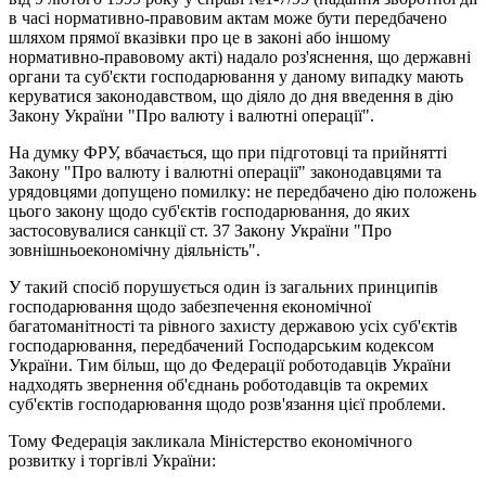
в часі нормативно-правовим актам може бути передбачено
шляхом прямої вказівки про це в законі або іншому
нормативно-правовому акті) надало роз'яснення, що державні
органи та суб'єкти господарювання у даному випадку мають
керуватися законодавством, що діяло до дня введення в дію
Закону України "Про валюту і валютні операції".
На думку ФРУ, вбачається, що при підготовці та прийнятті
Закону "Про валюту і валютні операції" законодавцями та
урядовцями допущено помилку: не передбачено дію положень
цього закону щодо суб'єктів господарювання, до яких
застосовувалися санкції ст. 37 Закону України "Про
зовнішньоекономічну діяльність".
У такий спосіб порушується один із загальних принципів
господарювання щодо забезпечення економічної
багатоманітності та рівного захисту державою усіх суб'єктів
господарювання, передбачений Господарським кодексом
України. Тим більш, що до Федерації роботодавців України
надходять звернення об'єднань роботодавців та окремих
суб'єктів господарювання щодо розв'язання цієї проблеми.
Тому Федерація закликала Міністерство економічного
розвитку і торгівлі України: