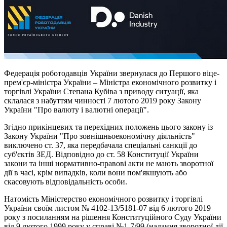
Федерація роботодавців України звернулася до Першого віце-
прем'єр-міністра України – Міністра економічного розвитку і
торгівлі України Степана Кубіва з приводу ситуації, яка
склалася з набуттям чинності 7 лютого 2019 року Закону
України "Про валюту і валютні операції".
Згідно прикінцевих та перехідних положень цього закону із
Закону України "Про зовнішньоекономічну діяльність"
виключено ст. 37, яка передбачала спеціальні санкції до
суб'єктів ЗЕД. Відповідно до ст. 58 Конституції України
закони та інші нормативно-правові акти не мають зворотної
дії в часі, крім випадків, коли вони пом'якшують або
скасовують відповідальність особи.
Натомість Міністерство економічного розвитку і торгівлі
України своїм листом № 4102-13/5181-07 від 6 лютого 2019
року з посиланням на рішення Конституційного Суду України
від 9 лютого 1999 року у справі №1-7/99 (надання зворотної дії