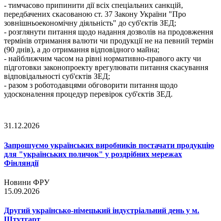
- тимчасово припинити дії всіх спеціальних санкцій,
передбачених скасованою ст. 37 Закону України "Про
зовнішньоекономічну діяльність" до суб'єктів ЗЕД;
- розглянути питання щодо надання дозволів на продовження
термінів отримання валюти чи продукції не на певний термін
(90 днів), а до отримання відповідного майна;
- найближчим часом на рівні нормативно-правого акту чи
підготовки законопроекту врегулювати питання скасування
відповідальності суб'єктів ЗЕД;
- разом з роботодавцями обговорити питання щодо
удосконалення процедур перевірок суб'єктів ЗЕД.
31.12.2026
Запрошуємо українських виробників постачати продукцію
для "українських поличок" у роздрібних мережах
Фінляндії
Новини ФРУ
15.09.2026
Другий українсько-німецький індустріальний день у м.
Штутгарт