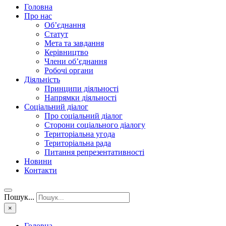
Головна
Про нас
Об’єднання
Статут
Мета та завдання
Керівництво
Члени об’єднання
Робочі органи
Діяльність
Принципи діяльності
Напрямки діяльності
Соціальний діалог
Про соціальний діалог
Сторони соціального діалогу
Територіальна угода
Територіальна рада
Питання репрезентативності
Новини
Контакти
Пошук...
×
Головна