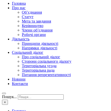
Головна
Про нас
Об’єднання
Статут
Мета та завдання
Керівництво
Члени об’єднання
Робочі органи
Діяльність
Принципи діяльності
Напрямки діяльності
Соціальний діалог
Про соціальний діалог
Сторони соціального діалогу
Територіальна угода
Територіальна рада
Питання репрезентативності
Новини
Контакти
Пошук...
×
Головна