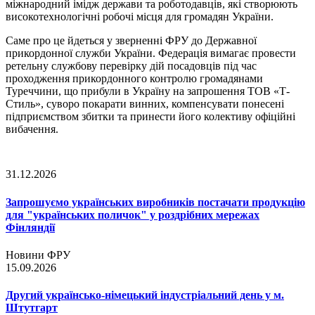
міжнародний імідж держави та роботодавців, які створюють
високотехнологічні робочі місця для громадян України.
Саме про це йдеться у зверненні ФРУ до Державної
прикордонної служби України. Федерація вимагає провести
ретельну службову перевірку дій посадовців під час
проходження прикордонного контролю громадянами
Туреччини, що прибули в Україну на запрошення ТОВ «Т-
Стиль», суворо покарати винних, компенсувати понесені
підприємством збитки та принести його колективу офіційні
вибачення.
31.12.2026
Запрошуємо українських виробників постачати продукцію
для "українських поличок" у роздрібних мережах
Фінляндії
Новини ФРУ
15.09.2026
Другий українсько-німецький індустріальний день у м.
Штутгарт