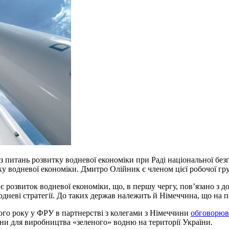
з питань розвитку водневої економіки при Раді національної без
тку водневої економіки.
Дмитро Олійник
є членом цієї робочої гр
розвиток водневої економіки, що, в першу чергу, пов’язано з до
дневі стратегії. До таких держав належить й Німеччина, що на 
ого року у ФРУ в партнерстві з колегами з Німеччини
обговорюв
они для виробництва «зеленого» водню на території України.