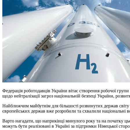
Федерація роботодавців України вітає створення робочої групи 
щодо нейтралізації загроз національній безпеці України, розви
Найближчим майбутнім для більшості розвинутих держав світу є 
європейських держав вже розробили та схвалили національні во
Варто нагадати, що наприкінці минулого року та на початку ць
можуть бути реалізовані в Україні за підтримки Німецької стор