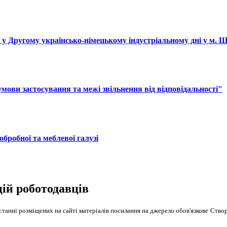
і у Другому українсько-німецькому індустріальному дні у м. 
ови застосування та межі звільнення від відповідальності"
обробної та меблевої галузі
цій роботодавців
танні розміщених на сайті матеріалів посилання на джерело обов'язкове
Створ