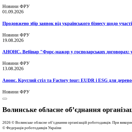
Новини ФРУ
01.09.2026
Продовжено збір заявок від українського бізнесу щодо участ
Новини ФРУ
19.08.2026
АНОНС. Вебінар "Форс-мажор у господарських договорах: ум
Новини ФРУ
13.08.2026
Анонс. Круглий стіл та Factory tour: EUDR і ESG для дерево
Новини ФРУ
Волинське обласне об’єднання організа
2026 © Волинське обласне об’єднання організацій роботодавців. При викорис
© Федерація роботодавців України