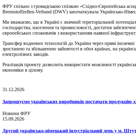
ФРУ спільно з громадською спілкою «Східно-Європейська асоціа
Brennstoffzellen-Verband (DWV) започаткувала Українсько-Німец
Ми вважаємо, що в Україні є значний територіальний потенціал 
господарства, населення та промисловості, достатня забезпеч
європейських споживачів з використанням наявної інфраструкт
Трансфер водневих технологій до України через прямі іноземні 
зростанню та збільшенню зайнятості в обох країнах, на українс
електролізних заводів.
Реалізація проекту дозволить використати можливості українсь
економіки в цілому.
31.12.2026
Запрошуємо українських виробників постачати продукцію д
Новини ФРУ
15.09.2026
Другий українсько-німецький індустріальний день у м. Шту