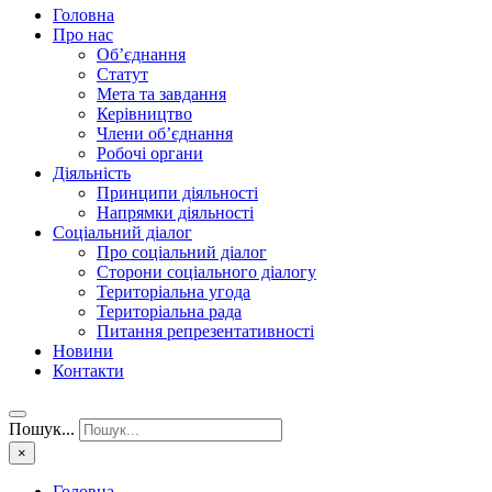
Головна
Про нас
Об’єднання
Статут
Мета та завдання
Керівництво
Члени об’єднання
Робочі органи
Діяльність
Принципи діяльності
Напрямки діяльності
Соціальний діалог
Про соціальний діалог
Сторони соціального діалогу
Територіальна угода
Територіальна рада
Питання репрезентативності
Новини
Контакти
Пошук...
×
Головна