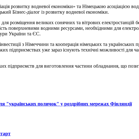
ція розвитку водневої економіки» та Німецькою асоціацією водню
ький Бізнес-діалог із розвитку водневої економіки.
для розміщення великих сонячних та вітрових електростанцій без
еність поверхневими водними ресурсами, необхідними для електр
ури України та ЄС.
інвестиції з Німеччини та кооперація німецьких та українських 
ьких підприємствах уже зараз існують технічні можливості для ч
ких підприємств для виготовлення частини обладнання, що позит
ля "українських поличок" у роздрібних мережах Фінляндії
тгарт