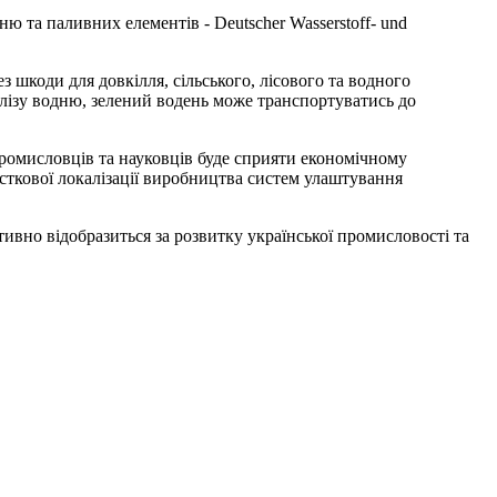
 та паливних елементів - Deutscher Wasserstoff- und
 шкоди для довкілля, сільського, лісового та водного
олізу водню, зелений водень може транспортуватись до
промисловців та науковців буде сприяти економічному
асткової локалізації виробництва систем улаштування
ивно відобразиться за розвитку української промисловості та