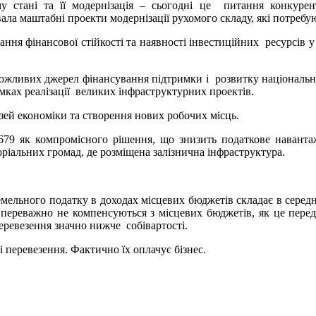
му стані та її модернізація – сьогодні це питання конкурен
ала маштабні проекти модернізації рухомого складу, які потребу
ння фінансової стійкості та наявності інвестиційних ресурсів 
можливих джерел фінансування підтримки і розвитку національно
мках реалізації великих інфраструктурних проектів.
зей економіки та створення нових робочих місць.
79 як компромісного рішення, що знизить податкове наванта
оріальних громад, де розміщена залізнична інфраструктура.
 земельного податку в доходах місцевих бюджетів складає в сере
кі переважно не компенсуються з місцевих бюджетів, як це пер
еревезення значно нижче собівартості.
 перевезення. Фактично їх оплачує бізнес.