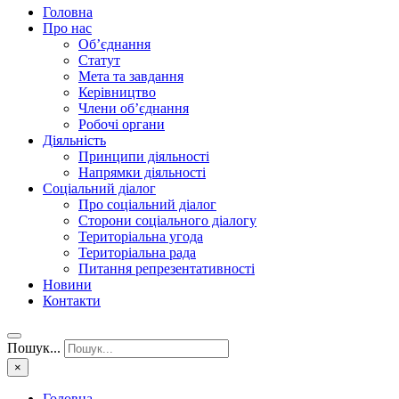
Головна
Про нас
Об’єднання
Статут
Мета та завдання
Керівництво
Члени об’єднання
Робочі органи
Діяльність
Принципи діяльності
Напрямки діяльності
Соціальний діалог
Про соціальний діалог
Сторони соціального діалогу
Територіальна угода
Територіальна рада
Питання репрезентативності
Новини
Контакти
Пошук...
×
Головна