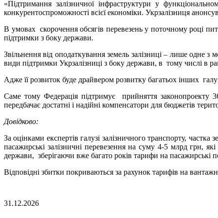
«Підтримання залізничної інфраструктури у функціонально
конкурентоспроможності всієї економіки. Укрзалізниця анонсув
В умовах скорочення обсягів перевезень у поточному році пита
підтримки з боку держави.
Звільнення від оподаткування земель залізниці – лише одне з 
види підтримки Укрзалізниці з боку держави, в тому числі в ра
Адже її розвиток буде драйвером розвитку багатьох інших галу
Саме тому Федерація підтримує прийняття законопроекту 36
передбачає достатні і надійні компенсатори для бюджетів терит
Довідково:
За оцінками експертів галузі залізничного транспорту, частка
пасажирські залізничні перевезення на суму 4-5 млрд грн, я
держави, зберігаючи вже багато років тарифи на пасажирські п
Відповідні збитки покриваються за рахунок тарифів на вантажні
31.12.2026