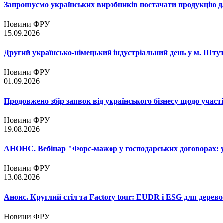
Запрошуємо українських виробників постачати продукцію д
Новини ФРУ
15.09.2026
Другий українсько-німецький індустріальний день у м. Шту
Новини ФРУ
01.09.2026
Продовжено збір заявок від українського бізнесу щодо участ
Новини ФРУ
19.08.2026
АНОНС. Вебінар "Форс-мажор у господарських договорах: ум
Новини ФРУ
13.08.2026
Анонс. Круглий стіл та Factory tour: EUDR і ESG для дерево
Новини ФРУ