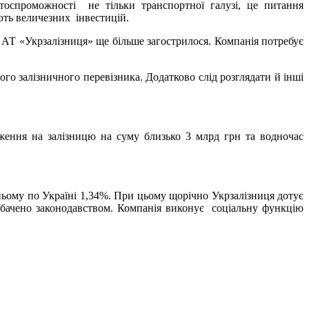
тоспроможності не тільки транспортної галузі, це питання
ють величезних інвестицій.
у АТ «Укрзалізниця» ще більше загострилося. Компанія потребує
го залізничного перевізника. Додатково слід розглядати й інші
ження на залізницю на суму близько 3 млрд грн та водночас
дньому по Україні 1,34%. При цьому щорічно Укрзалізниця дотує
едбачено законодавством. Компанія виконує соціальну функцію