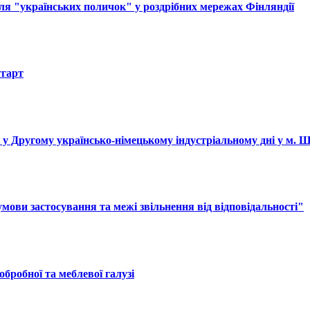
ля "українських поличок" у роздрібних мережах Фінляндії
тгарт
і у Другому українсько-німецькому індустріальному дні у м. 
ови застосування та межі звільнення від відповідальності"
обробної та меблевої галузі