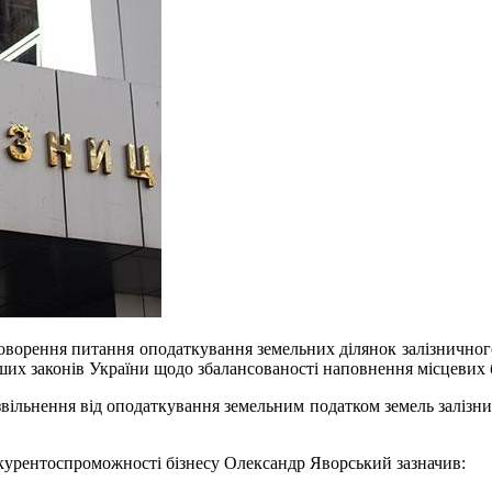
бговорення питання оподаткування земельних ділянок залізнично
нших законів України щодо збалансованості наповнення місцевих
 звільнення від оподаткування земельним податком земель залізн
курентоспроможності бізнесу Олександр Яворський зазначив: