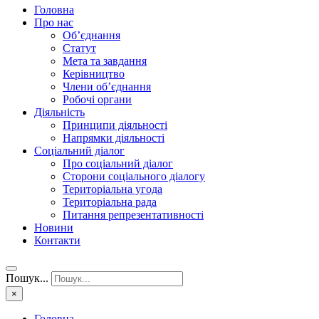
Головна
Про нас
Об’єднання
Статут
Мета та завдання
Керівництво
Члени об’єднання
Робочі органи
Діяльність
Принципи діяльності
Напрямки діяльності
Соціальний діалог
Про соціальний діалог
Сторони соціального діалогу
Територіальна угода
Територіальна рада
Питання репрезентативності
Новини
Контакти
Пошук...
×
Головна