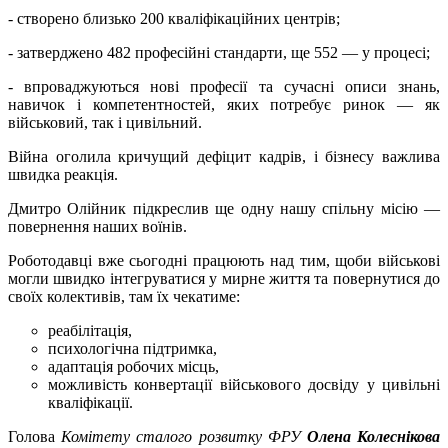
- створено близько 200 кваліфікаційних центрів;
- затверджено 482 професійні стандарти, ще 552 — у процесі;
- впроваджуються нові професії та сучасні описи знань,
навичок і компетентностей, яких потребує ринок — як
військовий, так і цивільний.
Війна оголила кричущий дефіцит кадрів, і бізнесу важлива
швидка реакція.
Дмитро Олійник підкреслив ще одну нашу спільну місію —
повернення наших воїнів.
Роботодавці вже сьогодні працюють над тим, щоби військові
могли швидко інтегруватися у мирне життя та повернутися до
своїх колективів, там їх чекатиме:
реабілітація,
психологічна підтримка,
адаптація робочих місць,
можливість конвертації військового досвіду у цивільні
кваліфікації.
Голова
Комітету сталого розвитку ФРУ
Олена Колеснікова