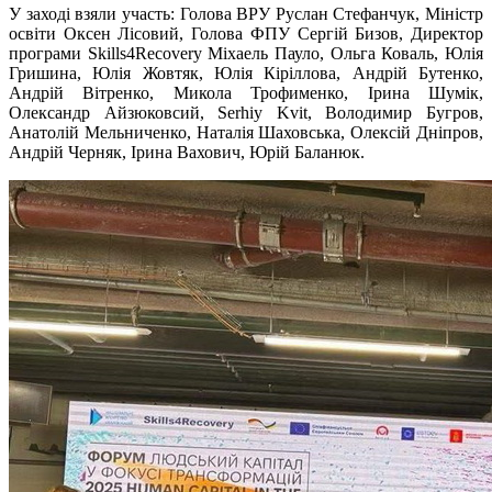
У заході взяли участь: Голова ВРУ Руслан Стефанчук, Міністр
освіти Оксен Лісовий, Голова ФПУ Сергій Бизов, Директор
програми Skills4Recovery Міхаель Пауло, Ольга Коваль, Юлія
Гришина, Юлія Жовтяк, Юлія Кіріллова, Андрій Бутенко,
Андрій Вітренко, Микола Трофименко, Ірина Шумік,
Олександр Айзюковсий, Serhiy Kvit, Володимир Бугров,
Анатолій Мельниченко, Наталія Шаховська, Олексій Дніпров,
Андрій Черняк, Ірина Вахович, Юрій Баланюк.