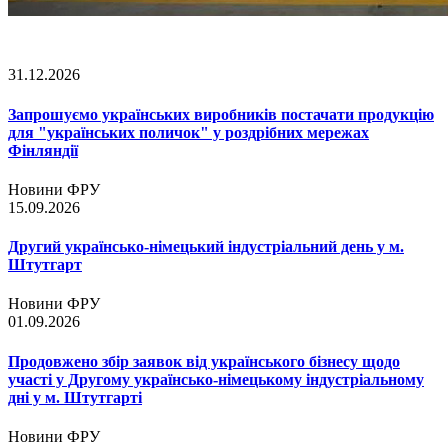
31.12.2026
Запрошуємо українських виробників постачати продукцію
для "українських поличок" у роздрібних мережах
Фінляндії
Новини ФРУ
15.09.2026
Другий українсько-німецький індустріальний день у м.
Штутгарт
Новини ФРУ
01.09.2026
Продовжено збір заявок від українського бізнесу щодо
участі у Другому українсько-німецькому індустріальному
дні у м. Штутгарті
Новини ФРУ