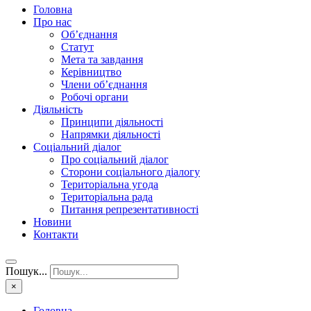
Головна
Про нас
Об’єднання
Статут
Мета та завдання
Керівництво
Члени об’єднання
Робочі органи
Діяльність
Принципи діяльності
Напрямки діяльності
Соціальний діалог
Про соціальний діалог
Сторони соціального діалогу
Територіальна угода
Територіальна рада
Питання репрезентативності
Новини
Контакти
Пошук...
×
Головна