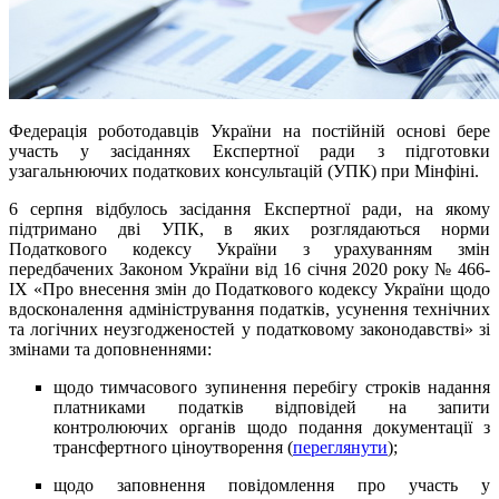
Федерація роботодавців України на постійній основі бере
участь у засіданнях Експертної ради з підготовки
узагальнюючих податкових консультацій (УПК) при Мінфіні.
6 серпня відбулось засідання Експертної ради, на якому
підтримано дві УПК, в яких розглядаються норми
Податкового кодексу України з урахуванням змін
передбачених Законом України від 16 січня 2020 року № 466-
IX «Про внесення змін до Податкового кодексу України щодо
вдосконалення адміністрування податків, усунення технічних
та логічних неузгодженостей у податковому законодавстві» зі
змінами та доповненнями:
щодо тимчасового зупинення перебігу строків надання
платниками податків відповідей на запити
контролюючих органів щодо подання документації з
трансфертного ціноутворення (
переглянути
);
щодо заповнення повідомлення про участь у