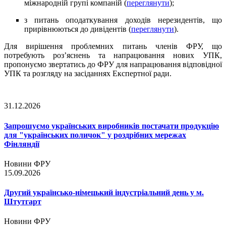
міжнародній групі компаній (
переглянути
);
з питань оподаткування доходів нерезидентів, що
прирівнюються до дивідентів (
переглянути
).
Для вирішення проблемних питань членів ФРУ, що
потребують роз’яснень та напрацювання нових УПК,
пропонуємо звертатись до ФРУ для напрацювання відповідної
УПК та розгляду на засіданнях Експертної ради.
31.12.2026
Запрошуємо українських виробників постачати продукцію
для "українських поличок" у роздрібних мережах
Фінляндії
Новини ФРУ
15.09.2026
Другий українсько-німецький індустріальний день у м.
Штутгарт
Новини ФРУ