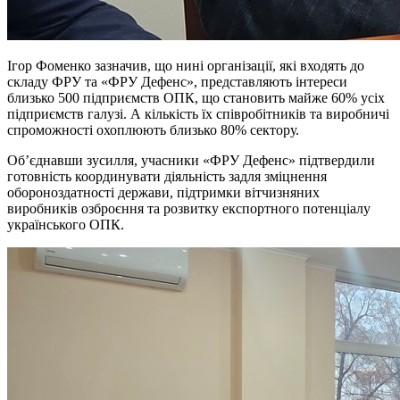
Ігор Фоменко зазначив, що нині організації, які входять до
складу ФРУ та «ФРУ Дефенс», представляють інтереси
близько 500 підприємств ОПК, що становить майже 60% усіх
підприємств галузі. А кількість їх співробітників та виробничі
спроможності охоплюють близько 80% сектору.
Об’єднавши зусилля, учасники «ФРУ Дефенс» підтвердили
готовність координувати діяльність задля зміцнення
обороноздатності держави, підтримки вітчизняних
виробників озброєння та розвитку експортного потенціалу
українського ОПК.