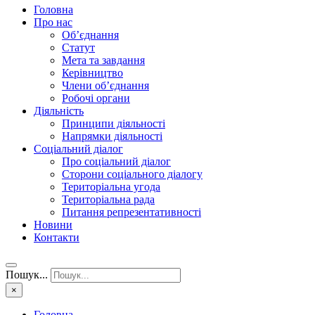
Головна
Про нас
Об’єднання
Статут
Мета та завдання
Керівництво
Члени об’єднання
Робочі органи
Діяльність
Принципи діяльності
Напрямки діяльності
Соціальний діалог
Про соціальний діалог
Сторони соціального діалогу
Територіальна угода
Територіальна рада
Питання репрезентативності
Новини
Контакти
Пошук...
×
Головна