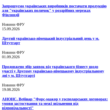
Запрошуємо українських виробників постачати продукцію
для "українських поличок" у роздрібних мережах
Фінляндії
Новини ФРУ
15.09.2026
Другий українсько-німецький індустріальний день у м.
Штутгарт
Новини ФРУ
01.09.2026
Продовжено збір заявок від українського бізнесу щодо
участі у Другому українсько-німецькому індустріальному
дні у м. Штутгарті
Новини ФРУ
19.08.2026
АНОНС. Вебінар "Форс-мажор у господарських договорах:
умови застосування та межі звільнення від
відповідальності"