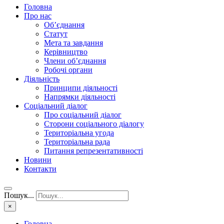
Головна
Про нас
Об’єднання
Статут
Мета та завдання
Керівництво
Члени об’єднання
Робочі органи
Діяльність
Принципи діяльності
Напрямки діяльності
Соціальний діалог
Про соціальний діалог
Сторони соціального діалогу
Територіальна угода
Територіальна рада
Питання репрезентативності
Новини
Контакти
Пошук...
×
Головна