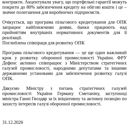
контракти. Акцентували увагу, що портфельні гарантії можуть
покрити до 80% забезпечення кредиту на обігові кошти і це –
значне полегшення для виробничих підприємств.
Очікується, що програма пільгового кредитування для ОПК
запрацює найближчими днями, банки працюють над
прийняттям внутрішніх нормативних документів для її
реалізації.
Поглиблена співпраця для розвитку ОПК
Програма пільгового кредитування — це ще один важливий
крок у розвитку оборонної промисловості України. ФРУ
Дефенс активно співпрацює з Міністерством стратегічних
галузей промисловості, народними депутатами та іншими
державними установами для забезпечення розвитку галузі
ОПК.
Дякуємо Міністру з питань стратегічних галузей
промисловості України Герману Сметаніну, заступниці
міністра Ганні Гвоздяр за їх ініціативну та активну позицію по
захисту інтересів галузі оборонної промисловості.
31.12.2026