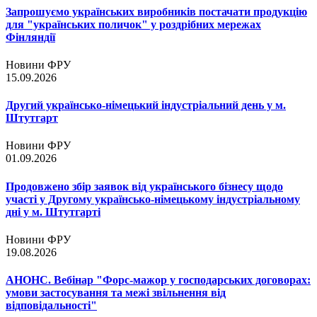
Запрошуємо українських виробників постачати продукцію
для "українських поличок" у роздрібних мережах
Фінляндії
Новини ФРУ
15.09.2026
Другий українсько-німецький індустріальний день у м.
Штутгарт
Новини ФРУ
01.09.2026
Продовжено збір заявок від українського бізнесу щодо
участі у Другому українсько-німецькому індустріальному
дні у м. Штутгарті
Новини ФРУ
19.08.2026
АНОНС. Вебінар "Форс-мажор у господарських договорах:
умови застосування та межі звільнення від
відповідальності"