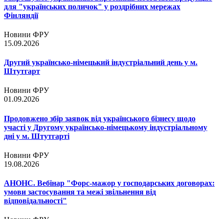
для "українських поличок" у роздрібних мережах
Фінляндії
Новини ФРУ
15.09.2026
Другий українсько-німецький індустріальний день у м.
Штутгарт
Новини ФРУ
01.09.2026
Продовжено збір заявок від українського бізнесу щодо
участі у Другому українсько-німецькому індустріальному
дні у м. Штутгарті
Новини ФРУ
19.08.2026
АНОНС. Вебінар "Форс-мажор у господарських договорах:
умови застосування та межі звільнення від
відповідальності"