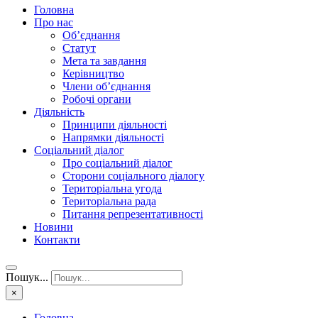
Головна
Про нас
Об’єднання
Статут
Мета та завдання
Керівництво
Члени об’єднання
Робочі органи
Діяльність
Принципи діяльності
Напрямки діяльності
Соціальний діалог
Про соціальний діалог
Сторони соціального діалогу
Територіальна угода
Територіальна рада
Питання репрезентативності
Новини
Контакти
Пошук...
×
Головна