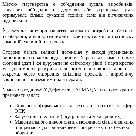
Метою партнерства є об’єднання зусиль виробників,
галузевих об’єднань та держави, аби українська армія
отримувала більше сучасної техніки саме від вітчизняних
підприємств.
Йдеться не лише про закриття нагальних потреб Сил безпеки
та оборони, а й про системний розвиток галузі та підтримку
компаній, які в ній працюють.
Сторони бачать великий потенціал у виході українських
виробників на міжнародні ринки. Українські компанії вже
сьогодні здатні конкурувати на світовому рівні, і партнерство
має допомогти розкрити цей потенціал повною мірою —
зокрема, через створення спільних проєктів і виробничу
кооперацію з іноземними партнерами.
У межах угоди «ФРУ Дефенс» та «АРМАДА» планують разом
працювати задля:
Спільного формування та реалізації політик у сфері
ОПК;
Залучення інвестицій (внутрішніх та міжнародних);
Максимального використання можливостей вітчизняних
підприємств для забезпечення потреб сектору безпеки і
оборони;