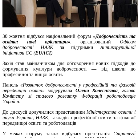
30 жовтня відбувся національний форум
«Доброчесність та
освіта: нові орієнтири»
, організований
Офісом
доброчесності НАЗК
за підтримки
Антикорупційної
ініціативи ЄС (
EUACI
)
.
Захід став майданчиком для обговорення нових підходів до
формування культури доброчесності — від школи до
професійної та вищої освіти.
Панель
«Розвиток доброчесності у професійній та фаховій
передвищій освіті»
модерувала
Олена Колеснікова
, голова
Комітету зі сталого розвитку Федерації роботодавців
України
.
До дискусії долучилися представники
Міністерства освіти і
науки України
,
НАЗК
, закладів професійної освіти та фахової
передвищої освіти та роботодавців.
У межах форуму також відбулася презентація
Стратегії