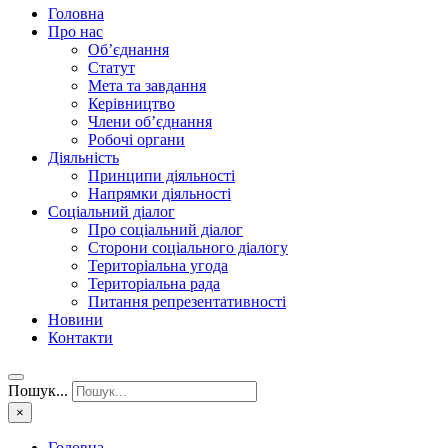
Головна
Про нас
Об’єднання
Статут
Мета та завдання
Керівництво
Члени об’єднання
Робочі органи
Діяльність
Принципи діяльності
Напрямки діяльності
Соціальний діалог
Про соціальний діалог
Сторони соціального діалогу
Територіальна угода
Територіальна рада
Питання репрезентативності
Новини
Контакти
Пошук...
×
Головна