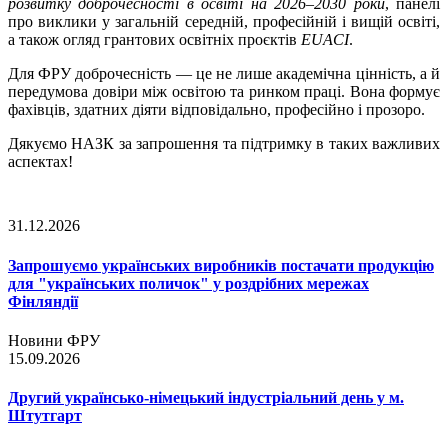
розвитку доброчесності в освіті на 2026–2030 роки
, панелі
про виклики у загальній середній, професійній і вищій освіті,
а також огляд грантових освітніх проєктів
EUACI
.
Для ФРУ доброчесність — це не лише академічна цінність, а й
передумова довіри між освітою та ринком праці. Вона формує
фахівців, здатних діяти відповідально, професійно і прозоро.
Дякуємо НАЗК за запрошення та підтримку в таких важливих
аспектах!
31.12.2026
Запрошуємо українських виробників постачати продукцію
для "українських поличок" у роздрібних мережах
Фінляндії
Новини ФРУ
15.09.2026
Другий українсько-німецький індустріальний день у м.
Штутгарт