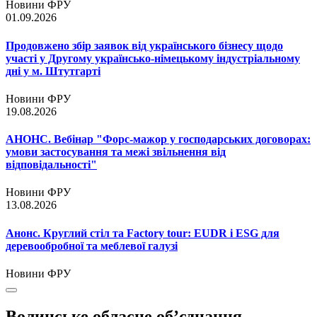
Новини ФРУ
01.09.2026
Продовжено збір заявок від українського бізнесу щодо
участі у Другому українсько-німецькому індустріальному
дні у м. Штутгарті
Новини ФРУ
19.08.2026
АНОНС. Вебінар "Форс-мажор у господарських договорах:
умови застосування та межі звільнення від
відповідальності"
Новини ФРУ
13.08.2026
Анонс. Круглий стіл та Factory tour: EUDR і ESG для
деревообробної та меблевої галузі
Новини ФРУ
Волинське обласне об’єднання