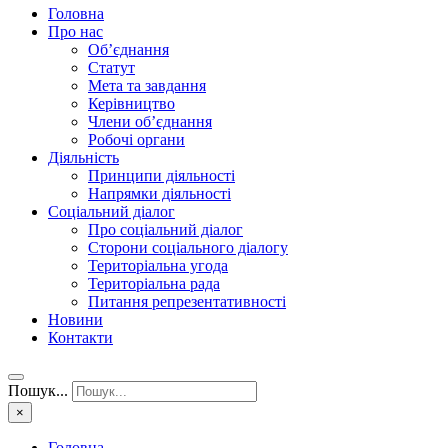
Головна
Про нас
Об’єднання
Статут
Мета та завдання
Керівництво
Члени об’єднання
Робочі органи
Діяльність
Принципи діяльності
Напрямки діяльності
Соціальний діалог
Про соціальний діалог
Сторони соціального діалогу
Територіальна угода
Територіальна рада
Питання репрезентативності
Новини
Контакти
Пошук...
×
Головна