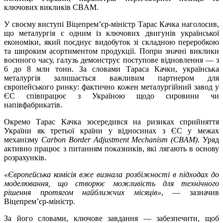
ключових викликів CBAM.
У своєму виступі Віцепремʼєр-міністр Тарас Качка наголосив,
що металургія є одним із ключових двигунів української
економіки, який поєднує видобуток зі складною переробкою
та широким асортиментом продукції. Попри значні виклики
воєнного часу, галузь демонструє поступове відновлення — з
6 до 8 млн тонн. За словами Тараса Качки, українська
металургія залишається важливим партнером для
європейського ринку: фактично кожен металургійний завод у
ЄС співпрацює з Україною щодо сировини чи
напівфабрикатів.
Окремо Тарас Качка зосередився на ризиках сприйняття
України як третьої країни у відносинах з ЄС у межах
механізму
Carbon Border Adjustment Mechanism (CBAM)
. Уряд
активно працює з питанням показників, які лягають в основу
розрахунків.
«Європейська комісія вже визнала розбіжності в підходах до
моделювання, що створює можливість для технічного
рішення протягом найближчих місяців»
, — зазначив
Віцепремʼєр-міністр.
За його словами, ключове завдання — забезпечити, щоб