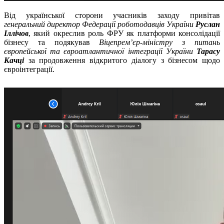
Від української сторони учасників заходу привітав
генеральний директор Федерації роботодавців України
Руслан
Іллічов
, який окреслив роль ФРУ як платформи консолідації
бізнесу та подякував
Віцепремʼєр-міністру з питань
європейської та євроатлантичної інтеграції України
Тарасу
Качці
за продовження відкритого діалогу з бізнесом щодо
євроінтеграції.