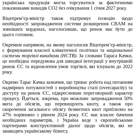
українська продукція могла торгуватися за фактичними
показниками викидів CO2 без очікування 1 січня 2027 року.
Віцепремʼєр-міністр також підтримує позицію щодо
необхідності запровадження системи розширення CBAM на
зовнішніх кордонах, наголосивши, що ринок має бути до
цього готовим.
Окремим напрямом, на якому наголосив Віцепремʼєр-міністр,
є формування власної кліматичної політики та
національної
системи торгівлі викидами (НСТВ)
. За словами Тараса Качки,
це необхідна передумова для швидкої інтеграції у внутрішній
ринок ЄС та відновлення умов торгівлі, які існували до 2022
року.
Окремо Тарас Качка зазначив, що триває робота над питанням
надмірних потужностей з виробництва сталі (overcapacity) та
доступу на ринок ЄС, підкресливши переговорний характер
процесу. Йдеться, зокрема, про можливе запровадження 50%
мита до обсягів, що перевищують квоту, а також про
скорочення загального обсягу безмитних квот приблизно на
47% порівняно з рівнем 2024 року. ЄС має власне бачення
необхідних параметрів, і Україна веде з європейськими
партнерами конструктивний діалог щодо обсягів, які не
зашкодять українському бізнесу.