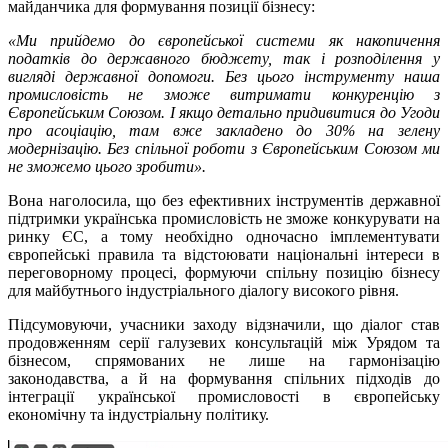
майданчика для формування позиції бізнесу:
«Ми прийдемо до європейської системи як накопичення
податків до державного бюджету, так і розподілення у
вигляді державної допомоги. Без цього інструменту наша
промисловість не зможе витримати конкуренцію з
Європейським Союзом. І якщо детально придивитися до Угоди
про асоціацію, там вже закладено до 30% на зелену
модернізацію. Без спільної роботи з Європейським Союзом ми
не зможемо цього зробити».
Вона наголосила, що без ефективних інструментів державної
підтримки українська промисловість не зможе конкурувати на
ринку ЄС, а тому необхідно одночасно імплементувати
європейські правила та відстоювати національні інтереси в
переговорному процесі, формуючи спільну позицію бізнесу
для майбутнього індустріального діалогу високого рівня.
Підсумовуючи, учасники заходу відзначили, що діалог став
продовженням серії галузевих консультацій між Урядом та
бізнесом, спрямованих не лише на гармонізацію
законодавства, а й на формування спільних підходів до
інтеграції української промисловості в європейську
економічну та індустріальну політику.