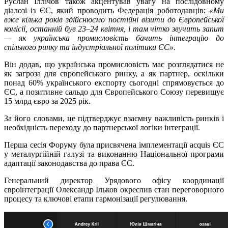
Руслан Іллічов також акцентував увагу на послідовному
діалозі із ЄС, який проводить Федерація роботодавців:
«Ми
вже кілька років здійснюємо постійні візити до Європейської
комісії, останній був 23–24 квітня, і там чітко звучить запит
— як українська промисловість бачить інтеграцію до
спільного ринку та індустріальної політики ЄС».
Він додав, що українська промисловість має розглядатися не
як загроза для європейського ринку, а як партнер, оскільки
понад 60% українського експорту сьогодні спрямовується до
ЄС, а позитивне сальдо для Європейського Союзу перевищує
15 млрд євро за 2025 рік.
За його словами, це підтверджує взаємну важливість ринків і
необхідність переходу до партнерської логіки інтеграції.
Перша сесія Форуму була присвячена імплементації acquis ЄС
у металургійній галузі та виконанню Національної програми
адаптації законодавства до права ЄС.
Генеральний директор Урядового офісу координації
євроінтеграції Олександр Ільков окреслив стан переговорного
процесу та ключові етапи гармонізації регулювання.