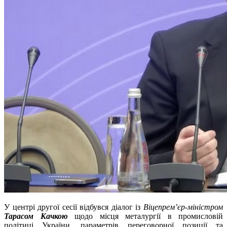
У центрі другої сесії відбувся діалог із
Віцепремʼєр-міністром
Тарасом Качкою
щодо місця металургії в промисловій
політиці України, параметрів переговорної позиції та