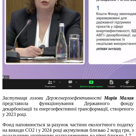
Заступниця голови Держенергоефективності
Марія Малая
представила функціонування Державного фонду
декарбонізації та енергоефективної трансформації, створеного
у 2023 році.
Фонд наповнюється за рахунок частини екологічного податку
на викиди СО2 і у 2024 році акумулював близько 2 млрд грн, з
подальшими щорічними надходженнями на рівні близько 1,7–