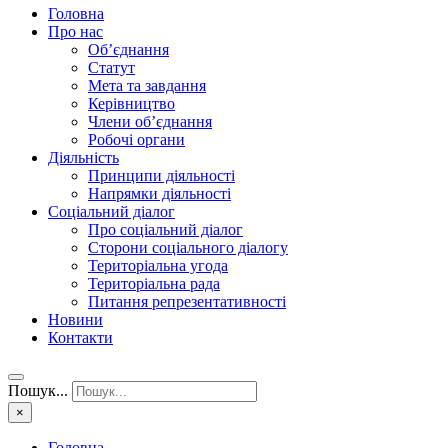
Головна
Про нас
Об’єднання
Статут
Мета та завдання
Керівництво
Члени об’єднання
Робочі органи
Діяльність
Принципи діяльності
Напрямки діяльності
Соціальний діалог
Про соціальний діалог
Сторони соціального діалогу
Територіальна угода
Територіальна рада
Питання репрезентативності
Новини
Контакти
Пошук...
×
Головна