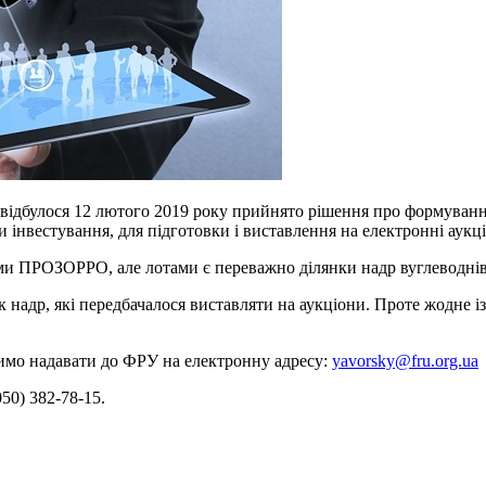
 відбулося 12 лютого 2019 року прийнято рішення про формуванн
и інвестування, для підготовки і виставлення на електронні аукц
рми ПРОЗОРРО, але лотами є переважно ділянки надр вуглеводнів
надр, які передбачалося виставляти на аукціони. Проте жодне і
симо надавати до ФРУ на електронну адресу:
yavorsky@fru.org.ua
50) 382-78-15.