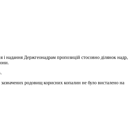
я і надання Держгеонадрам пропозицій стосовно ділянок надр,
іони.
.
з зазначених родовищ корисних копалин не було висталено на