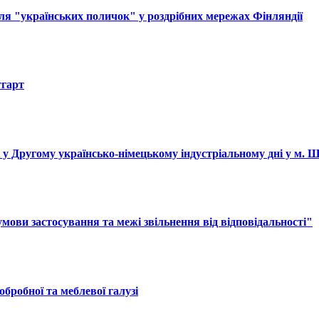
ля "українських поличок" у роздрібних мережах Фінляндії
тгарт
і у Другому українсько-німецькому індустріальному дні у м. 
ови застосування та межі звільнення від відповідальності"
обробної та меблевої галузі