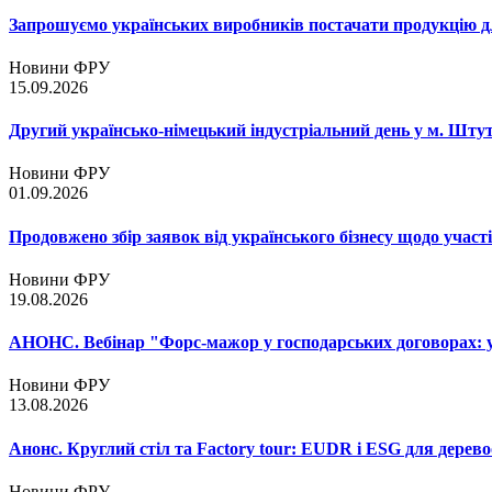
Запрошуємо українських виробників постачати продукцію д
Новини ФРУ
15.09.2026
Другий українсько-німецький індустріальний день у м. Шту
Новини ФРУ
01.09.2026
Продовжено збір заявок від українського бізнесу щодо участ
Новини ФРУ
19.08.2026
АНОНС. Вебінар "Форс-мажор у господарських договорах: ум
Новини ФРУ
13.08.2026
Анонс. Круглий стіл та Factory tour: EUDR і ESG для дерево
Новини ФРУ