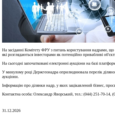
На засіданні Комітету ФРУ з питань користування надрами, що
які розглядаються інвесторами як потенційно привабливі об'єкт
На сьогодні започатковані електронні аукціони на базі платфо
У минулому році Держгеонадра оприлюднювала перелік ділянок 
аукціони.
Інформацію про ділянки надр, у яких зацікавлений бізнес, про
Контактна особа: Олександр Яворський, тел.: (044) 251-70-14, (0
31.12.2026