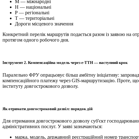
М — міжнародні
Н — національні
Р — регіональні
Т — територіальні
Дороги місцевого значення
Конкретний перелік маршрутів подається разом із заявою на отр
протягом одного робочого дня.
Інструмент 2. Компенсаційна модель через е-ТТН — наступний крок
Паралельно ФРУ опрацьовує більш амбітну ініціативу: запрова
компенсаційного платежу через GIS-маршрутизацію. Проте, щоб 
інституту довгострокового дозволу.
Як отримати довгостроковий дозвіл: порядок дій
Для отримання довгострокового дозволу суб'єкт господарюванн
адміністративних послуг. У заяві зазначаються:
марка, модель, державний реєстраційний номер транспорт