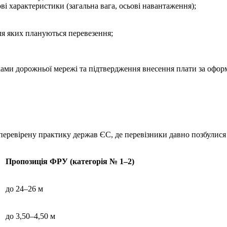
ві характеристики (загальна вага, осьові навантаження);
ля яких плануються перевезення;
ками дорожньої мережі та підтвердження внесення плати за офор
ревірену практику держав ЄС, де перевізники давно позбулися 
Пропозиція ФРУ (категорія № 1–2)
до 24–26 м
до 3,50–4,50 м