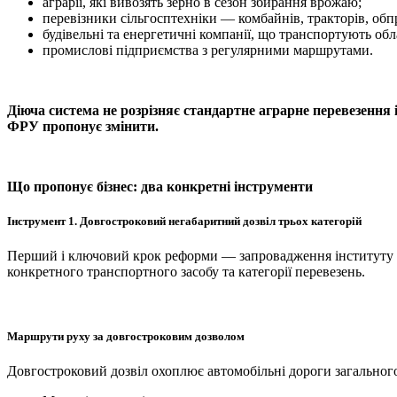
аграрії, які вивозять зерно в сезон збирання врожаю;
перевізники сільгосптехніки — комбайнів, тракторів, обп
будівельні та енергетичні компанії, що транспортують об
промислові підприємства з регулярними маршрутами.
Діюча система не розрізняє стандартне аграрне перевезення
ФРУ пропонує змінити.
Що пропонує бізнес: два конкретні інструменти
Інструмент 1. Довгостроковий негабаритний дозвіл трьох категорій
Перший і ключовий крок реформи — запровадження інституту дов
конкретного транспортного засобу та категорії перевезень.
Маршрути руху за довгостроковим дозволом
Довгостроковий дозвіл охоплює автомобільні дороги загальног