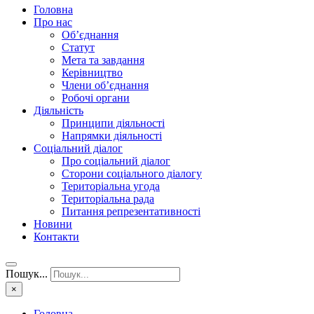
Головна
Про нас
Об’єднання
Статут
Мета та завдання
Керівництво
Члени об’єднання
Робочі органи
Діяльність
Принципи діяльності
Напрямки діяльності
Соціальний діалог
Про соціальний діалог
Сторони соціального діалогу
Територіальна угода
Територіальна рада
Питання репрезентативності
Новини
Контакти
Пошук...
×
Головна