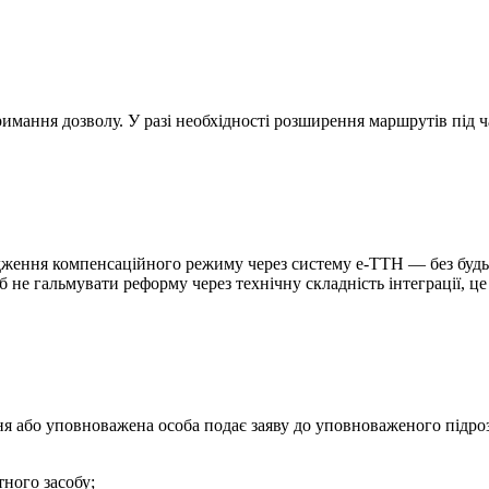
имання дозволу. У разі необхідності розширення маршрутів під ча
дження компенсаційного режиму через систему е-ТТН — без будь
не гальмувати реформу через технічну складність інтеграції, це
я або уповноважена особа подає заяву до уповноваженого підрозд
ного засобу;