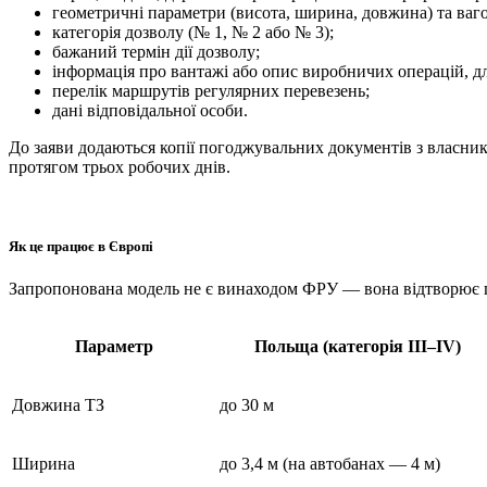
геометричні параметри (висота, ширина, довжина) та ваго
категорія дозволу (№ 1, № 2 або № 3);
бажаний термін дії дозволу;
інформація про вантажі або опис виробничих операцій, д
перелік маршрутів регулярних перевезень;
дані відповідальної особи.
До заяви додаються копії погоджувальних документів з власни
протягом трьох робочих днів.
Як це працює в Європі
Запропонована модель не є винаходом ФРУ — вона відтворює пе
Параметр
Польща (категорія III–IV)
Довжина ТЗ
до 30 м
Ширина
до 3,4 м (на автобанах — 4 м)