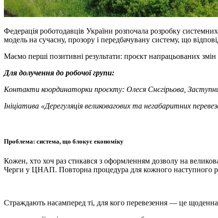
Федерація роботодавців України розпочала розробку системних
модель на сучасну, прозору і передбачувану систему, що відпов
Маємо перші позитивні результати: проєкт напрацьованих змін
Для долучення до робочої групи:
Контакти координаторки проєкту: Олеся Снєгірьова, Заступни
Ініціатива «Дерегуляція великовагових та негабаритних перев
Проблема: система, що блокує економіку
Кожен, хто хоч раз стикався з оформленням дозволу на великоваг
Черги у ЦНАП. Повторна процедура для кожного наступного рей
Страждають насамперед ті, для кого перевезення — це щоденна