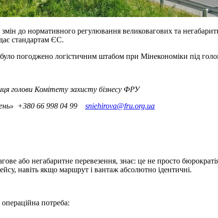
 змін до нормативного регулювання великовагових та негабаритн
ідає стандартам ЄС.
 було погоджено логістичним штабом при Мінекономіки під голо
ця голови Комітету захисту бізнесу ФРУ
езень» +380 66 998 04 99
sniehirova@fru.org.ua
ове або негабаритне перевезення, знає: це не просто бюрократія 
су, навіть якщо маршрут і вантаж абсолютно ідентичні.
 операційна потреба: