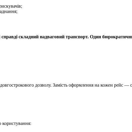
рискувачів;
ладнання;
 і справді складний надваговий транспорт. Один бюрократичн
гострокового дозволу. Замість оформлення на кожен рейс — один
о користування: