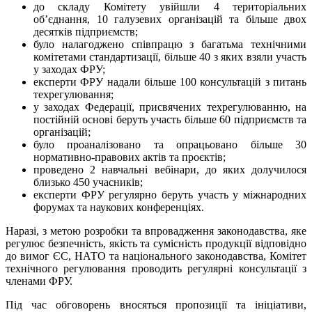
до складу Комітету увійшли 4 територіальних
об’єднання, 10 галузевих організацій та більше двох
десятків підприємств;
було налагоджено співпрацю з багатьма технічними
комітетами стандартизації, більше 40 з яких взяли участь
у заходах ФРУ;
експерти ФРУ надали більше 100 консультацій з питань
техрегулювання;
у заходах Федерації, присвячених техрегулюванню, на
постійній основі беруть участь більше 60 підприємств та
організацій;
було проаналізовано та опрацьовано більше 30
нормативно-правових актів та проєктів;
проведено 2 навчальні вебінари, до яких долучилося
близько 450 учасників;
експерти ФРУ регулярно беруть участь у міжнародних
форумах та наукових конференціях.
Наразі, з метою розробки та впровадження законодавства, яке
регулює безпечність, якість та сумісність продукції відповідно
до вимог ЄС, НАТО та національного законодавства, Комітет
технічного регулювання проводить регулярні консультації з
членами ФРУ.
Під час обговорень вносяться пропозиції та ініціативи,