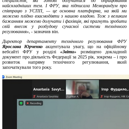
спеціалістів, які готові долучатися до опрацювання
найскладніших тем. І ФРУ, яка підписала Меморандум про
співпрацю з УСПП, — це основна платформа, на якій ми
можемо плідно взаємодіяти з нашою владою. Тож з великим
бажанням можемо долучати і фахівців, які прагнуть зробити
свій внесок у розбудову сучасної системи технічного
регулювання»
, - зазначив він.
Директор департаменту технічного регулювання ФРУ
Ярослава Юрченко
акцентувала увагу, що на офіційному
вебсайті ФРУ у розділі
«Звіти»
розміщено докладний
документ про діяльність Федерації за 2025 рік, зокрема – і про
розвиток напряму технічного регулювання, який
започаткували того року.