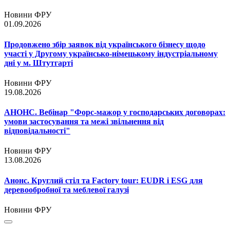
Новини ФРУ
01.09.2026
Продовжено збір заявок від українського бізнесу щодо
участі у Другому українсько-німецькому індустріальному
дні у м. Штутгарті
Новини ФРУ
19.08.2026
АНОНС. Вебінар "Форс-мажор у господарських договорах:
умови застосування та межі звільнення від
відповідальності"
Новини ФРУ
13.08.2026
Анонс. Круглий стіл та Factory tour: EUDR і ESG для
деревообробної та меблевої галузі
Новини ФРУ