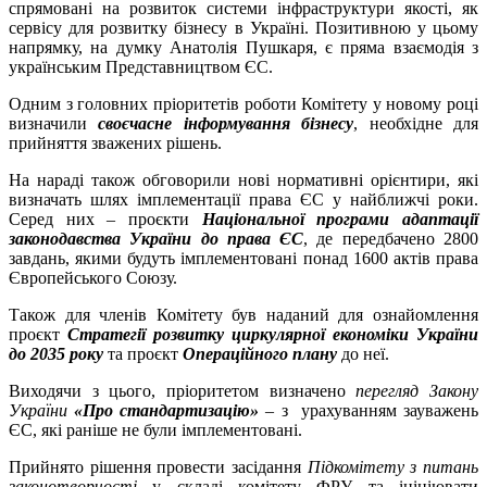
спрямовані на розвиток системи інфраструктури якості, як
сервісу для розвитку бізнесу в Україні. Позитивною у цьому
напрямку, на думку Анатолія Пушкаря, є пряма взаємодія з
українським Представництвом ЄС.
Одним з головних пріоритетів роботи Комітету у новому році
визначили
своєчасне інформування бізнесу
, необхідне для
прийняття зважених рішень.
На нараді також обговорили нові нормативні орієнтири, які
визначать шлях імплементації права ЄС у найближчі роки.
Серед них – проєкти
Національної програми адаптації
законодавства України до права ЄС
, де передбачено 2800
завдань, якими будуть імплементовані понад 1600 актів права
Європейського Союзу.
Також для членів Комітету був наданий для ознайомлення
проєкт
Стратегії розвитку циркулярної економіки України
до 2035 року
та проєкт
Операційного плану
до неї.
Виходячи з цього, пріоритетом визначено
перегляд Закону
України
«Про стандартизацію»
– з урахуванням зауважень
ЄС, які раніше не були імплементовані.
Прийнято рішення провести засідання
Підкомітету з питань
законотворчості
у складі комітету ФРУ та ініціювати