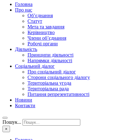
Головна
Про нас
Об’єднання
Статут
Мета та завдання
Керівництво
Члени об’єднання
Робочі органи
Діяльність
Принципи діяльності
Напрямки діяльності
Соціальний діалог
Про соціальний діалог
Сторони соціального діалогу
Територіальна угода
Територіальна рада
Питання репрезентативності
Новини
Контакти
Пошук...
×
Головна