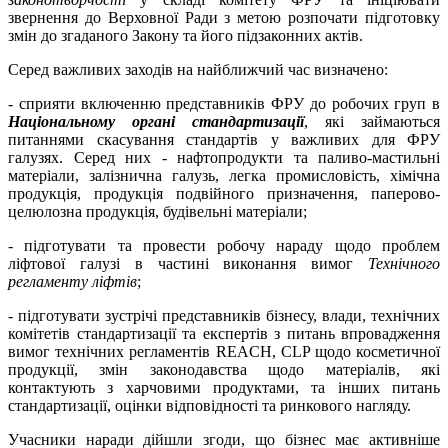
звернення до Верховної Ради з метою розпочати підготовку
змін до згаданого Закону та його підзаконних актів.
Серед важливих заходів на найближчий час визначено:
- сприяти включенню представників ФРУ до робочих груп в
Національному органі стандартизації
, які займаються
питаннями скасування стандартів у важливих для ФРУ
галузях. Серед них - нафтопродукти та паливо-мастильні
матеріали, залізнична галузь, легка промисловість, хімічна
продукція, продукція подвійного призначення, паперово-
целюлозна продукція, будівельні матеріали;
- підготувати та провести робочу нараду щодо проблем
ліфтової галузі в частині виконання вимог
Технічного
регламенту ліфтів
;
- підготувати зустрічі представників бізнесу, влади, технічних
комітетів стандартизації та експертів з питань впровадження
вимог технічних регламентів REACH, CLP щодо косметичної
продукції, змін законодавства щодо матеріалів, які
контактують з харчовими продуктами, та інших питань
стандартизації, оцінки відповідності та ринкового нагляду.
Учасники наради дійшли згоди, що бізнес має активніше