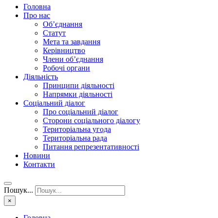
Головна
Про нас
Об’єднання
Статут
Мета та завдання
Керівництво
Члени об’єднання
Робочі органи
Діяльність
Принципи діяльності
Напрямки діяльності
Соціальний діалог
Про соціальний діалог
Сторони соціального діалогу
Територіальна угода
Територіальна рада
Питання репрезентативності
Новини
Контакти
Пошук...
×
Головна