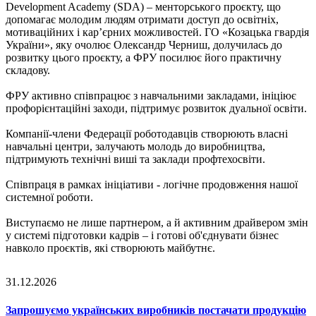
Development Academy (SDA) – менторського проєкту, що
допомагає молодим людям отримати доступ до освітніх,
мотиваційних і кар’єрних можливостей. ГО «Козацька гвардія
України», яку очолює Олександр Черниш, долучилась до
розвитку цього проєкту, а ФРУ посилює його практичну
складову.
ФРУ активно співпрацює з навчальними закладами, ініціює
профорієнтаційні заходи, підтримує розвиток дуальної освіти.
Компанії-члени Федерації роботодавців створюють власні
навчальні центри, залучають молодь до виробництва,
підтримують технічні виші та заклади профтехосвіти.
Співпраця в рамках ініціативи - логічне продовження нашої
системної роботи.
Виступаємо не лише партнером, а й активним драйвером змін
у системі підготовки кадрів – і готові об'єднувати бізнес
навколо проєктів, які створюють майбутнє.
31.12.2026
Запрошуємо українських виробників постачати продукцію