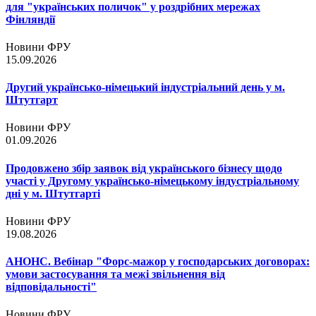
для "українських поличок" у роздрібних мережах
Фінляндії
Новини ФРУ
15.09.2026
Другий українсько-німецький індустріальний день у м.
Штутгарт
Новини ФРУ
01.09.2026
Продовжено збір заявок від українського бізнесу щодо
участі у Другому українсько-німецькому індустріальному
дні у м. Штутгарті
Новини ФРУ
19.08.2026
АНОНС. Вебінар "Форс-мажор у господарських договорах:
умови застосування та межі звільнення від
відповідальності"
Новини ФРУ