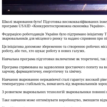
Школі зварювання бути! Підготовка висококваліфікованих інже
програми USAID «Конкурентоспроможна економіка України».
Федерацією роботодавців України було підтримано ініціативу
зварювальників для місцевого ринку та надано сприяння при пі
Ця ініціатива допоможе збереженню та створенню робочих місць,
роботу, або тих, хто шукає роботу в нових галузях.
Навчальна програма підготовки включатиме як теоретичні, так 
Програма спрямована на задоволення зростаючого попиту на висо
харчову, фармацевтичну, енергетичну та хімічну.
Навчання зварюванню нержавіючої сталі гарантує високий рівень 
температурна стабільність, вимагають від зварювальників хор
З розвитком зварювальних технологій зварювальники повинні 
Таке навчання може оптимізувати виробництво, зменшити відхо