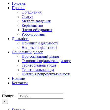
Головна
Про нас
Об’єднання
Статут
Мета та завдання
Керівництво
Члени об’єднання
Робочі органи
Діяльність
Принципи діяльності
Напрямки діяльності
Соціальний діалог
Про соціальний діалог
Сторони соціального діалогу
Територіальна угода
Територіальна рада
Питання репрезентативності
Новини
Контакти
Пошук...
×
Головна