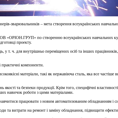
нерів-зварювальників – мета створення всеукраїнських навчальн
 ТОВ «ОРІОН.ГРУП» по створенню всеукраїнських навчальних кур
дготовці проекту.
 у т. ч. для внутрішньо переміщених осіб та інших працівників,
і практичні компоненти.
коякісні матеріали, такі як нержавіюча сталь, яка все частіше 
якості та безпеки продукції. Крім того, специфічні властивості н
оших навичок роботи з цими матеріалами.
навчитися працювати з новим автоматизованим обладнанням і с
ди та витрати на ремонт і заміну обладнання, підвищити ефектив