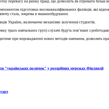
тну перевагу на ринку праці, що дозволить їм отримати більш в
мпонентом підготовки висококваліфікованих фахівців, які відп
іючу сталь, зокрема в машинобудуванні.
авців України, включаючи механізми залучення студентів.
вку трьох навчальних груп) слухачі будуть пов’язані з роботодав
ходитиме при впровадженні нових методів навчання, дозволять п
ля "українських поличок" у роздрібних мережах Фінляндії
тгарт