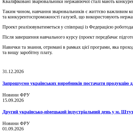
Кваліфіковані зварювальники нержавіючої сталі мають конкурен
Таким чином, навчання зварювальників є життєво важливим ко
та конкурентоспроможності галузей, що використовують нержав
Проект реалізовуватиметься у співпраці із Федерацією роботод
Після завершення навчального курсу (проект передбачає підгото
Навички та знання, отримані в рамках цієї програми, яка про
та вищу заробітну плату.
31.12.2026
Запрошуємо українських виробників постачати продукцію д
Новини ФРУ
15.09.2026
Другий українсько-німецький індустріальний день у м. Шту
Новини ФРУ
01.09.2026