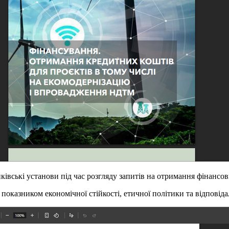
ківські установи під час розгляду запитів на отримання фінансов
оказником економічної стійкості, етичної політики та відповіда