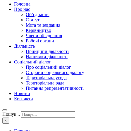
Головна
Про нас
Об’єднання
Статут
Мета та завдання
Керівництво
Члени об’єднання
Робочі органи
Діяльність
Принципи діяльності
Напрямки діяльності
Соціальний діалог
Про соціальний діалог
Сторони соціального діалогу
Територіальна угода
Територіальна рада
Питання репрезентативності
Новини
Контакти
Пошук...
×
Головна