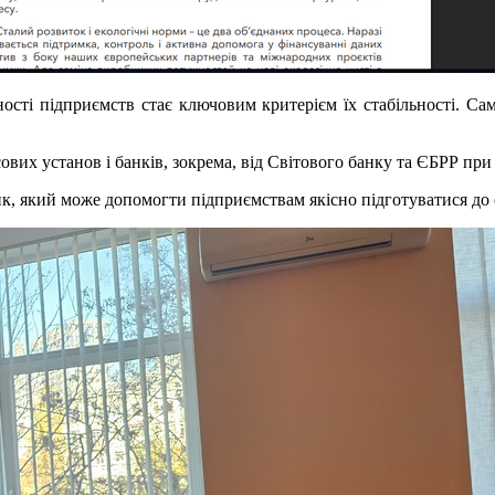
ьності підприємств стає ключовим критерієм їх стабільності. С
ових установ і банків, зокрема, від Світового банку та ЄБРР пр
к, який може допомогти підприємствам якісно підготуватися до 