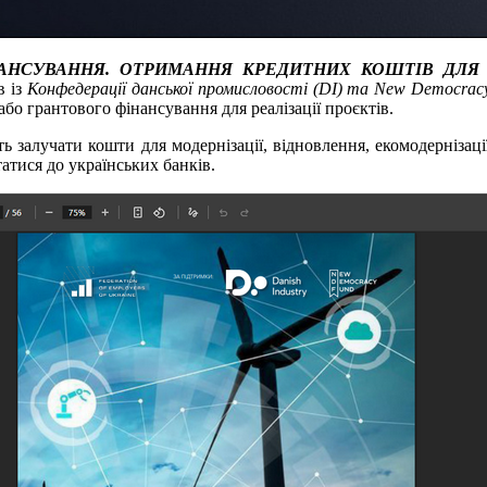
АНСУВАННЯ. ОТРИМАННЯ КРЕДИТНИХ КОШТІВ ДЛЯ 
в із
Конфедерації данської промисловості (DI) та
New
Democrac
бо грантового фінансування для реалізації проєктів.
ють залучати кошти для модернізації, відновлення, екомодерні
татися до українських банків.