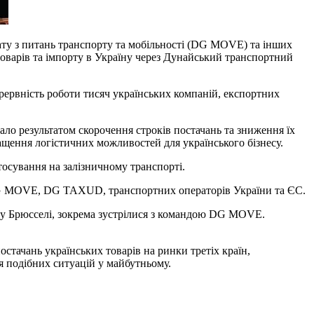
рату з питань транспорту та мобільності (DG MOVE) та інших
товарів та імпорту в Україну через Дунайський транспортний
перервність роботи тисяч українських компаній, експортних
ало результатом скорочення строків постачань та зниження їх
щення логістичних можливостей для українського бізнесу.
осування на залізничному транспорті.
 DG MOVE, DG TAXUD, транспортних операторів України та ЄС.
у у Брюсселі, зокрема зустрілися з командою DG MOVE.
стачань українських товарів на ринки третіх країн,
я подібних ситуацій у майбутньому.