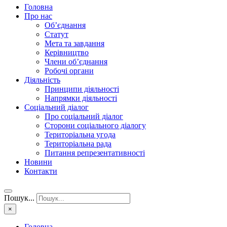
Головна
Про нас
Об’єднання
Статут
Мета та завдання
Керівництво
Члени об’єднання
Робочі органи
Діяльність
Принципи діяльності
Напрямки діяльності
Соціальний діалог
Про соціальний діалог
Сторони соціального діалогу
Територіальна угода
Територіальна рада
Питання репрезентативності
Новини
Контакти
Пошук...
×
Головна