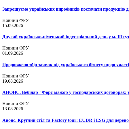
Запрошуємо українських виробників постачати продукцію д
Новини ФРУ
15.09.2026
Другий українсько-німецький індустріальний день у м. Шту
Новини ФРУ
01.09.2026
Продовжено збір заявок від українського бізнесу щодо участ
Новини ФРУ
19.08.2026
АНОНС. Вебінар "Форс-мажор у господарських договорах: ум
Новини ФРУ
13.08.2026
Анонс. Круглий стіл та Factory tour: EUDR і ESG для дерево