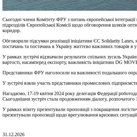
Сьогодні члени Комітету ФРУ з питань європейської інтеграції
підрозділів Європейської Комісії щодо обговорення шляхів опт
коридор.
Обговорили підсумки реалізації ініціативи ЄС Solidarity Lanes,
постачань та постачань в Україну життєво важливих товарів в 
У рамках зустрічі відзначили результати спільних зусиль Украї
вартості, насамперед експорту, важливість ініціативи DG MOV
Представники ФРУ наголосили на важливості подальшого опрац
У зустрічі взяли участь представники промислових підприємс
Нагадаємо, 17-19 квітня 2024 року делегація Федерації робото
Сьогоднішня зустріч стала продовженням діалогу, розпочатого 1
У рамках візиту презентували пропозиції з покращення логістич
презентували пропозиції щодо врегулювання кризових ситуацій 
31.12.2026