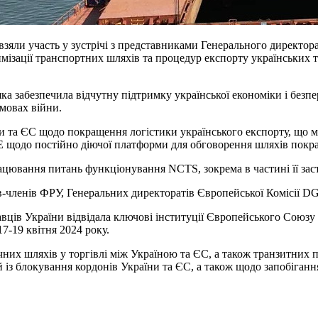
 взяли участь у зустрічі з представниками Генерального директо
имізації транспортних шляхів та процедур експорту українських 
 яка забезпечила відчутну підтримку української економіки і без
умовах війни.
ни та ЄС щодо покращення логістики українського експорту, що м
E щодо постійно діючої платформи для обговорення шляхів покра
ювання питань функціонування NCTS, зокрема в частині її заст
тв-членів ФРУ, Генеральних директоратів Європейської Комісії
давців України відвідала ключові інституції Європейського Союз
7-19 квітня 2024 року.
них шляхів у торгівлі між Україною та ЄС, а також транзитних по
із блокування кордонів України та ЄС, а також щодо запобіганн