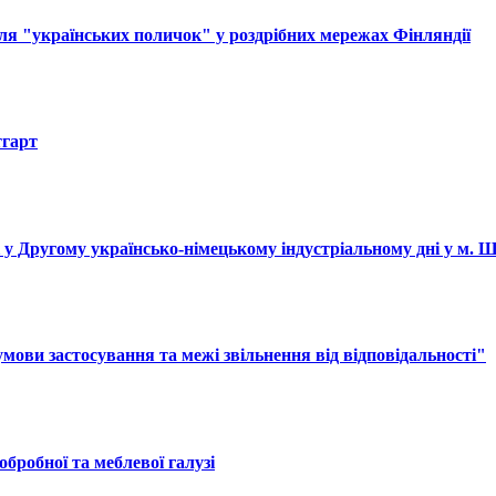
ля "українських поличок" у роздрібних мережах Фінляндії
тгарт
і у Другому українсько-німецькому індустріальному дні у м. 
ови застосування та межі звільнення від відповідальності"
обробної та меблевої галузі