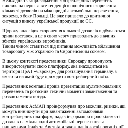
Необхідність запровадження контрейлерних перевезень
викликана перш за все тенденцією щорічного скорочення
кількості дозволів на міжнародні автомобільні перевезення,
зокрема, з боку Польщі. Це вже призвело до критичної
ситуації з вивозу української продукції до ЄС.
Щороку внаслідок скорочення кількості дозволів відбуваються
зриви поставок, а це в свою чергу призводить до значних
збитків українських виробників.
Таким чином ставиться під питання можливість збільшення
товарообігу між Україною та Європейським союзом.
В цьому контексті представники Єврокару пропонують
використовувати свою платформу, яка знаходиться на
території ПрАТ «Єврокар», для розташування терміналу, з
якого та на який буде приходити контрейлерний поїзд.
Представник компанії провів презентацію мультимодальних
перевезень та роз'яснив технічні моменти завантаження та
розвантаження поїзда.
Представник АсМАП проінформував про можливі ризики, які
можуть виникнути при завантаженні автомобілями
контрейлерних платформ, надав інформацію щодо кількості
дозволів на міжнародні автомобільні перевезення за
напрямками Італія та Австрія, а також навів досвід організації