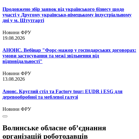
Продовжено збір заявок від українського бізнесу щодо
участі у Другому українсько-німецькому індустріальному
дні у м. Штутгарті
Новини ФРУ
19.08.2026
АНОНС. Вебінар "Форс-мажор у господарських договорах:
умови застосування та межі звільнення від
відповідальності"
Новини ФРУ
13.08.2026
Анонс. Круглий стіл та Factory tour: EUDR і ESG для
деревообробної та меблевої галузі
Новини ФРУ
Волинське обласне об’єднання
організацій роботодавців