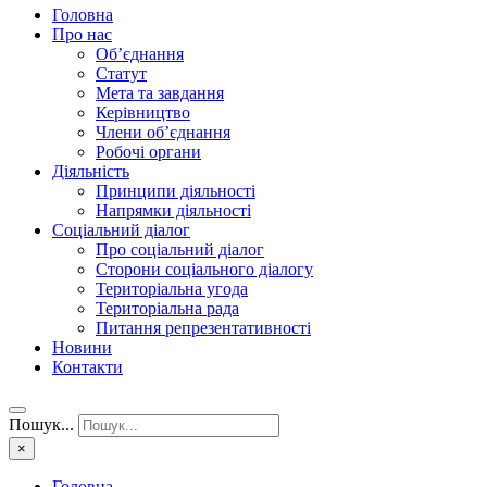
Головна
Про нас
Об’єднання
Статут
Мета та завдання
Керівництво
Члени об’єднання
Робочі органи
Діяльність
Принципи діяльності
Напрямки діяльності
Соціальний діалог
Про соціальний діалог
Сторони соціального діалогу
Територіальна угода
Територіальна рада
Питання репрезентативності
Новини
Контакти
Пошук...
×
Головна