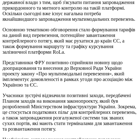
державної влади з тим, щоб з'ясувати питання запровадження
прикордонного та митного контролю на такій платформі.
Оскільки сьогодні вже існує нагальна потреба
якнайшвидшого запровадження мультимодальних перевезень.
Основною тематикою обговорення стало формування тарифів
на даний вид перевезення, потенційне завантаження
контрейлерного потягу, який має рухатися до країн ЄС, а
також формування маршруту та графіку курсування
залізничної платформи RoLa.
Представники ФРУ позитивно сприйняли новину щодо
доопрацювання та внесення до Верховної Ради України
проекту закону «Про мультимодальні перевезення», який
імплементує домовленості в рамках угоди про асоціацію між
Україною та ЄС.
Учасники зустрічі відзначили позитивні заходи, передбачені
Планом заходів на виконання законопроекту, який був
розроблений Міністерством інфраструктури України. Зокрема,
це стосується податкових пільг для контрейлерних перевезень,
а також запровадження розгалуженої системи так званих
сухих портів, які мають стати терміналами для завантаження
та розвантаження потягу.