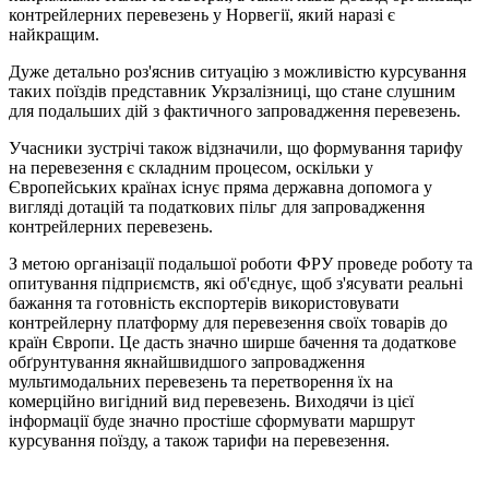
контрейлерних перевезень у Норвегії, який наразі є
найкращим.
Дуже детально роз'яснив ситуацію з можливістю курсування
таких поїздів представник Укрзалізниці, що стане слушним
для подальших дій з фактичного запровадження перевезень.
Учасники зустрічі також відзначили, що формування тарифу
на перевезення є складним процесом, оскільки у
Європейських країнах існує пряма державна допомога у
вигляді дотацій та податкових пільг для запровадження
контрейлерних перевезень.
З метою організації подальшої роботи ФРУ проведе роботу та
опитування підприємств, які об'єднує, щоб з'ясувати реальні
бажання та готовність експортерів використовувати
контрейлерну платформу для перевезення своїх товарів до
країн Європи. Це дасть значно ширше бачення та додаткове
обґрунтування якнайшвидшого запровадження
мультимодальних перевезень та перетворення їх на
комерційно вигідний вид перевезень. Виходячи із цієї
інформації буде значно простіше сформувати маршрут
курсування поїзду, а також тарифи на перевезення.