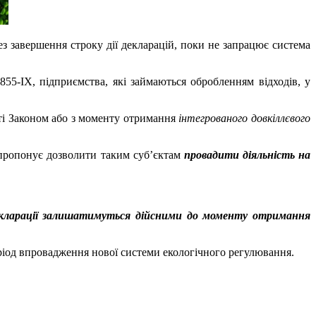
з завершення строку дії декларацій, поки не запрацює система
5-IX, підприємства, які займаються обробленням відходів, у
сті Законом або з моменту отримання
інтегрованого довкіллєвого
 пропонує дозволити таким суб’єктам
провадити діяльність на
кларації залишатимуться дійсними до моменту отримання
еріод впровадження нової системи екологічного регулювання.