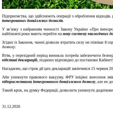
Підприємства, що здійснюють операції з оброблення відходів,
інтегрованих довкіллєвих дозволів
.
У зв’язку з набранням чинності Закону України
«Про інтегро
найближчі роки мають перейти на
нову систему екологічних до
Згідно із Законом, чинні дозволи втратять силу не пізніше 8 
дозволу
.
Втім, у перехідний період виникла потреба забезпечити безп
підставі декларацій
, поданих відповідно до постанови Кабінет
Нагадаємо, що строк дії цих декларацій закінчився 15 червня 
Аби уникнути правового вакууму, ФРУ ініціює внесення з
підприємствами інтегрованого довкіллєвого дозволу
, але не д
Такий крок, на думку Федерації, дозволить уникнути додаткових
31.12.2026