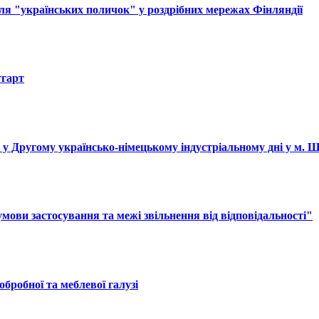
ля "українських поличок" у роздрібних мережах Фінляндії
тгарт
і у Другому українсько-німецькому індустріальному дні у м. 
ови застосування та межі звільнення від відповідальності"
обробної та меблевої галузі