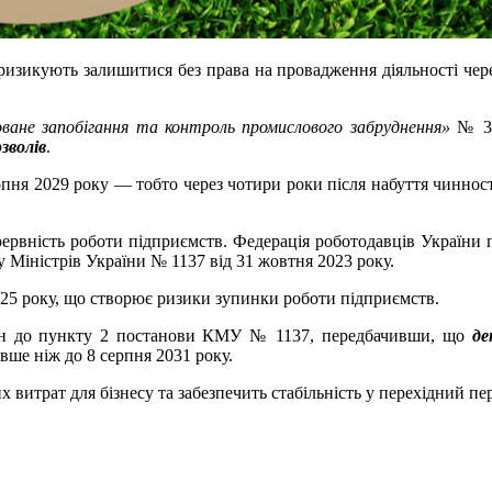
 ризикують залишитися без права на провадження діяльності чере
ване запобігання та контроль промислового забруднення»
№ 385
зволів
.
серпня 2029 року — тобто через чотири роки після набуття чинно
ерервність роботи підприємств. Федерація роботодавців України
у Міністрів України № 1137 від 31 жовтня 2023 року.
2025 року, що створює ризики зупинки роботи підприємств.
мін до пункту 2 постанови КМУ № 1137, передбачивши, що
де
овше ніж до 8 серпня 2031 року.
 витрат для бізнесу та забезпечить стабільність у перехідний п