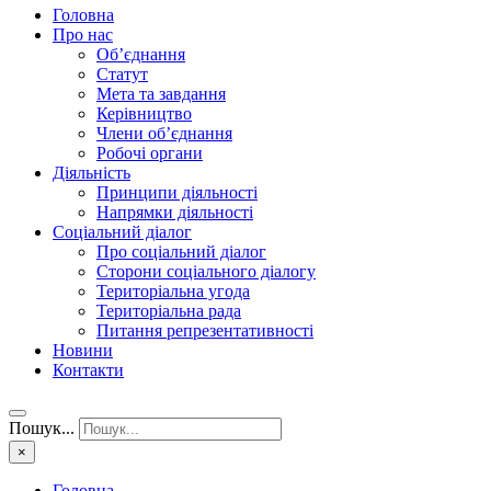
Головна
Про нас
Об’єднання
Статут
Мета та завдання
Керівництво
Члени об’єднання
Робочі органи
Діяльність
Принципи діяльності
Напрямки діяльності
Соціальний діалог
Про соціальний діалог
Сторони соціального діалогу
Територіальна угода
Територіальна рада
Питання репрезентативності
Новини
Контакти
Пошук...
×
Головна