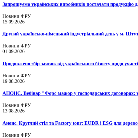
Запрошуємо українських виробників постачати продукцію д
Новини ФРУ
15.09.2026
Другий українсько-німецький індустріальний день у м. Шту
Новини ФРУ
01.09.2026
Продовжено збір заявок від українського бізнесу щодо участ
Новини ФРУ
19.08.2026
АНОНС. Вебінар "Форс-мажор у господарських договорах: ум
Новини ФРУ
13.08.2026
Анонс. Круглий стіл та Factory tour: EUDR і ESG для дерево
Новини ФРУ