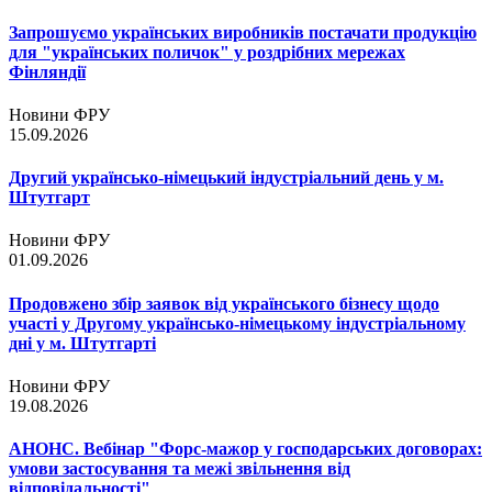
Запрошуємо українських виробників постачати продукцію
для "українських поличок" у роздрібних мережах
Фінляндії
Новини ФРУ
15.09.2026
Другий українсько-німецький індустріальний день у м.
Штутгарт
Новини ФРУ
01.09.2026
Продовжено збір заявок від українського бізнесу щодо
участі у Другому українсько-німецькому індустріальному
дні у м. Штутгарті
Новини ФРУ
19.08.2026
АНОНС. Вебінар "Форс-мажор у господарських договорах:
умови застосування та межі звільнення від
відповідальності"