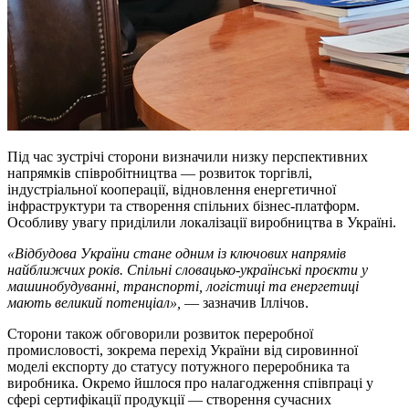
Під час зустрічі сторони визначили низку перспективних
напрямків співробітництва — розвиток торгівлі,
індустріальної кооперації, відновлення енергетичної
інфраструктури та створення спільних бізнес-платформ.
Особливу увагу приділили локалізації виробництва в Україні.
«Відбудова України стане одним із ключових напрямів
найближчих років. Спільні словацько-українські проєкти у
машинобудуванні, транспорті, логістиці та енергетиці
мають великий потенціал»,
— зазначив Іллічов.
Сторони також обговорили розвиток переробної
промисловості, зокрема перехід України від сировинної
моделі експорту до статусу потужного переробника та
виробника. Окремо йшлося про налагодження співпраці у
сфері сертифікації продукції — створення сучасних