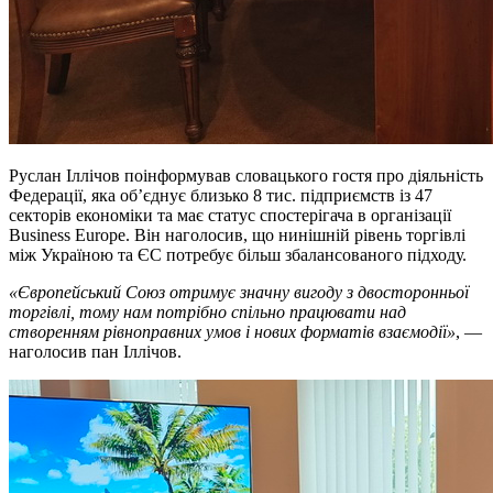
Руслан Іллічов поінформував словацького гостя про діяльність
Федерації, яка об’єднує близько 8 тис. підприємств із 47
секторів економіки та має статус спостерігача в організації
Business Europe. Він наголосив, що нинішній рівень торгівлі
між Україною та ЄС потребує більш збалансованого підходу.
«Європейський Союз отримує значну вигоду з двосторонньої
торгівлі, тому нам потрібно спільно працювати над
створенням рівноправних умов і нових форматів взаємодії»
, —
наголосив пан Іллічов.