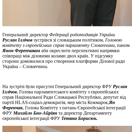
Генеральний директор
Федерації роботодавців України
Руслан Іллічов
зустрівся зі словацьким політиком,
Головою
комітету з європейських справ парламенту Словаччини
, паном
Яном Ференчаком
аби окреслити перспективні напрямки
співпраці між діловими колами двох країн. У підсумку
сторони домовилися про створення платформи Ділової ради
Україна – Словаччина.
На зустрічі були присутні Генеральний директор ФРУ
Руслан
Іллічов
, Голова парламентського комітету з європейських
справ Національної Ради Словацької Республіки, депутат від
партії HLAS-соціал-демократія, мер міста Кежмарок,
Ян
Ференчак
, Голова Комітету з питань Європейської інтеграції
ФРУ
Михайло Бно-Айріян
та директор Департаменту
європейської інтеграції ФРУ
Тетяна Борисюк.