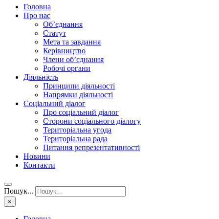
Головна
Про нас
Об’єднання
Статут
Мета та завдання
Керівництво
Члени об’єднання
Робочі органи
Діяльність
Принципи діяльності
Напрямки діяльності
Соціальний діалог
Про соціальний діалог
Сторони соціального діалогу
Територіальна угода
Територіальна рада
Питання репрезентативності
Новини
Контакти
Пошук...
×
Головна