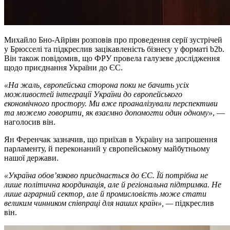
Михайло Бно-Айріян розповів про проведення серії зустрічей
у Брюсселі та підкреслив зацікавленість бізнесу у форматі b2b.
Він також повідомив, що ФРУ провела галузеве дослідження
щодо приєднання України до ЄС.
«На жаль, європейська сторона поки не бачить усіх
можливостей інтеграції України до європейського
економічного простору. Ми вже проаналізували перспективи
та можемо говорити, як взаємно допомогти один одному»
, —
наголосив він.
Ян Ференчак зазначив, що приїхав в Україну на запрошення
парламенту, й переконаний у європейському майбутньому
нашої держави.
«Україна обов’язково приєднається до ЄС. Їй потрібна не
лише політична координація, але й регіональна підтримка. Не
лише аграрний сектор, але й промисловість може стати
великим чинником співпраці для наших країн», —
підкреслив
він.