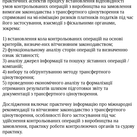
практичних аспектів процесу встановлення відповідності
умов контрольованих операцій з виробництва на замовлення
вимогам законодавства з трансфертного ціноутворення та
спрямовані на мі-німізацію ризиків платників податків під час
його застосування, взаємодії з фіскальними органами,
зокрема:
1) встановлення кола контрольованих операцій на основі
критеріїв, визначе-них вітчизняним законодавством;
2) функціональному аналізу сторін операцій та визначенню
ознак зіставності;
3) аналізу джерел інформації та пошуку зіставних операцій /
компаній;
4) вибору та обґрунтуванню методу трансфертного
ціноутворення;
5) проведенню економічного аналізу та формалізації
отриманих результатів шляхом підготовки звіту та
документації з трансфертного ціноутворення.
Дослідження включає практичну інформацію про міжнародні
рекомендації та вітчизняне законодавство з трансфертного
ціноутворення, особливості його застосування під час
здійснення контрольованих операцій з виробництва на
замовлення, практику роботи контролюючих органів та судову
практику.