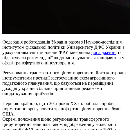
Федерація роботодавців України разом з Науково-дослідним
інститутом фіскальної політики Університету ДФС України з
урахуванням запитів членів ФРУ завершила
дослідження
та
підготувала рекомендації щодо застосування законодавства у
сфері трансфертного ціноутворення.
Регулювання трансфертного ціноутворення та його контроль є
інструментами протидії застосуванню схем агресивного
податкового планування, що базуються на переміщенні
доходів у країни з більш сприятливими режимами
оподаткування прибутків.
Першою країною, що з 30-х років ХХ ст. робила спроби
нормативно врегулювати трансфертне ціноутворення, були
США.
Окремі положення щодо регулювання трансфертного
ціноутворення знайшли також відображення у модельній
конвенції ОЕСР про податок на доходи та капітал 1963 р.