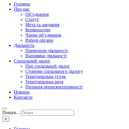
Головна
Про нас
Об’єднання
Статут
Мета та завдання
Керівництво
Члени об’єднання
Робочі органи
Діяльність
Принципи діяльності
Напрямки діяльності
Соціальний діалог
Про соціальний діалог
Сторони соціального діалогу
Територіальна угода
Територіальна рада
Питання репрезентативності
Новини
Контакти
Пошук...
×
Головна