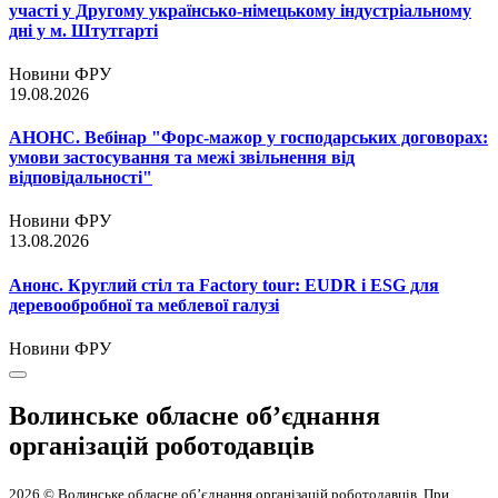
участі у Другому українсько-німецькому індустріальному
дні у м. Штутгарті
Новини ФРУ
19.08.2026
АНОНС. Вебінар "Форс-мажор у господарських договорах:
умови застосування та межі звільнення від
відповідальності"
Новини ФРУ
13.08.2026
Анонс. Круглий стіл та Factory tour: EUDR і ESG для
деревообробної та меблевої галузі
Новини ФРУ
Волинське обласне об’єднання
організацій роботодавців
2026 © Волинське обласне об’єднання організацій роботодавців. При