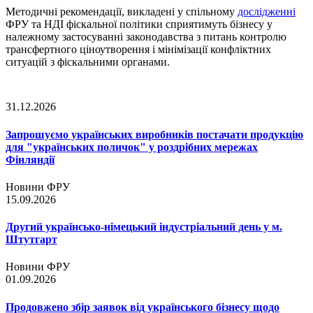
Методичні рекомендації, викладені у спільному
дослідженні
ФРУ та НДІ фіскальної політики сприятимуть бізнесу у
належному застосуванні законодавства з питань контролю
трансфертного ціноутворення і мінімізації конфліктних
ситуацій з фіскальними органами.
31.12.2026
Запрошуємо українських виробників постачати продукцію
для "українських поличок" у роздрібних мережах
Фінляндії
Новини ФРУ
15.09.2026
Другий українсько-німецький індустріальний день у м.
Штутгарт
Новини ФРУ
01.09.2026
Продовжено збір заявок від українського бізнесу щодо