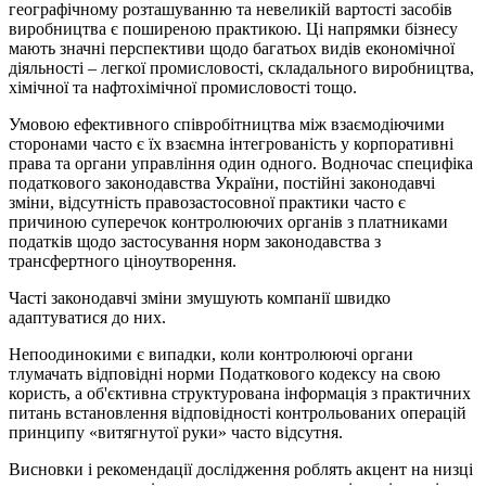
географічному розташуванню та невеликій вартості засобів
виробництва є поширеною практикою. Ці напрямки бізнесу
мають значні перспективи щодо багатьох видів економічної
діяльності – легкої промисловості, складального виробництва,
хімічної та нафтохімічної промисловості тощо.
Умовою ефективного співробітництва між взаємодіючими
сторонами часто є їх взаємна інтегрованість у корпоративні
права та органи управління один одного. Водночас специфіка
податкового законодавства України, постійні законодавчі
зміни, відсутність правозастосовної практики часто є
причиною суперечок контролюючих органів з платниками
податків щодо застосування норм законодавства з
трансфертного ціноутворення.
Часті законодавчі зміни змушують компанії швидко
адаптуватися до них.
Непоодинокими є випадки, коли контролюючі органи
тлумачать відповідні норми Податкового кодексу на свою
користь, а об'єктивна структурована інформація з практичних
питань встановлення відповідності контрольованих операцій
принципу «витягнутої руки» часто відсутня.
Висновки і рекомендації дослідження роблять акцент на низці