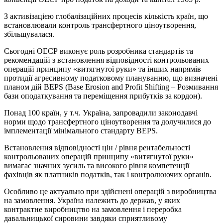
З активізацією глобалізаційних процесів кількість країн, що
встановлювали контроль трансфертного ціноутворення,
збільшувалася.
Сьогодні ОЕСР виконує роль розробника стандартів та
рекомендацій з встановлення відповідності контрольованих
операцій принципу «витягнутої руки» та інших напрямів
протидії агресивному податковому плануванню, що визначені
планом дій BEPS (Base Erosion and Profit Shifting – Розмивання
бази оподаткування та переміщення прибутків за кордон).
Понад 100 країн, у т.ч. Україна, запровадили законодавчі
норми щодо трансфертного ціноутворення та долучилися до
імплементації мінімального стандарту BEPS.
Встановлення відповідності цін / рівня рентабельності
контрольованих операцій принципу «витягнутої руки»
вимагає значних зусиль та високого рівня компетенції
фахівців як платників податків, так і контролюючих органів.
Особливо це актуально при здійснені операцій з виробництва
на замовлення. Україна належить до держав, у яких
контрактне виробництво на замовлення і переробка
давальницької сировини завдяки сприятливому