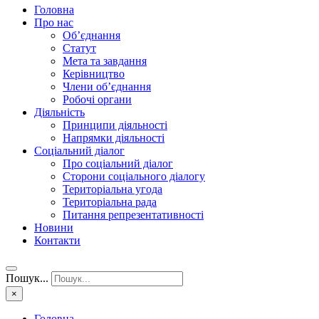
Головна
Про нас
Об’єднання
Статут
Мета та завдання
Керівництво
Члени об’єднання
Робочі органи
Діяльність
Принципи діяльності
Напрямки діяльності
Соціальний діалог
Про соціальний діалог
Сторони соціального діалогу
Територіальна угода
Територіальна рада
Питання репрезентативності
Новини
Контакти
Пошук...
×
Головна