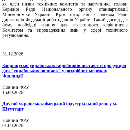
як член низки технічних комітетів та заступника голови
Керівної Ради Національного органу стандартизації
Мінекономіки України. Крім того, він є членом Ради
директорів Федерації роботодавців України. Такий досвід дає
йому необхідні знання для ефективного керівництва
Комітетом та впровадження змін у сфері технічного
регулювання.
31.12.2026
Запрошуємо українських виробників постачати продукцію
для "українських поличок" у роздрібних мережах
Фінляндії
Новини ФРУ
15.09.2026
Другий українсько-німецький індустріальний день у м.
Штутгарт
Новини ФРУ
01.09.2026