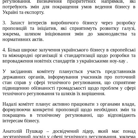
регулювання. Визначення пріоритетних напрямків, які
потребують змін для покращення умов ведення бізнесу в
Україні та експорту.
3. Захист інтересів виробничого бізнесу через розробку
пропозицій та ініціатив, які сприятимуть розвитку галузі,
зокрема, шляхом ініціювання змін до законодавства та
нормативних актів.
4. Більш широке залучення українського бізнесу в європейські
та міжнародні організації зі стандартизації щодо розробки та
впровадження новітніх стандартів з українськими ноу-хау .
У засіданнях комітету планується участь представників
державних органів, інформування учасників про поточний
стан справ у сфері технічного регулювання, що сприятиме
підвищенню обізнаності громадськості щодо проблем у сфері
технічного регулювання та шляхів їх вирішення.
Надалі комітет планує активно працювати з органами влади,
формулюючи конкретні пропозиції щодо необхідних змін та
покращень в технічному регулюванні, що відповідають
інтересам бізнесу.
Анатолій Пушкар – досвідчений лідер, який має понад
десятирічний досвід у сфері технічного регулювання, зокрема