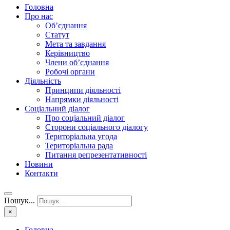
Головна
Про нас
Об’єднання
Статут
Мета та завдання
Керівництво
Члени об’єднання
Робочі органи
Діяльність
Принципи діяльності
Напрямки діяльності
Соціальний діалог
Про соціальний діалог
Сторони соціального діалогу
Територіальна угода
Територіальна рада
Питання репрезентативності
Новини
Контакти
Пошук...
×
Головна