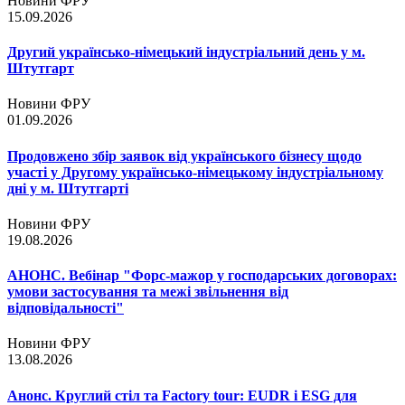
Новини ФРУ
15.09.2026
Другий українсько-німецький індустріальний день у м.
Штутгарт
Новини ФРУ
01.09.2026
Продовжено збір заявок від українського бізнесу щодо
участі у Другому українсько-німецькому індустріальному
дні у м. Штутгарті
Новини ФРУ
19.08.2026
АНОНС. Вебінар "Форс-мажор у господарських договорах:
умови застосування та межі звільнення від
відповідальності"
Новини ФРУ
13.08.2026
Анонс. Круглий стіл та Factory tour: EUDR і ESG для