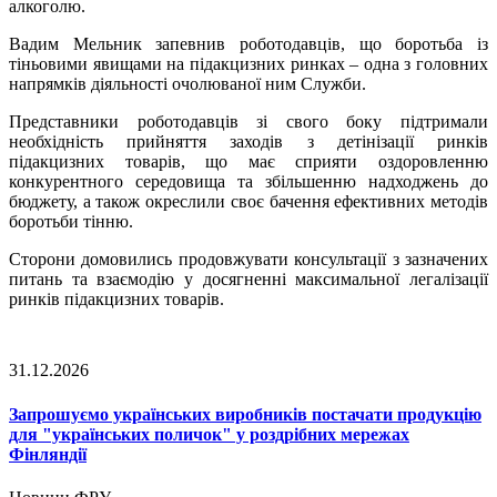
алкоголю.
Вадим Мельник запевнив роботодавців, що боротьба із
тіньовими явищами на підакцизних ринках – одна з головних
напрямків діяльності очолюваної ним Служби.
Представники роботодавців зі свого боку підтримали
необхідність прийняття заходів з детінізації ринків
підакцизних товарів, що має сприяти оздоровленню
конкурентного середовища та збільшенню надходжень до
бюджету, а також окреслили своє бачення ефективних методів
боротьби тінню.
Сторони домовились продовжувати консультації з зазначених
питань та взаємодію у досягненні максимальної легалізації
ринків підакцизних товарів.
31.12.2026
Запрошуємо українських виробників постачати продукцію
для "українських поличок" у роздрібних мережах
Фінляндії