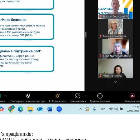
’я працівників;
і МОП: запобігання – захист – допомога;