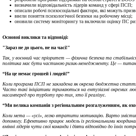
визначили відповідальність лідерів команд у сфері ПСП;
описали робочі психосоціальні фактори, які можуть призв
ввели поняття психологічної безпеки на робочому місці;
оновили систему моніторингу та включили оцінку ПС риз
Основні виклики та відповіді:
"Зараз не до цього, не на часі!"
Так, у воєнний час пріоритет — фізична безпека та стабільніс
політика має бути частиною ризик-менеджменту. Це — питання
“На це немає грошей і людей!”
Коли програма ПСП не закладена як окрема бюджетна стаття, во
Часто такі ініціативи тримаються на ентузіазмі окремих лю
насамперед про турботу про тих, хто її реалізує.
“Ми велика компанія з регіональним розгалуженням, як охо
Коли мета — «усі», легко втратити мотивацію. Варто змістити
допомогу. Ефективно працює модель із регіональними координат
вмінні лідерів чути свої команди і діяти відповідно до їхніх потр