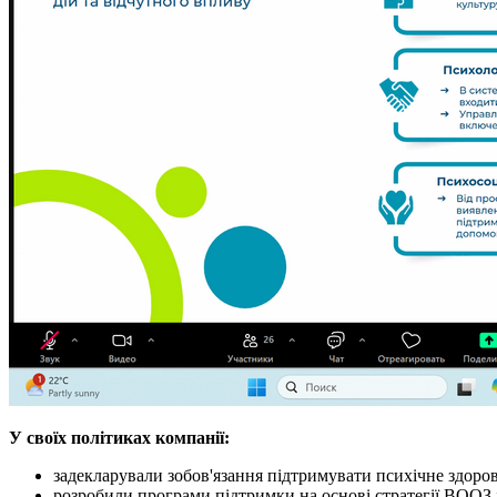
У своїх політиках компанії:
задекларували зобов'язання підтримувати психічне здоров
розробили програми підтримки на основі стратегії ВООЗ 