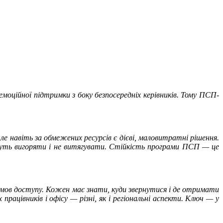
моційної підтримки з боку безпосередніх керівників. Тому ПСП-
е навіть за обмежених ресурсів є дієві, маловитратні рішення.
жуть вигоряти і не витягувати. Стійкість програми ПСП — це
умов доступу. Кожен має знати, куди звернутися і де отримати
ацівників і офісу — різні, як і регіональні аспекти. Ключ — у