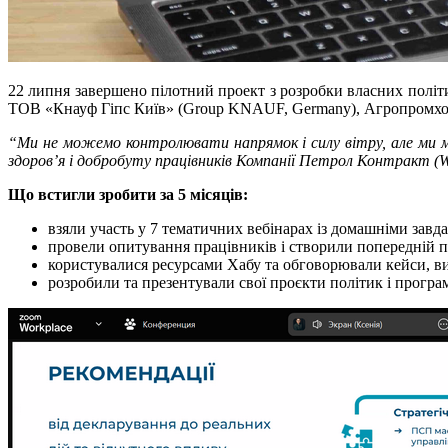
22 липня завершено пілотний проект з розробки власних політ
ТОВ «Кнауф Гіпс Київ» (Group KNAUF, Germany), Агропромхо
“Ми не можемо контролювати напрямок і силу вітру, але ми 
здоров’я і добробуту працівників Компанії Петрол Контракт 
Що встигли зробити за 5 місяців:
взяли участь у 7 тематичних вебінарах із домашніми завд
провели опитування працівників і створили попередній п
користувалися ресурсами Хабу та обговорювали кейси, в
розробили та презентували свої проєкти політик і програ