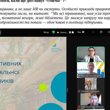
омоги, коли ще досі панує “стигма” ?”
ацівники, а не лише HR чи експерти. Особисті приклади працюют
истовувати гасла, на кшталт: “Ми всі травмовані, нам усім тре
ті, тематичні вечори, живі бібліотеки. Це знижує напругу та но
обровільності та поваги — обов’язкові в політиці підтримки.