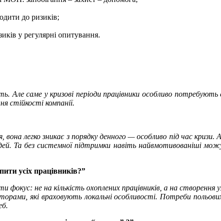
одити до ризиків;
иків у регулярні опитування.
ть. Але саме у кризові періоди працівники особливо потребують е
 стійкості компанії.
на легко зникає з порядку денного — особливо під час кризи. Ал
дей. Та без системної підтримки навіть найвмотивованіші мо
пити усіх працівників?”
 фокус: не на кількість охоплених працівників, а на створення 
орами, які враховують локальні особливості. Потреби польових пр
еб.