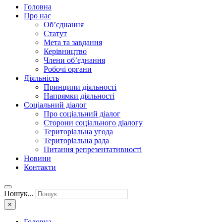
Головна
Про нас
Об’єднання
Статут
Мета та завдання
Керівництво
Члени об’єднання
Робочі органи
Діяльність
Принципи діяльності
Напрямки діяльності
Соціальний діалог
Про соціальний діалог
Сторони соціального діалогу
Територіальна угода
Територіальна рада
Питання репрезентативності
Новини
Контакти
Пошук...
×
Головна