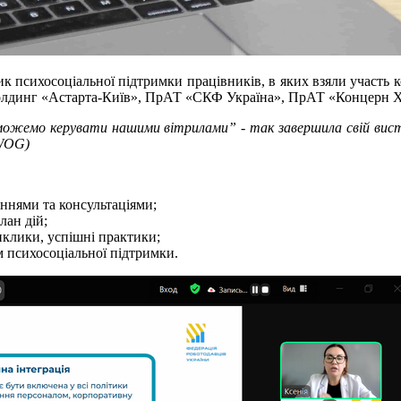
ик психосоціальної підтримки працівників, в яких взяли участ
лдинг «Астарта-Київ», ПрАТ «СКФ Україна», ПрАТ «Концерн Х
можемо керувати нашими вітрилами” - так завершила свій вис
(WOG)
аннями та консультаціями;
лан дій;
иклики, успішні практики;
м психосоціальної підтримки.