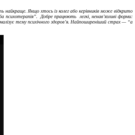
ь найкраще. Якщо хтось із колег або керівників може відкрито
ба психотерапія”. Добре працюють легкі, ненав’язливі форми:
рмалізує тему психічного здоров’я. Найпоширеніший страх — “а