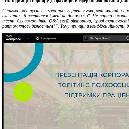
“Як підвищити довіру до фахівців в сфері психологічної доп
Стигма зменшується, коли про звернення говорять звичайні пр
сказати: "Я звертався і мені це допомогло". Не варто викор
тести для самооцінки, Q&A сесії, вікторини, ігрові активнос
раптом хтось дізнається?”. Тому принципи конфіденційності, д