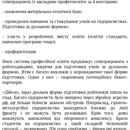
співпрацюють із закладами профтехосвіти за 4 векторами:
- оновлення матеріально-технічної бази;
- проведення навчання та стажування учнів на підприємствах.
Підготовка за дуальною формою;
- участь у розробленні змісту освіти (освітні стандарти,
навчальні програми тощо);
- профорієнтація.
Нині система професійної освіти продовжує співпрацювати з
роботодавцями, зокрема для підготовки учнів за дуальною
формою. Втім є багато викликів у впровадженні такої форми
підготовки. Один з них – скорочення потенційних бізнес-
партнерів.
«Дійсно, зараз дуальна форма підготовки робітників пішла на
спад. Багато підприємств було знищено через збройну агресію
рф, ще більше бізнесів зазнали обстрілів. Наприклад, гірничо-
металургійні підприємства знаходяться близько до лінії
фронту і не можуть бути релоковані. Крім того, деякі
виконують замовлення від оборонного комплексу. Брати
студентів на підприємство у такій складній безпековій
ситуації – ризиковано. Ще одна проблема – фінансові втрати.