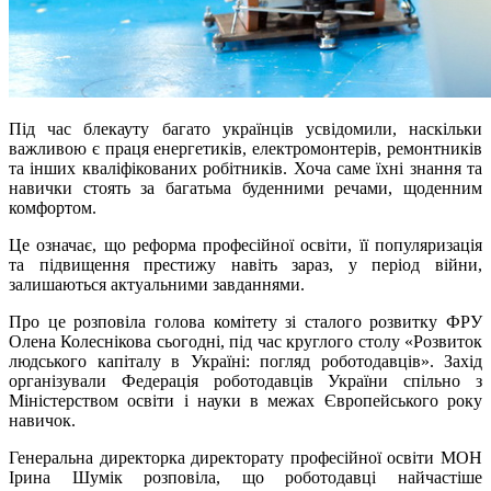
Під час блекауту багато українців усвідомили, наскільки
важливою є праця енергетиків, електромонтерів, ремонтників
та інших кваліфікованих робітників. Хоча саме їхні знання та
навички стоять за багатьма буденними речами, щоденним
комфортом.
Це означає, що реформа професійної освіти, її популяризація
та підвищення престижу навіть зараз, у період війни,
залишаються актуальними завданнями.
Про це розповіла голова комітету зі сталого розвитку ФРУ
Олена Колеснікова сьогодні, під час круглого столу «Розвиток
людського капіталу в Україні: погляд роботодавців». Захід
організували Федерація роботодавців України спільно з
Міністерством освіти і науки в межах Європейського року
навичок.
Генеральна директорка директорату професійної освіти МОН
Ірина Шумік розповіла, що роботодавці найчастіше