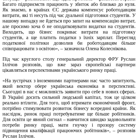
Багато підприємств працюють у збиток або близько до нуля.
Як знаємо, в країнах ЄС держава компенсує роботодавцям
витрати, які ті несуть під час дуальної підготовки студентів. У
нашому випадку не йдеться про запит на компенсацію витрат,
але просимо хоча б не оподатковувати видатки на студентів.
Виходить, що бізнес покриває витрати на підготовку
студентів, а ще платить податки з їхніх зарплат. Перегляд
податкової політики дозволив би роботодавцям більше
співпрацювати з освітою», – зазначила Олена Колеснікова.
Під час круглого столу генеральний директор ФРУ Руслан
Іллічов розповів, що вже зараз європейські партнери
цікавляться перспективами українського ринку праці.
«На зустрічах з іноземними партнерами нас часто запитують,
який вектор обере українська економіка в перспективі.
Сьогодні в нас є можливість заявити про себе в нових сферах.
В Україні досить сильний людський капітал, тож це цілком
реально втілити. Для того, щоб втримати економічний фронт,
потрібно стимулювати розвиток бізнесу всередині країни. Як
наслідок, ринок праці потребуватиме ще більше робітників.
Для освіти це явний сигнал – навчитися швидко задовольняти
потреби ринку праці, мати гнучку і прозору систему
підвищення кваліфікації працюючих робітників», – розповів
Руслан Іллічов.