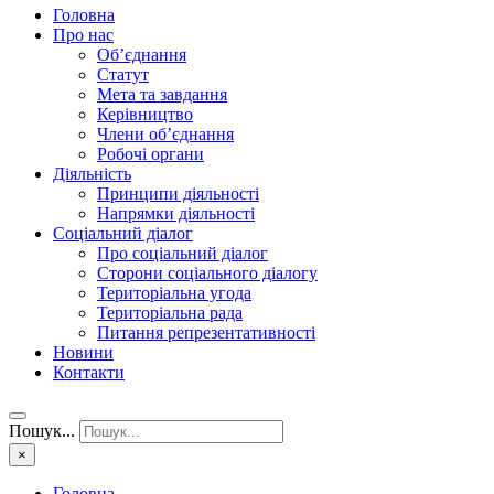
Головна
Про нас
Об’єднання
Статут
Мета та завдання
Керівництво
Члени об’єднання
Робочі органи
Діяльність
Принципи діяльності
Напрямки діяльності
Соціальний діалог
Про соціальний діалог
Сторони соціального діалогу
Територіальна угода
Територіальна рада
Питання репрезентативності
Новини
Контакти
Пошук...
×
Головна