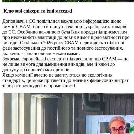
Ключові спікери та їхні меседжі
Доповідачі з ЄС поділилися важливою інформацією щодо
вимог CBAM, і його впливу на експорт українських товарів
до ЄС. Особливо важливою була їхня порада підприємствам
про необхідність адаптації до нових вимог щодо звітності про
викиди. Оскільки з 2026 року СВАМ переходить з пілотної
фази застосування до постійного та повного застосування,
включно з фінансовими механізмами.
Зокрема, європейські експерти підкреслили, що CBAM — це
не лише вимога для зменшення викидів, але й ключ до
доступу до європейських ринків.
Якщо компанії вчасно не адаптуються до екологічних
стандартів, це може призвести до значних фінансових витрат
та втрати конкурентоспроможності.