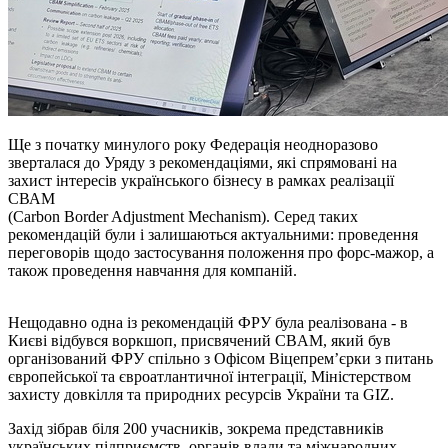
Ще з початку минулого року Федерація неодноразово
зверталася до Уряду з рекомендаціями, які спрямовані на
захист інтересів українського бізнесу в рамках реалізації
СВАМ
(Carbon Border Adjustment Mechanism). Серед таких
рекомендацій були і залишаються актуальними: проведення
переговорів щодо застосування положення про форс-мажор, а
також проведення навчання для компаній.
Нещодавно одна із рекомендацій ФРУ була реалізована - в
Києві відбувся воркшоп, присвячений CBAM, який був
організований ФРУ спільно з Офісом Віцепрем’єрки з питань
європейської та євроатлантичної інтеграції, Міністерством
захисту довкілля та природних ресурсів України та GIZ.
Захід зібрав біля 200 учасників, зокрема представників
українських підприємств, органів влади та міжнародних