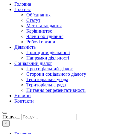
Головна
Про нас
Об’єднання
Статут
Мета та завдання
Керівництво
Члени об’єднання
Робочі органи
Діяльність
Принципи діяльності
Напрямки діяльності
Соціальний діалог
Про соціальний діалог
Сторони соціального діалогу
Територіальна угода
Територіальна рада
Питання репрезентативності
Новини
Контакти
Пошук...
×
Головна