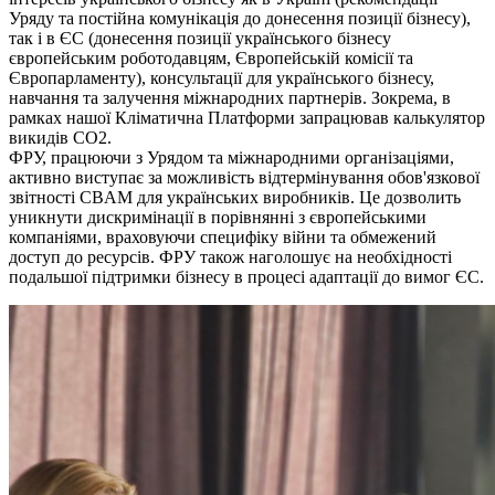
Уряду та постійна комунікація до донесення позиції бізнесу),
так і в ЄС (донесення позиції українського бізнесу
європейським роботодавцям, Європейській комісії та
Європарламенту), консультації для українського бізнесу,
навчання та залучення міжнародних партнерів. Зокрема, в
рамках нашої Кліматична Платформи запрацював калькулятор
викидів СО2.
ФРУ, працюючи з Урядом та міжнародними організаціями,
активно виступає за можливість відтермінування обов'язкової
звітності CBAM для українських виробників. Це дозволить
уникнути дискримінації в порівнянні з європейськими
компаніями, враховуючи специфіку війни та обмежений
доступ до ресурсів. ФРУ також наголошує на необхідності
подальшої підтримки бізнесу в процесі адаптації до вимог ЄС.