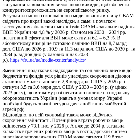
звітування та виконання вимог щодо викидів, щоб зберегти
конкурентоспроможність на європейському ринку.
Результати нашого економічного моделювання впливу СВАМ
свідчать про вкрай важкі наслідки, а саме: з початком
застосування фінансових механізмів СВАМ - загальне падіння
ВВП України на 4,8 % у 2026 р. Станом на 2030 – 2034 рр.
негативний ефект для ВВП може сягнути 6,1 – 6,3 %. В
абсолютному вимірі це тотожно падінню ВВП на 8,7 млрд
дол. США до 2026 р., 10,9 та 11,3 млрд дол. США до 2030 р. та
2034 р. відповідно (у базових цінах 2023
р.).
https://fru.ua/ua/media-center/analytics/
Зменшення податкових надходжень та соціальних внесків до
бюджетів та фондів усіх рівнів унаслідок скорочення ділової
активності може становити 2,8 млрд дол. США у 2026 р. і
сягнути 3,5 та 3,6 млрд дол. США у 2030 – 2034 р. (у цінах
2023 року), що в такому разі негативно вплине на подальшу
обороноздатність України (навіть в умовах миру, Україні
необхідні будуть значні ресурси для запобігання майбутній
агресії рф).
Відповідно, по всій економіці також може відбутися
скорочення зайнятості. Потенційна втрата робочих місць
оцінюється у 73,1 тис. у 2026 р. А вже до 2034 р. загальна
кількість втрачених робочих місць в господарській системі
внаслідок запровадження СВАМ може сягнути 119,8 тис.