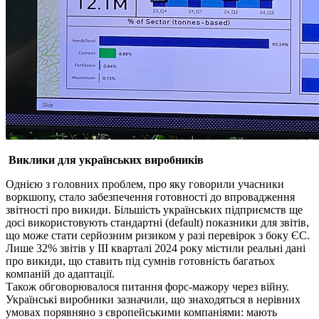
Виклики для українських виробників
Однією з головних проблем, про яку говорили учасники
воркшопу, стало забезпечення готовності до впровадження
звітності про викиди. Більшість українських підприємств ще
досі використовують стандартні (default) показники для звітів,
що може стати серйозним ризиком у разі перевірок з боку ЄС.
Лише 32% звітів у III кварталі 2024 року містили реальні дані
про викиди, що ставить під сумнів готовність багатьох
компаній до адаптації.
Також обговорювалося питання форс-мажору через війну.
Українські виробники зазначили, що знаходяться в нерівних
умовах порявняно з європейськими компаніями: мають