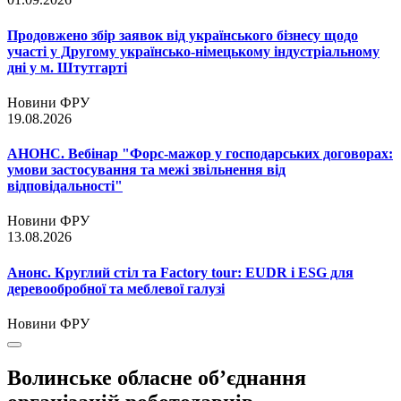
Продовжено збір заявок від українського бізнесу щодо
участі у Другому українсько-німецькому індустріальному
дні у м. Штутгарті
Новини ФРУ
19.08.2026
АНОНС. Вебінар "Форс-мажор у господарських договорах:
умови застосування та межі звільнення від
відповідальності"
Новини ФРУ
13.08.2026
Анонс. Круглий стіл та Factory tour: EUDR і ESG для
деревообробної та меблевої галузі
Новини ФРУ
Волинське обласне об’єднання