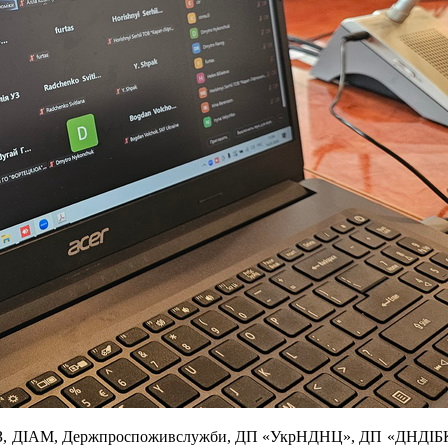
МОЗ, ДІАМ, Держпроспоживслужби, ДП «УкрНДНЦ», ДП «ДНДІБ