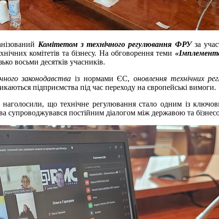
ганізований
Комітетом з технічного регулювання ФРУ
за учас
ехнічних комітетів та бізнесу. На обговорення теми
«Імплемента
зько восьми десятків учасників.
ічного законодавства
із нормами ЄС,
оновлення технічних ре
тикаються підприємства під час переходу на європейські вимоги.
в наголосили, що технічне регулювання стало одним із ключови
ва супроводжувався постійним діалогом між державою та бізнес