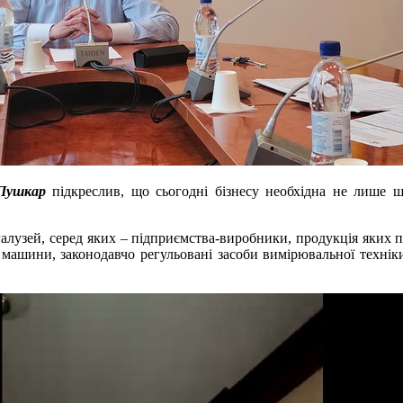
Пушкар
підкреслив, що сьогодні бізнесу необхідна не лише шв
алузей, серед яких – підприємства-виробники, продукція яких пі
, машини, законодавчо регульовані засоби вимірювальної технік