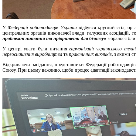
У
Федерації роботодавців України
відбувся круглий стіл, ор
центральних органів виконавчої влади, галузевих асоціацій, т
проблемні питання та пріоритети для бізнесу»
зібралося бли
У центрі уваги були питання
гармонізації українського техн
переоснащення виробництва
та
практичних викликів
, з якими с
Відкриваючи засідання, представники Федерації роботодавці
Союзу. При цьому важливо, щоби процес адаптації законодавст