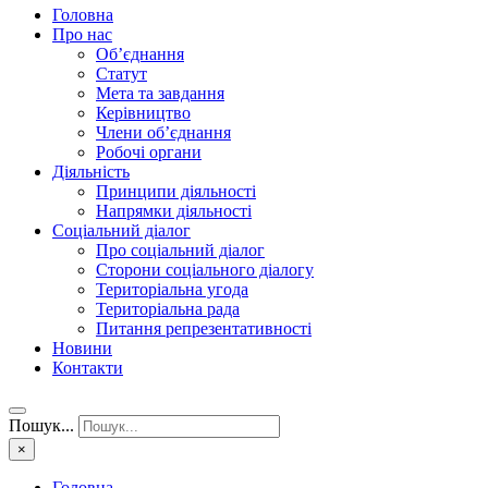
Головна
Про нас
Об’єднання
Статут
Мета та завдання
Керівництво
Члени об’єднання
Робочі органи
Діяльність
Принципи діяльності
Напрямки діяльності
Соціальний діалог
Про соціальний діалог
Сторони соціального діалогу
Територіальна угода
Територіальна рада
Питання репрезентативності
Новини
Контакти
Пошук...
×
Головна