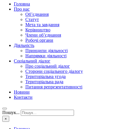
Головна
Про нас
Об’єднання
Статут
Мета та завдання
Керівництво
Члени об’єднання
Робочі органи
Діяльність
Принципи діяльності
Напрямки діяльності
Соціальний діалог
Про соціальний діалог
Сторони соціального діалогу
Територіальна угода
Територіальна рада
Питання репрезентативності
Новини
Контакти
Пошук...
×
Головна