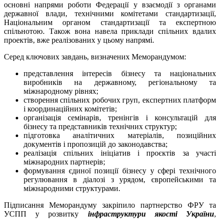
основні напрями роботи Федерації у взаємодії з органами
державної влади, технічними комітетами стандартизації,
Національним органом стандартизації та експертною
спільнотою. Також вона навела приклади спільних вдалих
проектів, вже реалізованих у цьому напрямі.
Серед ключових завдань, визначених Меморандумом:
представлення інтересів бізнесу та національних
виробників на державному, регіональному та
міжнародному рівнях;
створення спільних робочих груп, експертних платформ
і координаційних комітетів;
організація семінарів, тренінгів і консультацій для
бізнесу та представників технічних структур;
підготовка аналітичних матеріалів, позиційних
документів і пропозицій до законодавства;
реалізація спільних ініціатив і проєктів за участі
міжнародних партнерів;
формування єдиної позиції бізнесу у сфері технічного
регулювання в діалозі з урядом, європейськими та
міжнародними структурами.
Підписання Меморандуму закріпило партнерство ФРУ та
УСПП у розвитку
інфраструктури якості України
,