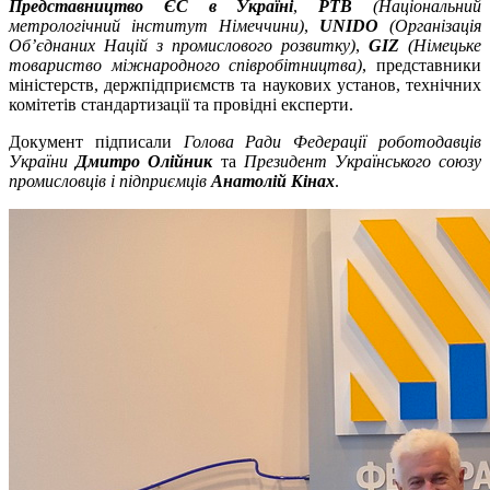
Представництво ЄС в Україні
,
PTB
(Національний
метрологічний інститут Німеччини)
,
UNIDO
(Організація
Об’єднаних Націй з промислового розвитку)
,
GIZ
(Німецьке
товариство міжнародного співробітництва)
, представники
міністерств, держпідприємств та наукових установ, технічних
комітетів стандартизації та провідні експерти.
Документ підписали
Голова Ради Федерації роботодавців
України
Дмитро Олійник
та
Президент Українського союзу
промисловців і підприємців
Анатолій Кінах
.