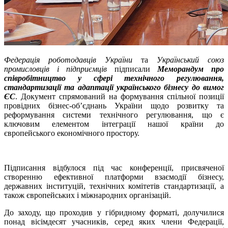
Федерація роботодавців України
та
Український союз
промисловців і підприємців
підписали
Меморандум про
співробітництво у сфері технічного регулювання,
стандартизації та адаптації українського бізнесу до вимог
ЄС
. Документ спрямований на формування спільної позиції
провідних бізнес-об’єднань України щодо розвитку та
реформування системи технічного регулювання, що є
ключовим елементом інтеграції нашої країни до
європейського економічного простору.
Підписання відбулося під час конференції, присвяченої
створенню ефективної платформи взаємодії бізнесу,
державних інституцій, технічних комітетів стандартизації, а
також європейських і міжнародних організацій.
До заходу, що проходив у гібридному форматі, долучилися
понад вісімдесят учасників, серед яких члени Федерації,